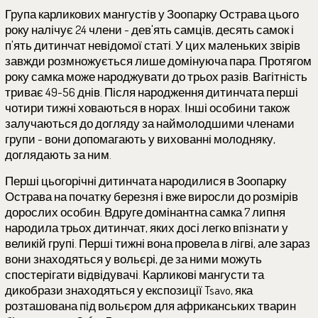
Група карликових мангустів у Зоопарку Острава цього
року налічує 24 члени - дев'ять самців, десять самок і
п'ять дитинчат невідомої статі. У цих маленьких звірів
завжди розмножується лише домінуюча пара. Протягом
року самка може народжувати до трьох разів. Вагітність
триває 49-56 днів. Після народження дитинчата перші
чотири тижні ховаються в норах. Інші особини також
залучаються до догляду за наймолодшими членами
групи - вони допомагають у вихованні молодняку,
доглядають за ним.
Перші цьогорічні дитинчата народилися в Зоопарку
Острава на початку березня і вже виросли до розмірів
дорослих особин. Вдруге домінантна самка 7 липня
народила трьох дитинчат, яких досі легко впізнати у
великій групі. Перші тижні вона провела в лігві, але зараз
вони знаходяться у вольєрі, де за ними можуть
спостерігати відвідувачі. Карликові мангусти та
дикобрази знаходяться у експозиції Tsavo, яка
розташована під вольєром для африканських тварин