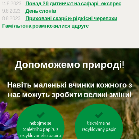
14.8.2023
Понад 20 дитинчат на сафарі-експрес
9.8.2023
День слонів
8.8.2023
Приховані скарби: рідкісні черепахи
Гамільтона розмножилися вдруге
Допоможемо природі!
Навіть маленькі вчинки кожного з
нас можуть зробити великі зміни!
kupujme výrobky
nebojme se
kupujme místní
tiskněme na
neobsahující palmový
toaletního papíru z
recyklovaný papír
výrobky
recyklovaného papíru
olej