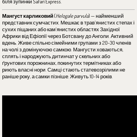
біля зупинки Safari Express.
Мангуст карликовий
(
Helogale parvula
) — найменший
представник сумчастих. Мешкає в трав’янистих степах і
сухих піщаних або кам’янистих областях Західної
Африки від Ефіопії через Ботсвану до Анголи. Активний
вдень. Живе спільно сімейними групами з 20-30 членів
на чолі з домінуючою самкою. Мангусти ховаються,
сплять і народжують дитинчат у скельних або
ґрунтових порожнинах, покинутих термітниках або
риють власні нори. Самці стають статевозрілими не
раніше року, а самки пізніше. Живуть 10-14 років.