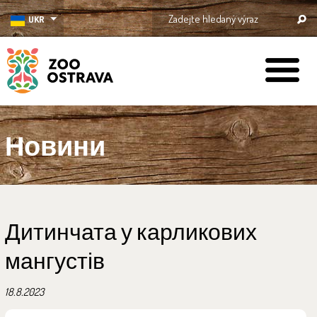
UKR
ZOO Ostrava
Новини
Дитинчата у карликових
мангустів
18.8.2023