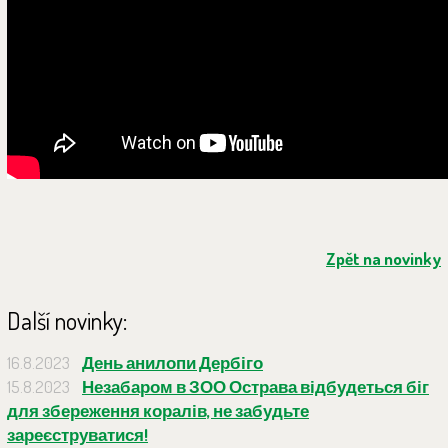
Zpět na novinky
Další novinky:
16.8.2023
День анилопи Дербіго
15.8.2023
Незабаром в ЗОО Острава відбудеться біг
для збереження коралів, не забудьте
зареєструватися!