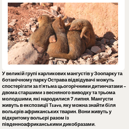
У великій групі карликових мангустів у Зоопарку та
ботанічному парку Острава відвідувачі можуть
спостерігати за п’ятьма цьогорічними дитинчатами –
двома старшими з весняного виводку та трьома
молодшими, які народилися 7 липня. Мангусти
живуть в експозиції Tsavo, яку можна знайти біля
вольєрів африканських тварин. Вони живуть у
відкритому вольєрі разом із
південноафриканськими дикобразами.