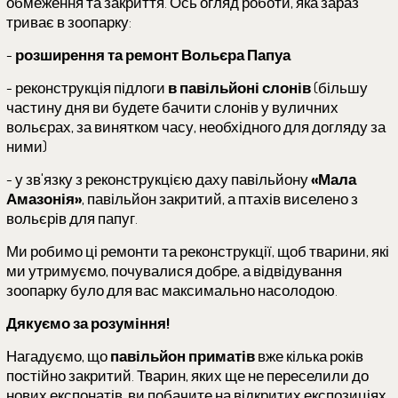
обмеження та закриття. Ось огляд роботи, яка зараз
триває в зоопарку:
-
розширення та ремонт Вольєра Папуа
- реконструкція підлоги
в павільйоні слонів
(більшу
частину дня ви будете бачити слонів у вуличних
вольєрах, за винятком часу, необхідного для догляду за
ними)
- у зв'язку з реконструкцією даху павільйону
«Мала
Амазонія»
, павільйон закритий, а птахів виселено з
вольєрів для папуг.
Ми робимо ці ремонти та реконструкції, щоб тварини, які
ми утримуємо, почувалися добре, а відвідування
зоопарку було для вас максимально насолодою.
Дякуємо за розуміння!
Нагадуємо, що
павільйон приматів
вже кілька років
постійно закритий. Тварин, яких ще не переселили до
нових експонатів, ви побачите на відкритих експозиціях