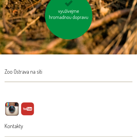
zatepleme si dům
využívejme
hromadnou dopravu
Zoo Ostrava na síti
Kontakty