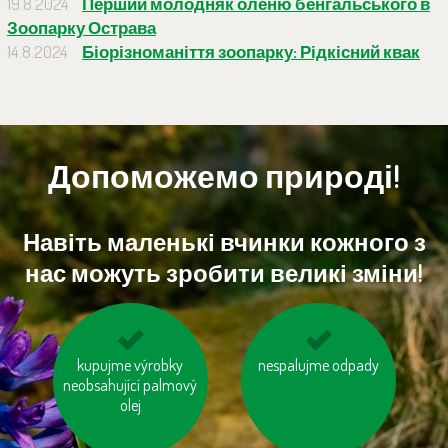
19.8.2024
Перший молодняк оленю бенгальського в
Зоопарку Острава
14.8.2024
Біорізноманіття зоопарку: Рідкісний квак
Допоможемо природі!
Навіть маленькі вчинки кожного з
нас можуть зробити великі зміни!
kupujme výrobky
odevzdávejme
nespalujme odpady
jezme sezónní
neobsahující palmový
vysloužilé
zeleninu a ovoce
elektrospotřebiče do
olej
vypěstované v našem
kontejnerů
kraji