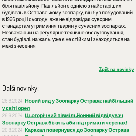
біля павільйону. Павільйон є однією з найстаріших
будівель в Остравському зоопарку, він був побудований
в 1966 році і сьогодні вже не відповідає суворим
стандартам утримання тварин у сучасних зоопарках.
Незважаючи на регулярне технічне обслуговування,
стан будівлі, на жаль, уже є не стійким і знаходиться на
межі знесення.
Zpět na novinky
Další novinky:
28.8.2024
Новий вид у Зоопарку Острава: найбільший
у світі орел
26.8.2024
Цьогорічний півмільйонний відвідувач
Зоопарку Острава біжить аби підтримати черепах!
20.8.2024
Каракал повернувся до Зоопарку Острава