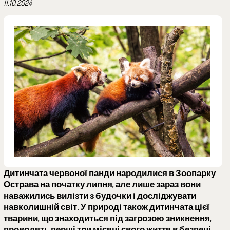
11.10.2024
Дитинчата червоної панди народилися в Зоопарку
Острава на початку липня, але лише зараз вони
наважились вилізти з будочки і досліджувати
навколишній світ. У природі також дитинчата цієї
тварини, що знаходиться під загрозою зникнення,
проводять перші три місяці свого життя в безпеці.