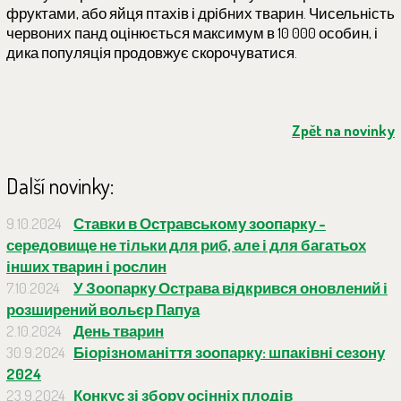
фруктами, або яйця птахів і дрібних тварин. Чисельність
червоних панд оцінюється максимум в 10 000 особин, і
дика популяція продовжує скорочуватися.
Zpět na novinky
Další novinky:
9.10.2024
Ставки в Остравському зоопарку -
середовище не тільки для риб, але і для багатьох
інших тварин і рослин
7.10.2024
У Зоопарку Острава відкрився оновлений і
розширений вольєр Папуа
2.10.2024
День тварин
30.9.2024
Біорізноманіття зоопарку: шпаківні сезону
2024
23.9.2024
Конкус зі збору осінніх плодів