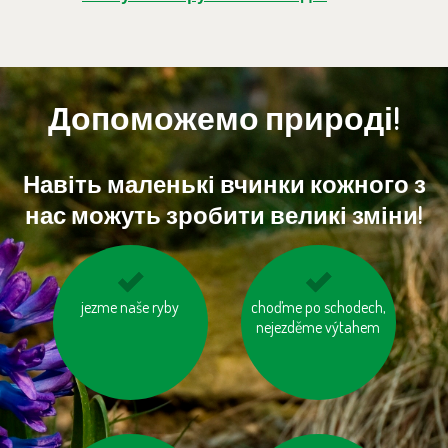
Допоможемо природі!
Навіть маленькі вчинки кожного з
нас можуть зробити великі зміни!
jezme naše ryby
kupujme místní
choďme po schodech,
zvažme, jestli
výrobky
nejezděme výtahem
potřebujeme každý
rok nový mobil, tablet
...