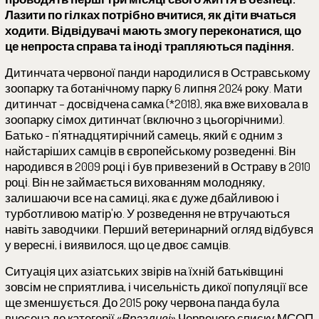
Лазити по гілках потрібно вчитися, як діти вчаться
ходити. Відвідувачі мають змогу переконатися, що
це непроста справа та іноді трапляються падіння.
Дитинчата червоної панди народилися в Остравському
зоопарку та ботанічному парку 6 липня 2024 року. Мати
дитинчат – досвідчена самка (*2018), яка вже виховала в
зоопарку сімох дитинчат (включно з цьогорічними).
Батько - п'ятнадцятирічний самець, який є одним з
найстаріших самців в європейському розведенні. Він
народився в 2009 році і був привезений в Остраву в 2010
році. Він не займається вихованням молодняку,
залишаючи все на самиці, яка є дуже дбайливою і
турботливою матір'ю. У розведення не втручаються
навіть заводчики. Перший ветеринарний огляд відбувся
у вересні, і виявилося, що це двоє самців.
Ситуація цих азіатських звірів на їхній батьківщині
зовсім не сприятлива, і чисельність дикої популяції все
ще зменшується. До 2015 року червона панда була
внесена до категорії «
Вразливі
» Червоного списку МСОП