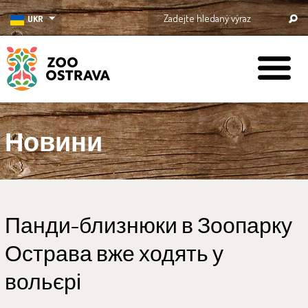
UKR
ZOO Ostrava
Новини
Панди-близнюки в Зоопарку
Острава вже ходять у
вольєрі