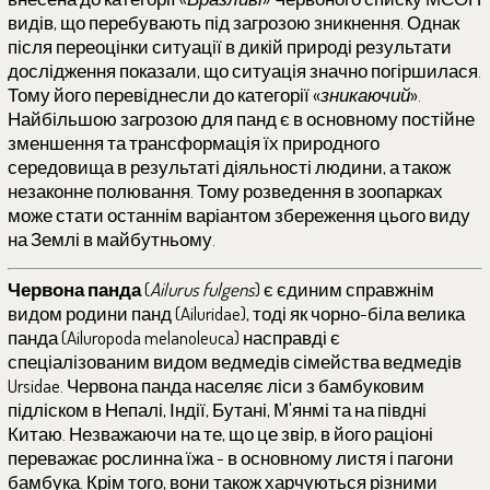
видів, що перебувають під загрозою зникнення. Однак
після переоцінки ситуації в дикій природі результати
дослідження показали, що ситуація значно погіршилася.
Тому його перевіднесли до категорії «
зникаючий
».
Найбільшою загрозою для панд є в основному постійне
зменшення та трансформація їх природного
середовища в результаті діяльності людини, а також
незаконне полювання. Тому розведення в зоопарках
може стати останнім варіантом збереження цього виду
на Землі в майбутньому.
Червона панда
(
Ailurus fulgens
) є єдиним справжнім
видом родини панд (Ailuridae), тоді як чорно-біла велика
панда (Ailuropoda melanoleuca) насправді є
спеціалізованим видом ведмедів сімейства ведмедів
Ursidae. Червона панда населяє ліси з бамбуковим
підліском в Непалі, Індії, Бутані, М'янмі та на півдні
Китаю. Незважаючи на те, що це звір, в його раціоні
переважає рослинна їжа - в основному листя і пагони
бамбука. Крім того, вони також харчуються різними