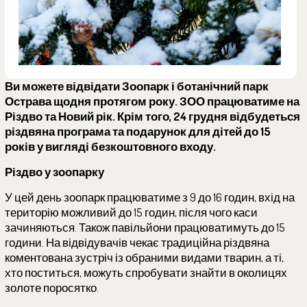
Ви можете відвідати Зоопарк і ботанічний парк
Острава щодня протягом року. ЗОО працюватиме на
Різдво та Новий рік. Крім того, 24 грудня відбудеться
різдвяна програма та подарунок для дітей до 15
років у вигляді безкоштовного входу.
Різдво у зоопарку
У цей день зоопарк працюватиме з 9 до 16 годин, вхід на
територію можливий до 15 годин, після чого каси
зачиняються. Також павільйони працюватимуть до 15
години. На відвідувачів чекає традиційна різдвяна
коментована зустріч із обраними видами тварин, а ті,
хто поститься, можуть спробувати знайти в околицях
золоте поросятко.