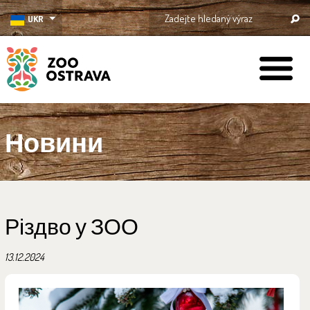
UKR
ZOO Ostrava
Новини
Різдво у ЗОО
13.12.2024