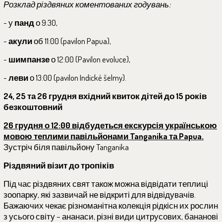
Розклад різдвяних коментованих годувань:
- у
панд
о 9:30,
-
акули
об 11:00 (pavilon Papua),
-
шимпанзе
о 12:00 (Pavilon evoluce),
-
леви
о 13:00 (pavilon Indické šelmy).
24, 25 та 26 грудня вхідний квиток дітей до 15 років
безкоштовний
26 грудня о 12:00 відбудеться екскурсія українською
мовою теплими павільйонами Tanganika та Papua.
Зустріч біля павільйону Tanganika
Різдвяний візит до тропіків
Під час різдвяних свят також можна відвідати теплиці
зоопарку, які зазвичай не відкриті для відвідувачів.
Бажаючих чекає різноманітна колекція рідкісн их рослин
з усього світу – ананаси, різні види цитрусових, бананові