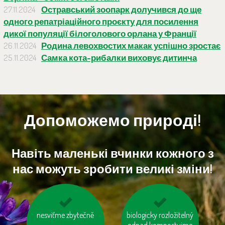
27.11.2024
Остравський зоопарк долучився до ще
одного репатріаційного проєкту для посилення
дикої популяції білоголового орлана у Франції
26.11.2024
Родина левохвостих макак успішно зростає
25.11.2024
Самка кота-рибалки виховує дитинча
Допоможемо природі!
Навіть маленькі вчинки кожного з
нас можуть зробити великі зміни!
používejme úsporné
nesviťme zbytečně
biologicky rozložitelný
mějme u auta
baterie
odpad kompostujme
správně nafouknutá