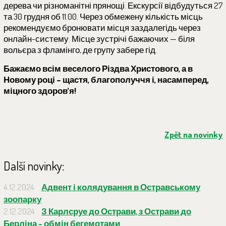
дерева чи різноманітні прянощі. Екскурсії відбудуться 27
та 30 грудня об 11.00. Через обмежену кількість місць
рекомендуємо бронювати місця заздалегідь через
онлайн-систему. Місце зустрічі бажаючих — біля
вольєра з фламінго, де групу забере гід.
Бажаємо всім веселого Різдва Христового, а в
Новому році – щастя, благополуччя і, насамперед,
міцного здоров’я!
Zpět na novinky
Další novinky:
4.12.2024
Адвент і колядування в Остравському
зоопарку
2.12.2024
З Карлсруе до Острави, з Острави до
Берліна - обмін бегемотами