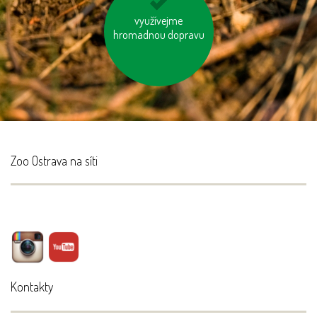
vzniklý odpad třiďme
využívejme
hromadnou dopravu
Zoo Ostrava na síti
Kontakty