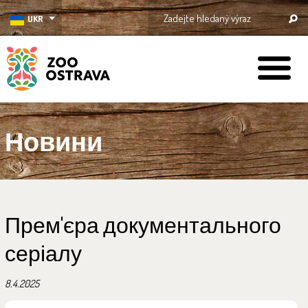
UKR
ZOO Ostrava
Новини
Прем'єра документального
серіалу
8.4.2025