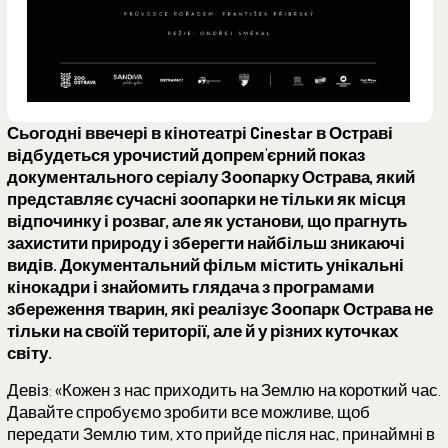
Сьогодні ввечері в кінотеатрі Cinestar в Остраві
відбудеться урочистий допрем'єрний показ
документального серіалу Зоопарку Острава, який
представляє сучасні зоопарки не тільки як місця
відпочинку і розваг, але як установи, що прагнуть
захистити природу і зберегти найбільш зникаючі
видів. Документальний фільм містить унікальні
кінокадри і знайомить глядача з програмами
збереження тварин, які реалізує Зоопарк Острава не
тільки на своїй території, але й у різних куточках
світу.
Девіз: «Кожен з нас приходить на Землю на короткий час.
Давайте спробуємо зробити все можливе, щоб
передати Землю тим, хто прийде після нас, принаймні в