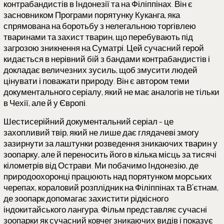
контрабандистів в Індонезії та на Філіппінах. Він є
засновником Програми порятунку Куканга, яка
спрямована на боротьбу з нелегальною торгівлею
тваринами та захист тварин, що перебувають під
загрозою зникнення на Суматрі. Цей сучасний герой
кидається в нерівний бій з бандами контрабандистів і
докладає величезних зусиль, щоб змусити людей
цінувати і поважати природу. Він є автором теми
документального серіалу, який не має аналогів не тільки
в Чехії, але й у Європі.
Шестисерійний документальний серіал - це
захопливий твір, який не лише дає глядачеві змогу
зазирнути за лаштунки розведення зникаючих тварин у
зоопарку, але й переносить його в кілька місць за тисячі
кілометрів від Острави. Ми побачимо Індонезію, де
природоохоронці працюють над порятунком морських
черепах, кораловий розплідник на Філіппінах та В'єтнам,
де зоопарк допомагає захистити рідкісного
індокитайського лангура. Фільм представляє сучасні
зоопарки як сучасний ковчег зникаючих видів і показує