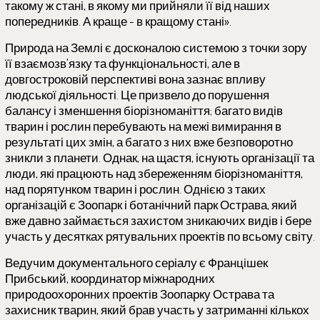
такому ж стані, в якому ми прийняли її від наших
попередників. А краще - в кращому стані».
Природа на Землі є досконалою системою з точки зору
її взаємозв'язку та функціональності, але в
довгостроковій перспективі вона зазнає впливу
людської діяльності. Це призвело до порушення
балансу і зменшення біорізноманіття; багато видів
тварин і рослин перебувають на межі вимирання в
результаті цих змін, а багато з них вже безповоротно
зникли з планети. Однак, на щастя, існують організації та
люди, які працюють над збереженням біорізноманіття,
над порятунком тварин і рослин. Однією з таких
організацій є Зоопарк і ботанічний парк Острава, який
вже давно займається захистом зникаючих видів і бере
участь у десятках рятувальних проектів по всьому світу.
Ведучим документального серіалу є Францішек
Прибський, координатор міжнародних
природоохоронних проектів Зоопарку Острава та
захисник тварин, який брав участь у затриманні кількох