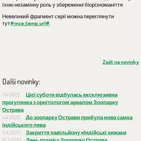
їхню незамінну роль у збереженні біорізноманіття.
Невеликий фрагмент серії можна переглянути
тут
#mce_temp_url#
.
Zpět na novinky
Další novinky:
7.4.2025
Цієї суботи відбулась ексклюзивна
прогулянка з орнітологом ареалом Зоопарку
Острава
4.4.2025
До зоопарку Острави прибула нова самка
індійського лева
2.4.2025
Закриття павільйону «Індійські хижаки
31.3.2025
День птахів у Зоопарку Острава