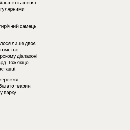
 більше пташенят
регулярними
сятирічний самець
дилося лише двоє
отомство
рокому діапазоні
ард. Тож якщо
иставці.
збережжя
багато тварин,
му парку