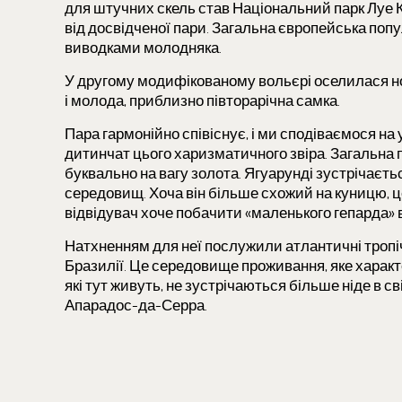
для штучних скель став Національний парк Луе 
від досвідченої пари. Загальна європейська попу
виводками молодняка.
У другому модифікованому вольєрі оселилася 
і молода, приблизно півторарічна самка.
Пара гармонійно співіснує, і ми сподіваємося на
дитинчат цього харизматичного звіра. Загальна п
буквально на вагу золота. Ягуарунді зустрічаєт
середовищ. Хоча він більше схожий на куницю, це
відвідувач хоче побачити «маленького гепарда» в
Натхненням для неї послужили атлантичні тропіч
Бразилії. Це середовище проживання, яке харак
які тут живуть, не зустрічаються більше ніде в св
Апарадос-да-Серра.