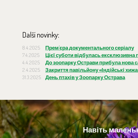
Další novinky:
8.4.2025
Прем'єра документального серіалу
7.4.2025
Цієї суботи відбулась ексклюзивна 
4.4.2025
До зоопарку Острави прибула нова с
2.4.2025
Закриття павільйону «Індійські хиж
31.3.2025
День птахів у Зоопарку Острава
Навіть маленьк