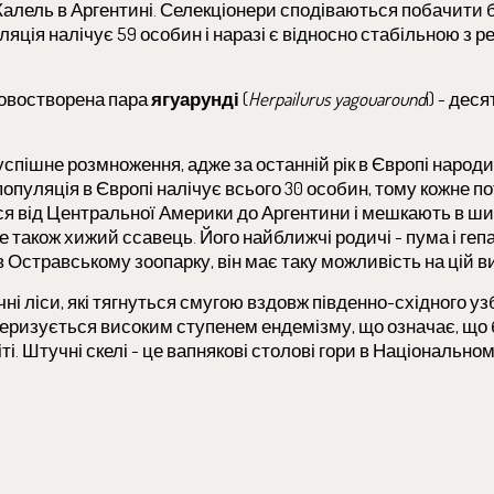
Калель в Аргентині. Селекціонери сподіваються побачити
ляція налічує 59 особин і наразі є відносно стабільною з 
новостворена пара
ягуарунді
(
Herpailurus yagouaround
i) - де
 успішне розмноження, адже за останній рік в Європі наро
опуляція в Європі налічує всього 30 особин, тому кожне п
ься від Центральної Америки до Аргентини і мешкають в ши
 також хижий ссавець. Його найближчі родичі - пума і геп
 Остравському зоопарку, він має таку можливість на цій в
ні ліси, які тягнуться смугою вздовж південно-східного у
теризується високим ступенем ендемізму, що означає, що 
іті. Штучні скелі - це вапнякові столові гори в Національно