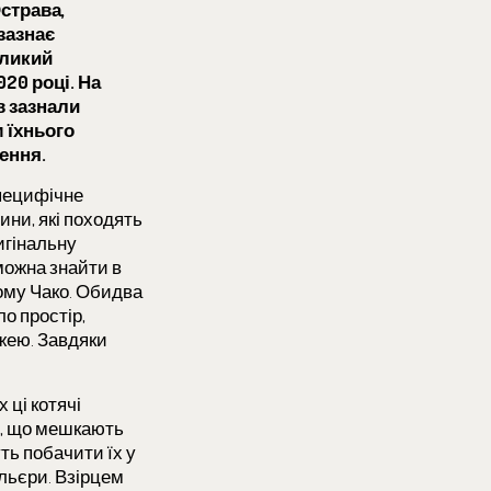
страва,
зазнає
еликий
020 році. На
в зазнали
м їхнього
ення.
пецифічне
ни, які походять
игінальну
можна знайти в
чому Чако. Обидва
о простір,
жею. Завдяки
 ці котячі
ів, що мешкають
уть побачити їх у
ольєри. Взірцем