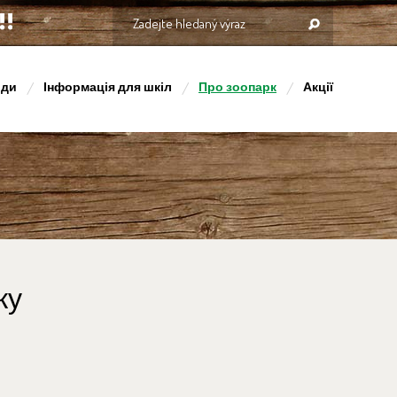
оди
Інформація для шкіл
Про зоопарк
Акції
ку