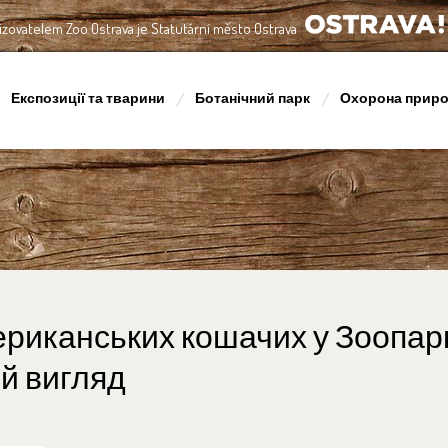
izovatelem Zoo Ostrava je Statutární město Ostrava
OSTRAVA!!!
Експозиції та тварини
Ботанічний парк
Охорона прир
риканських кошачих у Зоопар
й вигляд