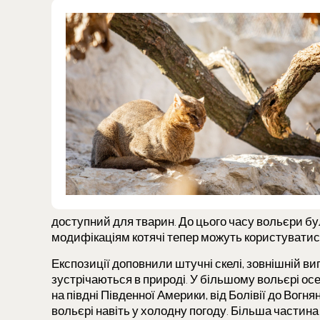
доступний для тварин. До цього часу вольєри б
модифікаціям котячі тепер можуть користуватися
Експозиції доповнили штучні скелі, зовнішній виг
зустрічаються в природі. У більшому вольєрі о
на півдні Південної Америки, від Болівії до Вогня
вольєрі навіть у холодну погоду. Більша частина