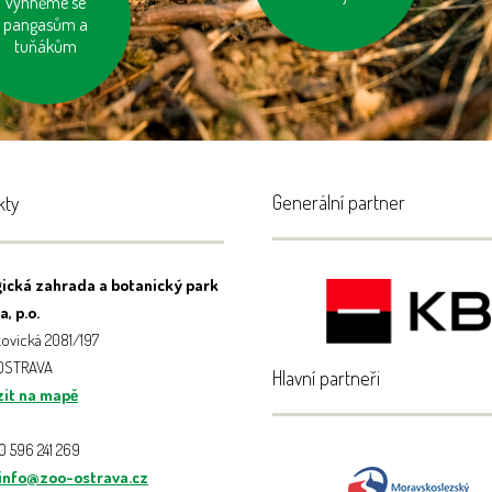
tavujme vodu při
vyhněme se
tění zubů a holení
pangasům a
tuňákům
Generální partner
kty
ická zahrada a botanický park
, p.o.
ovická 2081/197
 OSTRAVA
Hlavní partneři
it na mapě
20 596 241 269
info@zoo-ostrava.cz