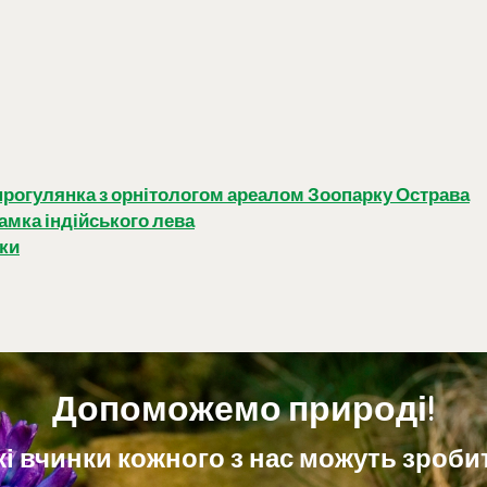
прогулянка з орнітологом ареалом Зоопарку Острава
амка індійського лева
аки
Допоможемо природі!
і вчинки кожного з нас можуть зробит