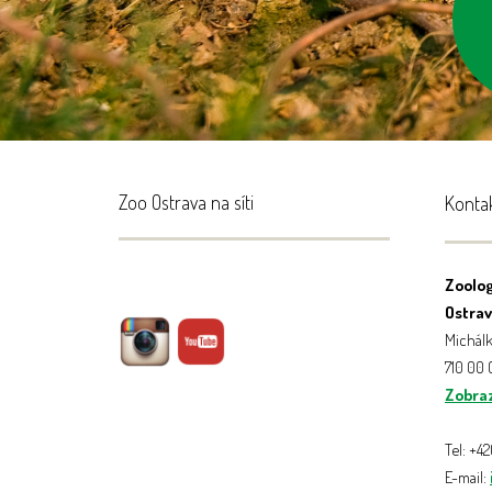
zas
čiš
Zoo Ostrava na síti
Konta
Zoolog
Ostrava
Michálk
710 00
Zobraz
Tel: +4
E-mail: