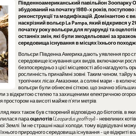
Південноамериканський павільйон Зоопарку О
збудований на початку 1980-х років, поступово 
реконструкції та модифікацій. Домінантою є в
наскрізний вольєр La Pampa, який відкрився у 2
початку року вольєри для ягуарунді та оцелоті
останніх змін, які були змодельовані за зразко
середовища існування в місцях їхнього походж
Вольєри Південна Америка дають уявлення про с
середовище існування цих видів, включаючи росли
безпосередньо з цієї місцевості або нагадують ор
рослинність принаймні зовні. Таким чином, тайру 
тропічних лісах Амазонки, а соляні мари - в колю
вольєри були обнесені сіткою, що значно збільшил
ули з відкритою стелею та захищеними електричною огоро
 простором на висоті майже п'яти метрів.
ляд яких також був створений відповідно до біотопів, в яких
селилася пара
оцелотів
(
Leopardus geoffroyi
) - невеликих кот
ної Землі. Їм не страшні наші холоди, тому відвідувачі мож
 їхнього природного середовища існування - це відкриті в