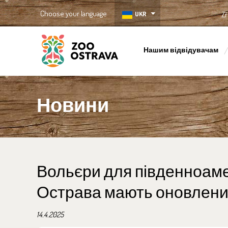
Choose your language
UKR
Zř
Нашим відвідувачам
ZOO Ostrava
Новини
Вольєри для південноаме
Острава мають оновлени
14.4.2025