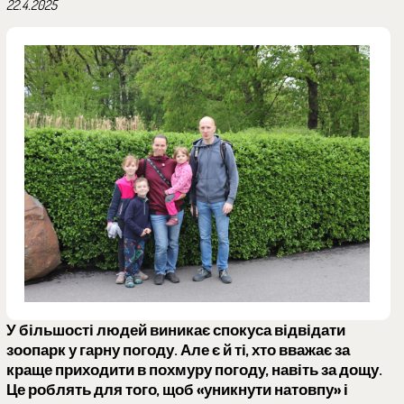
22.4.2025
У більшості людей виникає спокуса відвідати
зоопарк у гарну погоду. Але є й ті, хто вважає за
краще приходити в похмуру погоду, навіть за дощу.
Це роблять для того, щоб «уникнути натовпу» і