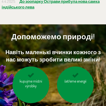
4.4.2025
До зоопарку Острави прибула нова самка
індійського лева
Допоможемо природі!
Навіть маленькі вчинки кожного з
нас можуть зробити великі зміни!
kupujme místní
topme správně
mysleme na „skrytou
šetřeme energií
výrobky
vodu“ ve výrobcích