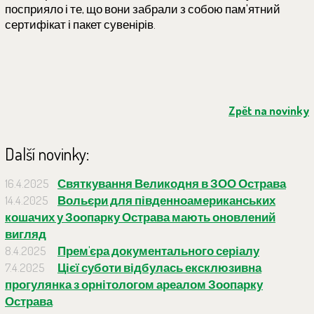
посприяло і те, що вони забрали з собою пам'ятний
сертифікат і пакет сувенірів.
Zpět na novinky
Další novinky:
16.4.2025
Святкування Великодня в ЗОО Острава
14.4.2025
Вольєри для південноамериканських
кошачих у Зоопарку Острава мають оновлений
вигляд
8.4.2025
Прем'єра документального серіалу
7.4.2025
Цієї суботи відбулась ексклюзивна
прогулянка з орнітологом ареалом Зоопарку
Острава