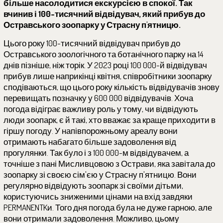
більше насолодитися екскурсією в спокої. Так
вчинив і 100-тисячний відвідувач, який прибув до
Остравського зоопарку у Страсну п'ятницю.
Цього року 100-тисячний відвідувач прибув до
Остравського зоологічного та ботанічного парку на 14
днів пізніше, ніж торік. У 2023 році 100 000-й відвідувач
прибув лише наприкінці квітня, співробітники зоопарку
сподіваються, що цього року кількість відвідувачів знову
перевищать позначку у 600 000 відвідувачів. Хоча
погода відіграє важливу роль у тому, чи відвідують
люди зоопарк, є й такі, хто вважає за краще приходити в
гіршу погоду. У напівпорожньому ареалу вони
отримають набагато більше задоволення від
прогулянки. Так було і з 100 000-м відвідувачем, а
точніше з пані Мисливцовою з Острави, яка завітала до
зоопарку зі своєю сім'єю у Страсну п'ятницю. Вони
регулярно відвідують зоопарк зі своїми дітьми,
користуючись зниженими цінами на вхід завдяки
PERMANENTKи. Того дня погода була не дуже гарною, але
вони отримали задоволення. Можливо, цьому