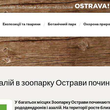
izovatelem Zoo Ostrava je Statutární město Ostrava
OSTRAVA!!!
Експозиції та тварини
Ботанічний парк
Охорона прир
алій в зоопарку Острави почин
У багатьох місцях Зоопарку Острави починають
рододендронів і азалій. На території росте бли