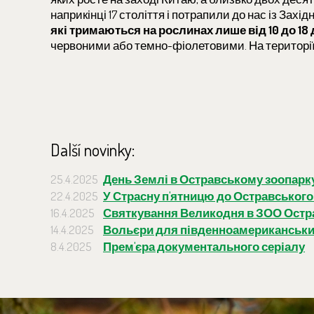
наприкінці 17 століття і потрапили до нас із Захі
які тримаються на рослинах лише від 10 до 18 
червоними або темно-фіолетовими. На території 
Další novinky:
25.4.2025
День Землі в Остравському зоопарк
22.4.2025
У Страсну п'ятницю до Остравського 
16.4.2025
Святкування Великодня в ЗОО Остр
14.4.2025
Вольєри для південноамериканськи
8.4.2025
Прем'єра документального серіалу