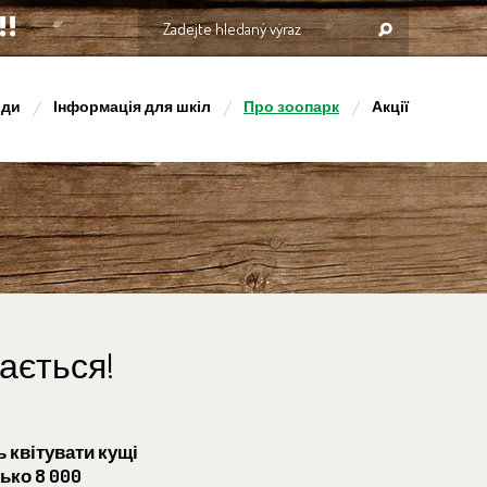
оди
Інформація для шкіл
Про зоопарк
Акції
ається!
 квітувати кущі
зько 8 000