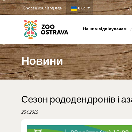
Choose your language
UKR
Zř
Нашим відвідувачам
ZOO Ostrava
Новини
Сезон рододендронів і аз
25.4.2025