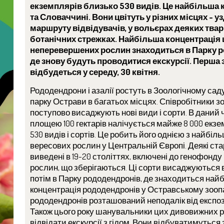
екземплярів близько 530 видів. Це найбільша кі
та Словаччині. Вони цвітуть у різних місцях - 
маршруту відвідувачів, у вольєрах деяких твари
ботанічних стрежках. Найбільша концентрація 
неперевершених рослин знаходиться в Парку 
де знову будуть проводитися екскурсії. Перша 
відбудеться у середу, 30 квітня.
Рододендрони і азалії ростуть в Зоологічному сад
парку Острави в багатьох місцях. Співробітники з
поступово висаджують нові види і сорти. В даний ч
площею 100 гектарів налічується майже 8 000 екзе
530 видів і сортів. Це робить його однією з найбіл
вересових рослин у Центральній Європі. Деякі стар
виведені в 19-20 століттях, включені до генофонду
рослин, що зберігаються. Ці сорти висаджуються в
потім в Парку рододендронів, де знаходиться най
концентрація рододендронів у Остравському зоопа
рододендронів розташований неподалік від експозиц
Також цього року шанувальники цих дивовижних 
відвідати екскурсії з гідом. Вони відбуватимуться 