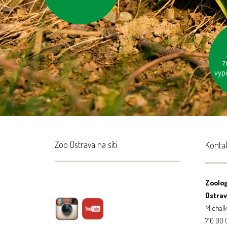
k
neo
z
vyp
Zoo Ostrava na síti
Konta
Zoolog
Ostrava
Michálk
710 00