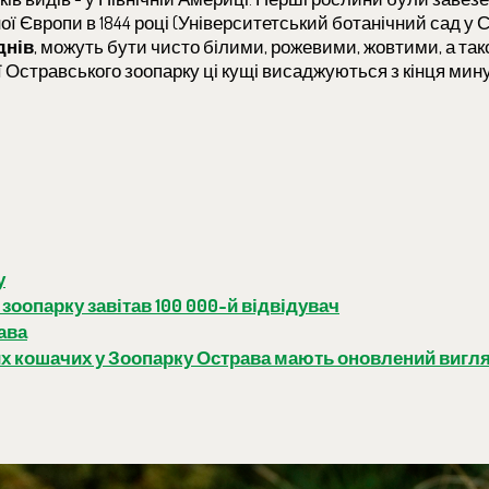
дної Європи в 1844 році (Університетський ботанічний сад у С
днів
, можуть бути чисто білими, рожевими, жовтими, а та
Остравського зоопарку ці кущі висаджуються з кінця мину
у
зоопарку завітав 100 000-й відвідувач
ава
х кошачих у Зоопарку Острава мають оновлений вигл