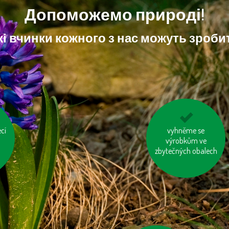
Допоможемо природі!
і вчинки кожного з нас можуть зробит
cí
nevytvářejme
vyhněme se
zbytečný odpad
výrobkům ve
zbytečných obalech