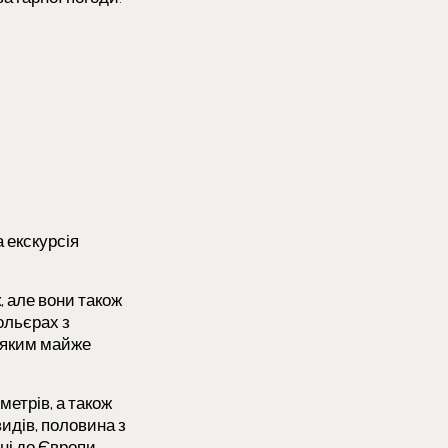
 екскурсія
, але вони також
ольєрах з
, яким майже
метрів, а також
видів, половина з
ені до Європи