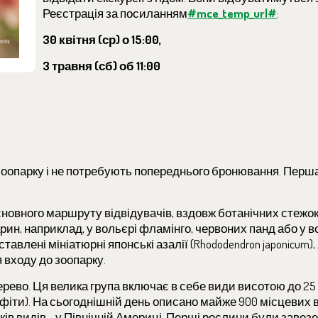
Реєстрація за посиланням
#mce_temp_url#
:
30 квітня (ср) о 15:00,
3 травня (сб) об 11:00
о зоопарку і не потребують попереднього бронювання. Перша
сновного маршруту відвідувачів, вздовж ботанічних стежок
ин, наприклад, у вольєрі фламінго, червоних панд або у в
авлені мініатюрні японські азалії (Rhododendron japonicum)
я входу до зоопарку.
рево. Ця велика група включає в себе види висотою до 25 
піфіти). На сьогоднішній день описано майже 900 місцевих 
ків видів - у Північній Америці. Перші рослини були завез