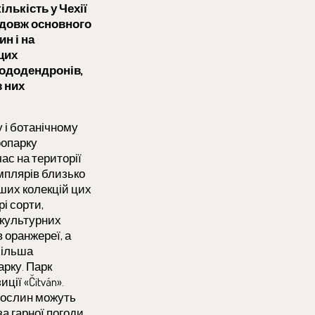
лькість у Чехії
уздовж основного
н і на
цих
рододендронів,
з них
у і ботанічному
оопарку
ас на території
мплярів близько
ьших колекцій цих
і сорти,
 культурних
 оранжереї, а
більша
рку. Парк
ії «Čitván».
рослин можуть
за гарної погоди.