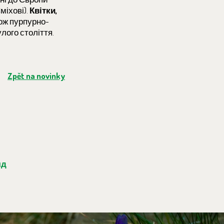
міхові).
Квітки,
кож пурпурно-
лого століття.
Zpět na novinky
яд