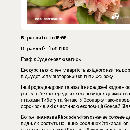
6 травня (вт) о 15:00.
8 травня (чт) об 11:00
Графік буде оновлюватись.
Екскурсії включені у вартість вхідного квитка д
відбудеться у вівторок 30 квітня 2025 року.
Інші рододендрони та азалії висаджені вздовж о
ростуть безпосередньо в експозиціях деяких твар
птахами Тибету та Китаю. У Зоопарку також предст
сорок років, які є частиною експозиції бонсай біл
Ботанічна назва
Rhododendron
означає рожеве де
види, які ростуть на інших рослинах (так звані е
яких росте на заході Китаю, а близько двох десят