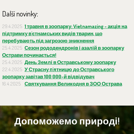
Další novinky:
29.4.2025
1 травня в зоопарку: Vietnamazing - акція на
підтримку в'єтнамських видів тварин, що
перебувають під загрозою зникнення
25.4.2025
Сезон рододендронів і азалій в зоопарку
Острави починається!
25.4.2025
День Землі в Остравському зоопарку
22.4.2025
У Страсну п'ятницю до Остравського
зоопарку завітав 100 000-й відвідувач
16.4.2025
Святкування Великодня в ЗОО Острава
Допоможемо природі!