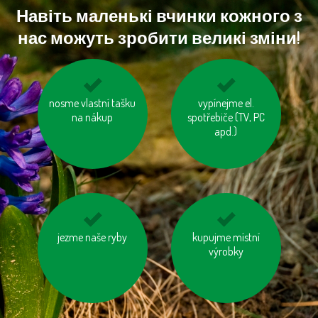
Навіть маленькі вчинки кожного з
нас можуть зробити великі зміни!
nosme vlastní tašku
šetřeme vodou
topme správně
vypínejme el.
na nákup
spotřebiče (TV, PC
apd.)
kupujme výrobky
jezme naše ryby
používejme úsporné
kupujme místní
neobsahující palmový
výrobky
baterie
olej