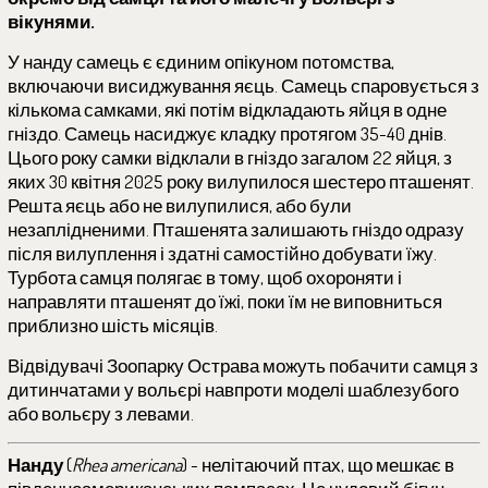
вікунями.
У нанду самець є єдиним опікуном потомства,
включаючи висиджування яєць. Самець спаровується з
кількома самками, які потім відкладають яйця в одне
гніздо. Самець насиджує кладку протягом 35-40 днів.
Цього року самки відклали в гніздо загалом 22 яйця, з
яких 30 квітня 2025 року вилупилося шестеро пташенят.
Решта яєць або не вилупилися, або були
незаплідненими. Пташенята залишають гніздо одразу
після вилуплення і здатні самостійно добувати їжу.
Турбота самця полягає в тому, щоб охороняти і
направляти пташенят до їжі, поки їм не виповниться
приблизно шість місяців.
Відвідувачі Зоопарку Острава можуть побачити самця з
дитинчатами у вольєрі навпроти моделі шаблезубого
або вольєру з левами.
Нанду
(
Rhea americana
) - нелітаючий птах, що мешкає в