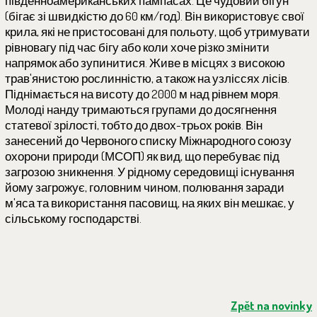
південноамериканських пампасах. Це чудовий бігун
(бігає зі швидкістю до 60 км/год). Він використовує свої
крила, які не пристосовані для польоту, щоб утримувати
рівновагу під час бігу або коли хоче різко змінити
напрямок або зупинитися. Живе в місцях з високою
трав'янистою рослинністю, а також на узліссях лісів.
Піднімається на висоту до 2000 м над рівнем моря.
Молоді нанду тримаються групами до досягнення
статевої зрілості, тобто до двох-трьох років. Він
занесений до Червоного списку Міжнародного союзу
охорони природи (МСОП) як вид, що перебуває під
загрозою зникнення. У рідному середовищі існування
йому загрожує, головним чином, полювання заради
м'яса та використання пасовищ, на яких він мешкає, у
сільському господарстві.
Zpět na novinky