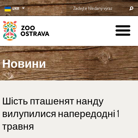
UKR
ZOO Ostrava
Новини
Шість пташенят нанду
вилупилися напередодні 1
травня