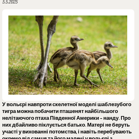
5.5.2025
У вольєрі навпроти скелетної моделі шаблезубого
тигра можна побачити пташенят найбільшого
нелітаючого птаха Південної Америки - нанду. Про
них дбайливо піклується батько. Матері не беруть
участі у вихованні потомства, і навіть перебувають
окремо від самця та його малечі у вольєрі з