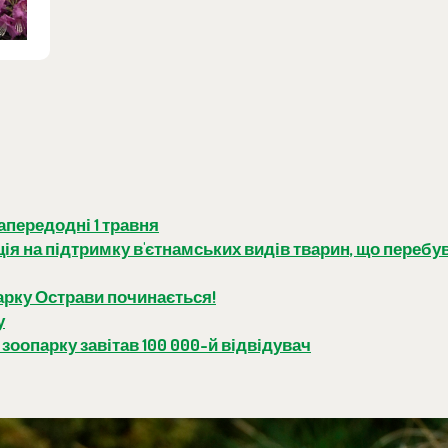
передодні 1 травня
акція на підтримку в'єтнамських видів тварин, що перебу
парку Острави починається!
у
зоопарку завітав 100 000-й відвідувач