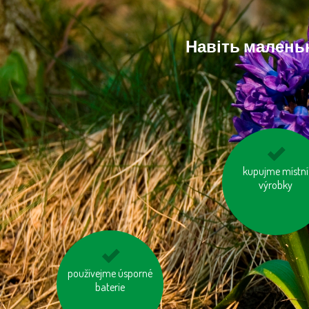
Навіть маленьк
mysleme na „skry
kupujme místní
vodu“ ve výrobcí
výrobky
používejme úsporné
využívejme
hromadnou dopravu
baterie