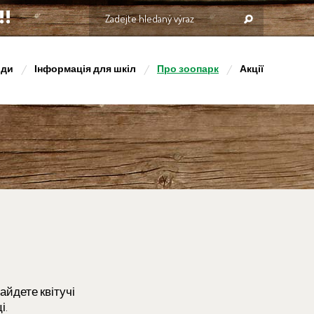
оди
Інформація для шкіл
Про зоопарк
Акції
айдете квітучі
і.