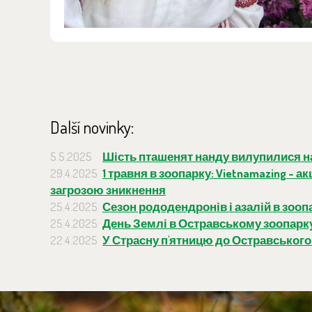
Další novinky:
5.5.2025
Шість пташенят нанду вилупилися на
29.4.2025
1 травня в зоопарку: Vietnamazing - 
загрозою зникнення
25.4.2025
Сезон рододендронів і азалій в зоо
25.4.2025
День Землі в Остравському зоопарк
22.4.2025
У Страсну п'ятницю до Остравського 