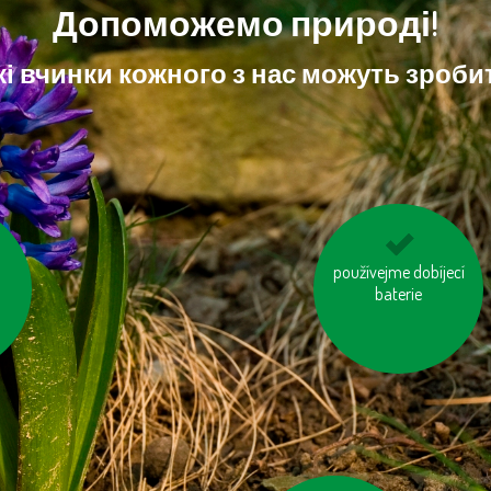
Допоможемо природі!
і вчинки кожного з нас можуть зробит
tou
používejme dobíjecí
tiskněme na
ch
recyklovaný papír
baterie