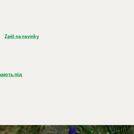
Zpět na novinky
вають під