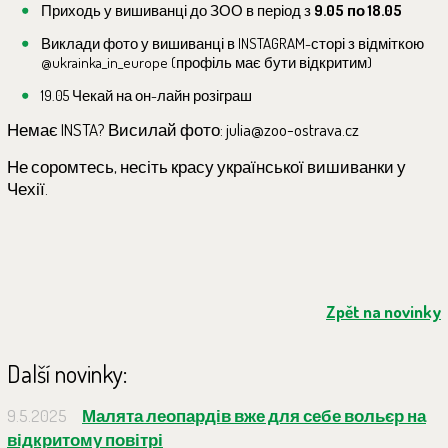
Приходь у вишиванці до ЗОО в період з
9.05 по 18.05
Виклади фото у вишиванці в INSTAGRAM-сторі з відміткою
@ukrainka_in_europe (профіль має бути відкритим)
19.05 Чекай на он-лайн розіграш
Немає INSTA? Висилай фото: julia@zoo-ostrava.cz
Не соромтесь, несіть красу української вишиванки у
Чехії.
Zpět na novinky
Další novinky:
9.5.2025
Малята леопардів вже для себе вольєр на
відкритому повітрі