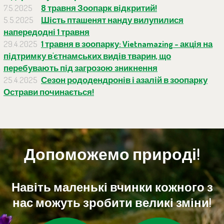
7.5.2025
8 травня Зоопарк відкритий!
5.5.2025
Шість пташенят нанду вилупилися
напередодні 1 травня
29.4.2025
1 травня в зоопарку: Vietnamazing - акція на
підтримку в'єтнамських видів тварин, що
перебувають під загрозою зникнення
25.4.2025
Сезон рододендронів і азалій в зоопарку
Острави починається!
Допоможемо природі!
Навіть маленькі вчинки кожного з
нас можуть зробити великі зміни!