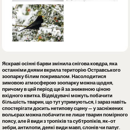
Яскраві осінні барви змінила снігова ковдра, яка
останніми днями вкрила територію Остравського
зоопарку білим покривалом. Насолодитися
зимовою атмосферою зоопарку можна щодня,
причому в цей період ще й за зниженою ціною
вхідного квитка. Відвідувачі можуть побачити
більшість тварин, що тут утримуються, і зараз навіть
спостерігати досить нетипову сцену — у засніжених
вольєрах можна побачити не лише тварин помірного
поясу, але й види з тропіків та субтропіків, як-от
зебри, антилопи, деякі види мавп, слонів чи папуг.