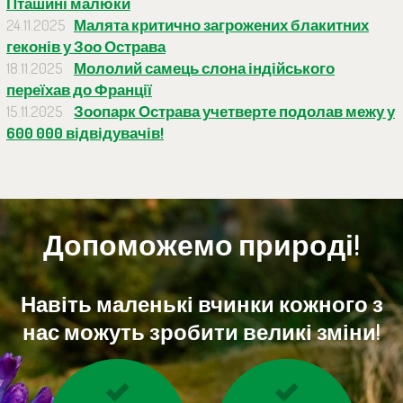
Пташині малюки
24.11.2025
Малята критично загрожених блакитних
геконів у Зоо Острава
18.11.2025
Мололий самець слона індійського
переїхав до Франції
15.11.2025
Зоопарк Острава учетверте подолав межу у
600 000 відвідувачів!
Допоможемо природі!
Навіть маленькі вчинки кожного з
нас можуть зробити великі зміни!