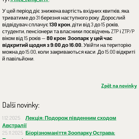
У цей період діє знижена вартість вхідних квитків, яка
триватиме до 31 березня наступного року. Дорослий
відвідувач сплачує
130 крон
, діти від 3 до 15 років,
студенти, пенсіонери та власники посвідчень ZTP і ZTP/P
віком від 15 років —
80 крон
.
Зоопарк у цей час
відкритий щодня з 9:00 до 16:00.
Увійти на територію
можна до 15:00, коли закриваються каси. До 15:00 відкриті
й павільйони.
Zpět na novinky
Další novinky:
1.12.2025
Лекція: Подорож південним сходом
Австралії
25.11.2025
Біорізноманіття Зоопарку Острава: