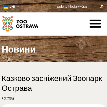
UKR
ZOO Ostrava
Новини
Казково засніжений Зоопарк
Острава
1.12.2025