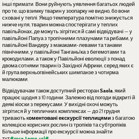
інші примати. Вони руйнують уявлення багатьох людей
про те, що взимку тварин у зоопарку не видно, бо вони
сховані у теплі. Якщо температура помітно знижується
нижче нуля, тварин можна спостерігати у теплих
павільйонах, де можуть зігрітися й самі відвідувачі — у
павільйоні Папуа з тропічними плазунами та рибами, у
павільйоні Вандеру з макаками-левами та танами
північними, у павільйоні Танганьїка з бегемотами та
крокодилами, а також у Павільйоні еволюції з понад
двома сотнями тварин із Західної Африки, серед яких є
й група верхньогвінейських шимпанзе з чотирма
малюками.
Відвідувачам також доступний ресторан
Saola
, який
працює щодня з 10 години. Залежно від погоди відкриті й
деякі кіоски з перекусами. У вихідні охочі можуть
зігрітися й у тепличних комплексах — до 21 грудня
тривають к
оментовані екскурсії теплицями
з багатою
колекцією корисних рослин із тропіків та субтропіків.
Більше інформації про екскурсії можна знайти
тут
#mce_temp_url#
.