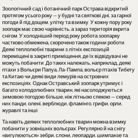
Зоологічний сад і ботанічний парк Острава відкритий
протягом усього року — у будні та святкові дні, за гарної
погоди й під дощем, улітку та взимку. У кожну пору року
зоопарк має свою чарівність, а зараз територія вкрита
снігом. У холодніший період року робота зоопарку
частково обмежена, скорочено також години роботи.
Деякі теплолюбні тварини з літніх експозицій
переміщені в закриті приміщення, де їх відвідувачі не
можуть побачити. До таких належать, наприклад, деякі
птахи з Вольєри Папуа, Ла-Пампа, вольєр птахів Тибету
та Китаю чи деякі види лемурів на островних
експозиціях. Однак Остравський зоопарк утримує і
багато холодолюбних тварин, які насолоджуються
зимовою погодою більше, ніж літньою спекою — серед
них панди, олені, верблюди, фламінго, грифи, орли,
журавлі та інші.
Та навіть деяких теплолюбних тварин можна взимку
побачити у зовнішніх вольєрах. Регулярно й на снігу
«вигулюються» зебри, слони, леопарди, шимпанзе та