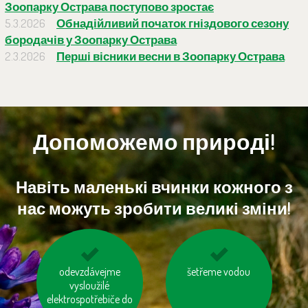
Зоопарку Острава поступово зростає
5.3.2026
Обнадійливий початок гніздового сезону
бородачів у Зоопарку Острава
2.3.2026
Перші вісники весни в Зоопарку Острава
Допоможемо природі!
Навіть маленькі вчинки кожного з
нас можуть зробити великі зміни!
odevzdávejme
nepřetápějme
mysleme na „skrytou
šetřeme vodou
vysloužilé
místnosti
vodu“ ve výrobcích
elektrospotřebiče do