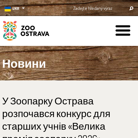
UKR
ZOO Ostrava
Новини
У Зоопарку Острава
розпочався конкурс для
старших учнів «Велика