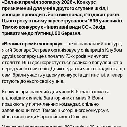
«Велика премія зоопарку 2026». Конкурс
призначений для учнів другого ступеня шкіл, і
зоопарк проводить його вже понад п’ятдесят років.
Цього року в ньому зареєструвалося 1800 учасників.
Темою конкурсу є «Інвазивні види ЄС». Захід
триватиме до п’ятниці, 20 березня.
«
Велика премія зоопарку
» — це пізнавальний конкурс,
який Зоопарк Острава організовує у співпраці з Клубом
друзів зоопарку ще з початку 70-х років минулого
століття. Він і досі користується великою популярністю
серед учнів і вчителів. Деякі педагоги часто згадують, що
самі брали участь у цьому конкурсі в дитинстві, а тепер
готують до нього своїх учнів.
Конкурс призначений для учнів 6–9 класів шкіл та
відповідних класів багаторічних гімназій. Вони
працюють у п’ятичленних командах, спільно
заповнюючи тест. Темою цьогорічного конкурсу є
«Інвазивні види Європейського Союзу».
У конкурсі зареєструвалося 1800 учнів із 95 шкіл усього