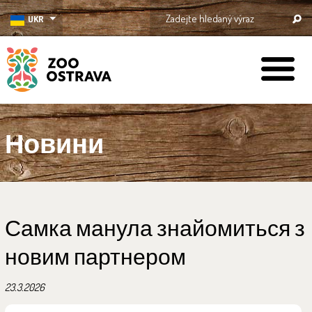
UKR
ZOO Ostrava
Новини
Самка манула знайомиться з
новим партнером
23.3.2026