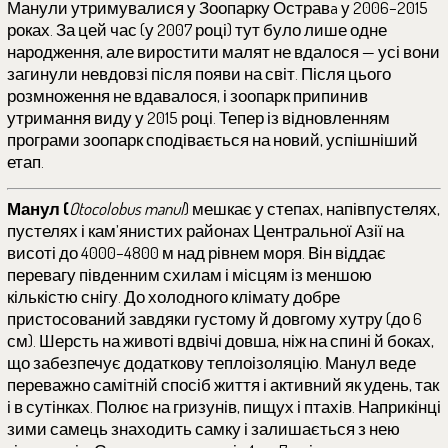
Манули утримувалися у Зоопарку Остравa у 2006–2015
роках. За цей час (у 2007 році) тут було лише одне
народження, але виростити малят не вдалося — усі вони
загинули невдовзі після появи на світ. Після цього
розмноження не вдавалося, і зоопарк припинив
утримання виду у 2015 році. Тепер із відновленням
програми зоопарк сподівається на новий, успішніший
етап.
Манул (
Otocolobus manul
) мешкає у степах, напівпустелях,
пустелях і кам’янистих районах Центральної Азії на
висоті до 4000–4800 м над рівнем моря. Він віддає
перевагу південним схилам і місцям із меншою
кількістю снігу. До холодного клімату добре
пристосований завдяки густому й довгому хутру (до 6
см). Шерсть на животі вдвічі довша, ніж на спині й боках,
що забезпечує додаткову теплоізоляцію. Манул веде
переважно самітній спосіб життя і активний як удень, так
і в сутінках. Полює на гризунів, пищух і птахів. Наприкінці
зими самець знаходить самку і залишається з нею