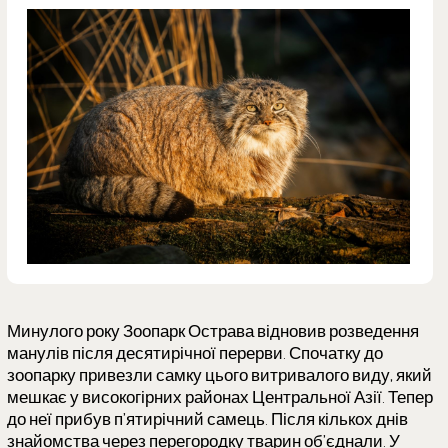
Минулого року Зоопарк Острава відновив розведення
манулів після десятирічної перерви. Спочатку до
зоопарку привезли самку цього витривалого виду, який
мешкає у високогірних районах Центральної Азії. Тепер
до неї прибув п’ятирічний самець. Після кількох днів
знайомства через перегородку тварин об’єднали. У