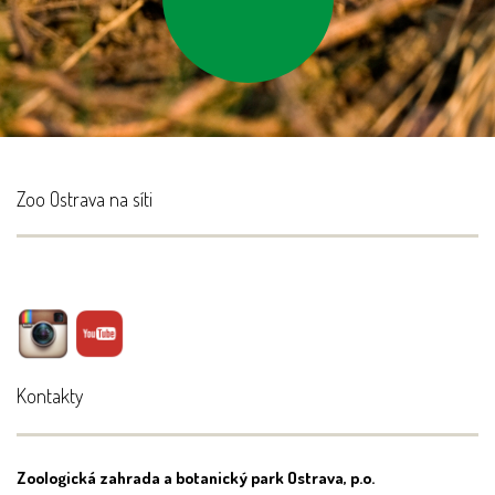
vysloužilé
elektrospotřebiče do
kontejnerů
Zoo Ostrava na síti
Kontakty
Zoologická zahrada a botanický park Ostrava, p.o.