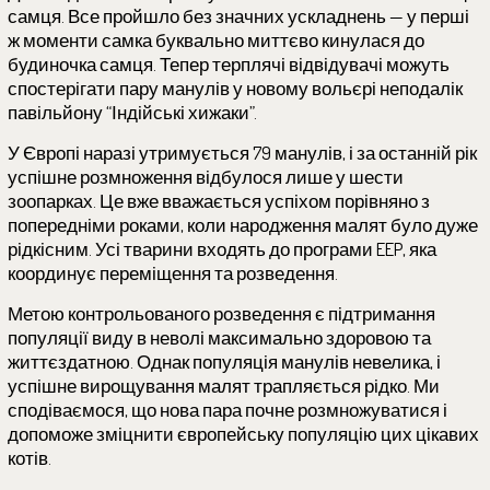
самця. Все пройшло без значних ускладнень — у перші
ж моменти самка буквально миттєво кинулася до
будиночка самця. Тепер терплячі відвідувачі можуть
спостерігати пару манулів у новому вольєрі неподалік
павільйону “Індійські хижаки”.
У Європі наразі утримується 79 манулів, і за останній рік
успішне розмноження відбулося лише у шести
зоопарках. Це вже вважається успіхом порівняно з
попередніми роками, коли народження малят було дуже
рідкісним. Усі тварини входять до програми EEP, яка
координує переміщення та розведення.
Метою контрольованого розведення є підтримання
популяції виду в неволі максимально здоровою та
життєздатною. Однак популяція манулів невелика, і
успішне вирощування малят трапляється рідко. Ми
сподіваємося, що нова пара почне розмножуватися і
допоможе зміцнити європейську популяцію цих цікавих
котів.