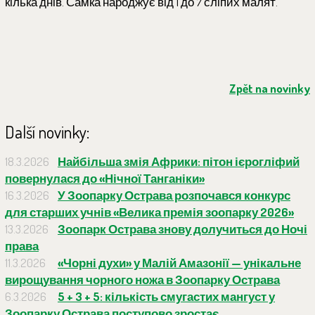
кілька днів. Самка народжує від 1 до 7 сліпих малят.
Zpět na novinky
Další novinky:
18.3.2026
Найбільша змія Африки: пітон ієрогліфий
повернулася до «Нічної Танганіки»
16.3.2026
У Зоопарку Острава розпочався конкурс
для старших учнів «Велика премія зоопарку 2026»
13.3.2026
Зоопарк Острава знову долучиться до Ночі
права
11.3.2026
«Чорні духи» у Малій Амазонії — унікальне
вирощування чорного ножа в Зоопарку Острава
6.3.2026
5 + 3 + 5: кількість смугастих мангуст у
Зоопарку Острава поступово зростає