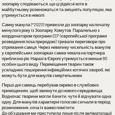
зоопарку сподіваються, що ці рідкісні коти в
майбутньому розмножаться та зміцнять популяцію, яка
утримується в неволі.
Самку манула (*2020) привезли до зоопарку на початку
минулого року із Зоопарку Хомутов. Паралельно з
координатором програми EEP (європейської програми
розведення поза природою) тривали переговори про
отримання самця. Через невелику чисельність манулів
у європейських зоопарках самка чекала на партнера
приблизно рік. Наразі в Європі утримується менше 80
особин цього виду. Переміщення тварин також
ускладнює поширення інфекційних котячих хвороб, які
можуть бути для манулів смертельними.
Перші дні самець перебував окремо в службових
приміщеннях, щоб звикнути до нового середовища.
Водночас тварини могли бачити, чути й відчувати одна
одну. Для манулів характерні голосові сигнали в період
розмноження, хоча їх важко помітити.
До об’єднання ми приступили лише після акліматизації