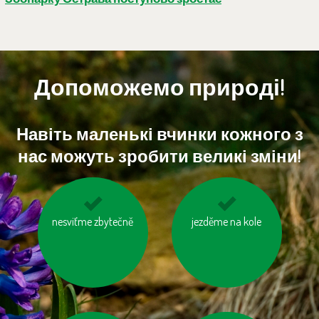
Допоможемо природі!
Навіть маленькі вчинки кожного з
нас можуть зробити великі зміни!
nesviťme zbytečně
topme správně
zatepleme si dům
jezděme na kole