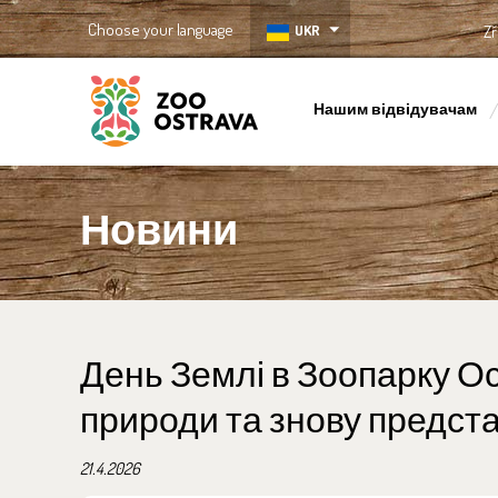
Choose your language
UKR
Zř
Нашим відвідувачам
ZOO Ostrava
Новини
День Землі в Зоопарку Ос
природи та знову предста
21.4.2026