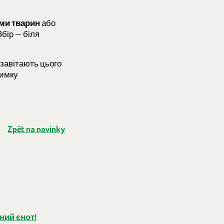
ами тварин
або
Збір — біля
 завітають цього
римку
Zpět na novinky
ний єнот!