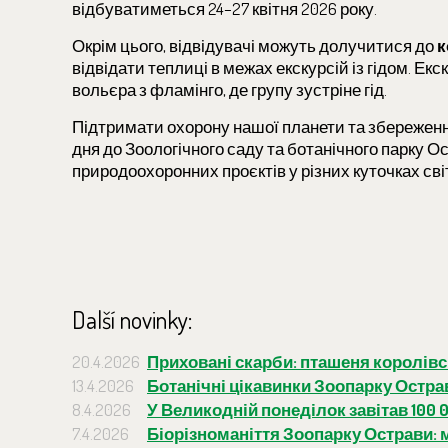
відбуватиметься 24–27 квітня 2026 року.
Окрім цього, відвідувачі можуть долучитися до
к
відвідати теплиці в межах екскурсій із гідом. Екску
вольєра з фламінго, де групу зустріне гід.
Підтримати охорону нашої планети та збереження
дня до Зоологічного саду та ботанічного парку О
природоохоронних проєктів у різних куточках сві
Další novinky:
20.4.2026
Приховані скарби: пташеня королів
13.4.2026
Ботанічні цікавинки Зоопарку Острав
8.4.2026
У Великодній понеділок завітав 100 
7.4.2026
Біорізноманіття Зоопарку Острави: м