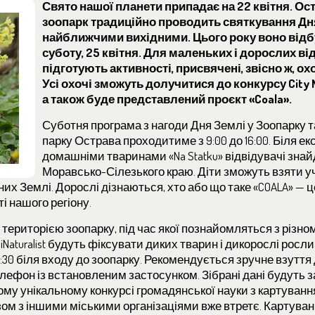
Свято нашої планети припадає на 22 квітня. О
зоопарк традиційно проводить святкування Дн
найближчими вихідними. Цього року воно відб
суботу, 25 квітня. Для маленьких і дорослих ві
підготують активності, присвячені, звісно ж, о
Усі охочі зможуть долучитися до конкурсу City N
а також буде представлений проєкт «Coala».
Суботня програма з нагоди Дня Землі у Зоопарку 
парку Острава проходитиме з 9:00 до 16:00. Біля екс
домашніми тваринами «Na Statku» відвідувачі зна
Моравсько-Сілезького краю. Діти зможуть взяти у
х Землі. Дорослі дізнаються, хто або що таке «COALA» — ц
і нашого регіону.
територією зоопарку, під час якої познайомляться з різно
Naturalist будуть фіксувати диких тварин і дикорослі росл
9:30 біля входу до зоопарку. Рекомендується зручне взуття
елефон із встановленим застосунком. Зібрані дані будуть з
ьому унікальному конкурсі громадянської науки з картуванн
зом з іншими міськими організаціями вже втретє. Картува