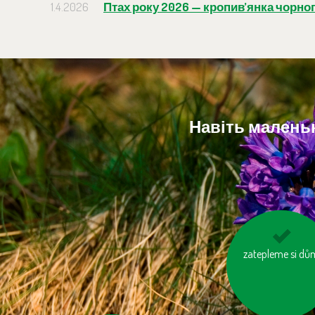
1.4.2026
Птах року 2026 — кропив’янка чорног
Навіть маленьк
zatepleme si dů
topme správně