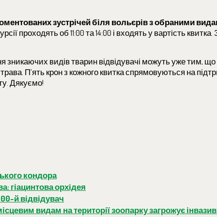
оментованих зустрічей біля вольєрів з обраними вид
рсії проходять об 11:00 та 14:00 і входять у вартість квитка. 
 зникаючих видів тварин відвідувачі можуть уже тим, що
страва. П’ять крон з кожного квитка спрямовуються на підт
ту. Дякуємо!
ського кондора
а: гіацинтова орхідея
000-й відвідувач
ісцевим видам на території зоопарку загрожує інвазив