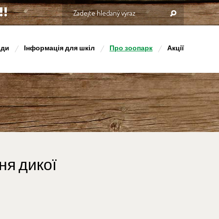
оди
Інформація для шкіл
Про зоопарк
Акції
ня дикої