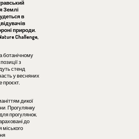
стравський
я Землі
удеться в
двідувачів
хороні природи.
ature Challenge,
та ботанічному
позиції з
йдуть стенд
часть у весняних
е проєкт,
маніттям дикої
ини. Прогулянку
 для прогулянок,
араховані до
я міського
ння