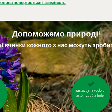
олова повертається із зимівель.
Допоможемо природі!
і вчинки кожного з нас можуть зробит
m
zastavujme vodu při
používejme prací a
čištění zubů a holení
čisticí prostředky
šetrné k přírodě