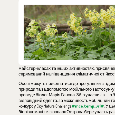
майстер-класах та інших активностях, присвячени
спрямований на підвищення кліматичної стійкост
Охочі можуть приєднатися до прогулянки з гідом 
природи та за допомогою мобільного застосунку i
проведе біолог Марія Ганова. Збір учасників — о 
відповідний одяг та, за можливості, мобільний т
конкурсу City Nature Challenge
#mce_temp_url#
. У ц
біорізноманіття зоопарк Острава бере участь ра