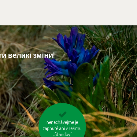
и великі зміни!
na krátké vzdálenosti
nenechávejme je
zapnuté ani v režimu
choďme pěšky
„Standby“