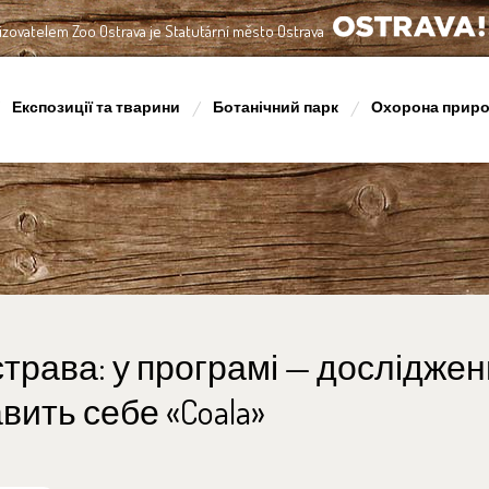
izovatelem Zoo Ostrava je Statutární město Ostrava
OSTRAVA!!!
Експозиції та тварини
Ботанічний парк
Охорона прир
трава: у програмі — досліджен
вить себе «Coala»