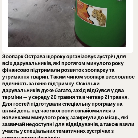
Зоопарк Острава
щороку організовує зустріч для
всіх дарувальників, які протягом минулого року
фінансово підтримали розвиток зоопарку та
утримання тварин. Таким чином зоопарк висловлює
вдячність за їхню підтримку. Оскільки
дарувальників дуже багато, захід відбувся у два
терміни — у середу 20 травня та в четвер 21 травня.
Для гостей підготували спеціальну програму на
цілий день, під час якої вони ознайомилися з
новинками минулого року, зазирнули до місць, які
зазвичай недоступні для відвідувачів, а також взяли
участь у спеціальних тематичних зустрічах з
коментарями фахівців.