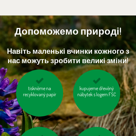
Допоможемо природі!
Навіть маленькі вчинки кожного з
нас можуть зробити великі зміни!
choďme po schodech,
tiskněme na
kupujeme dřevěný
vyhněme se
nejezděme výtahem
recyklovaný papír
nábytek s logem FSC
pangasům a
tuňákům