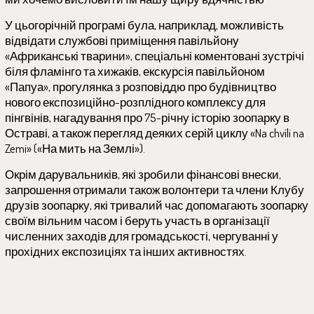
У цьогорічній програмі була, наприклад, можливість
відвідати службові приміщення павільйону
«Африканські тварини», спеціальні коментовані зустрічі
біля фламінго та хижаків, екскурсія павільйоном
«Папуа», прогулянка з розповіддю про будівництво
нового експозиційно-розплідного комплексу для
пінгвінів, нагадування про 75-річну історію зоопарку в
Остраві, а також перегляд деяких серій циклу «Na chvíli na
Zemi» («На мить на Землі»).
Окрім дарувальників, які зробили фінансові внески,
запрошення отримали також волонтери та члени Клубу
друзів зоопарку, які тривалий час допомагають зоопарку
своїм вільним часом і беруть участь в організації
численних заходів для громадськості, чергуванні у
прохідних експозиціях та інших активностях.