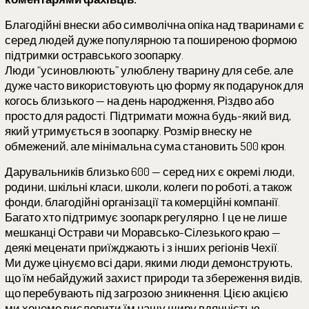
Благодійні внески або символічна опіка над тваринами є
серед людей дуже популярною та поширеною формою
підтримки остравського зоопарку.
Люди “усиновлюють” улюблену тварину для себе, але
дуже часто використовують цю форму як подарунок для
когось близького — на день народження, Різдво або
просто для радості. Підтримати можна будь-який вид,
який утримується в зоопарку. Розмір внеску не
обмежений, але мінімальна сума становить 500 крон.
Дарувальників близько 600 — серед них є окремі люди,
родини, шкільні класи, школи, колеги по роботі, а також
фонди, благодійні організації та комерційні компанії.
Багато хто підтримує зоопарк регулярно. І це не лише
мешканці Острави чи Моравсько-Сілезького краю —
деякі меценати приїжджають і з інших регіонів Чехії.
Ми дуже цінуємо всі дари, якими люди демонструють,
що їм небайдужий захист природи та збереження видів,
що перебувають під загрозою зникнення. Цією акцією
ми хочемо висловити їм нашу щиру вдячністью