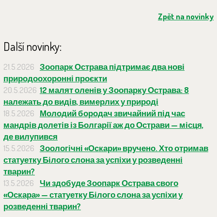
Zpět na novinky
Další novinky:
21.5.2026
Зоопарк Острава підтримає два нові
природоохоронні проєкти
20.5.2026
12 малят оленів у Зоопарку Острава: 8
належать до видів, вимерлих у природі
18.5.2026
Молодий бородач звичайний під час
мандрів долетів із Болгарії аж до Острави — місця,
де вилупився
15.5.2026
Зоологічні «Оскари» вручено. Хто отримав
статуетку Білого слона за успіхи у розведенні
тварин?
13.5.2026
Чи здобуде Зоопарк Острава свого
«Оскара» — статуетку Білого слона за успіхи у
розведенні тварин?