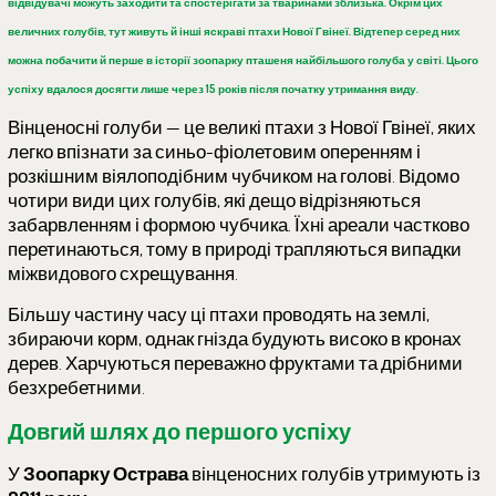
відвідувачі можуть заходити та спостерігати за тваринами зблизька. Окрім цих
величних голубів, тут живуть й інші яскраві птахи Нової Гвінеї. Відтепер серед них
можна побачити й
перше в історії зоопарку пташеня найбільшого голуба у світі
. Цього
успіху вдалося досягти лише
через 15 років
після початку утримання виду.
Вінценосні голуби — це великі птахи з Нової Гвінеї, яких
легко впізнати за синьо-фіолетовим оперенням і
розкішним віялоподібним чубчиком на голові. Відомо
чотири види цих голубів, які дещо відрізняються
забарвленням і формою чубчика. Їхні ареали частково
перетинаються, тому в природі трапляються випадки
міжвидового схрещування.
Більшу частину часу ці птахи проводять на землі,
збираючи корм, однак гнізда будують високо в кронах
дерев. Харчуються переважно фруктами та дрібними
безхребетними.
Довгий шлях до першого успіху
У
Зоопарку Острава
вінценосних голубів утримують із