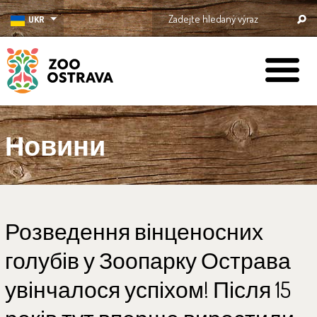
UKR
ZOO Ostrava
Новини
Розведення вінценосних
голубів у Зоопарку Острава
увінчалося успіхом! Після 15