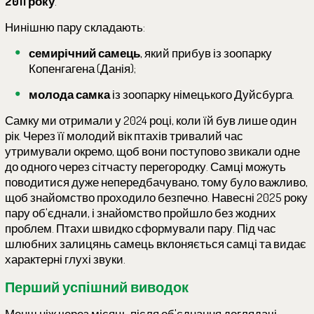
2011 року
.
Нинішню пару складають:
семирічний самець
, який прибув із зоопарку
Копенгагена (Данія);
молода самка
із зоопарку німецького Дуйсбурга.
Самку ми отримали у 2024 році, коли їй був лише один
рік. Через її молодий вік птахів тривалий час
утримували окремо, щоб вони поступово звикали одне
до одного через сітчасту перегородку. Самці можуть
поводитися дуже непередбачувано, тому було важливо,
щоб знайомство проходило безпечно. Навесні 2025 року
пару об'єднали, і знайомство пройшло без жодних
проблем. Птахи швидко сформували пару. Під час
шлюбних залицянь самець вклоняється самці та видає
характерні глухі звуки.
Перший успішний виводок
Менш ніж через місяць після об'єднання доглядачі