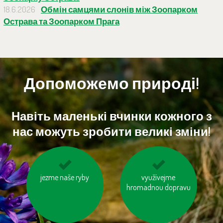
18.6.2026
Обмін самцями слонів між Зоопарком
Острава та Зоопарком Прага
Допоможемо природі!
Навіть маленькі вчинки кожного з
нас можуть зробити великі зміни!
jezme naše ryby
jezděme na kole
používejme výrobky z
využívejme
hromadnou dopravu
recyklovaných
materiálů