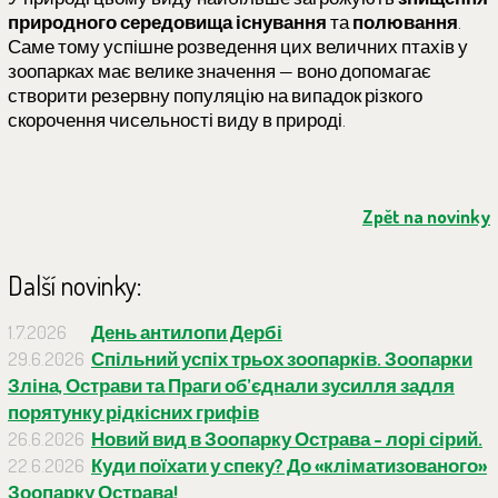
природного середовища існування
та
полювання
.
Саме тому успішне розведення цих величних птахів у
зоопарках має велике значення — воно допомагає
створити резервну популяцію на випадок різкого
скорочення чисельності виду в природі.
Zpět na novinky
Další novinky:
1.7.2026
День антилопи Дербі
29.6.2026
Спільний успіх трьох зоопарків. Зоопарки
Зліна, Острави та Праги об’єднали зусилля задля
порятунку рідкісних грифів
26.6.2026
Новий вид в Зоопарку Острава - лорі сірий.
22.6.2026
Куди поїхати у спеку? До «кліматизованого»
Зоопарку Острава!