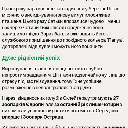
Цього року пара вперше загніздилася у березні. Після
місячного висиджування знову вилупилося живе
пташеня. Цього разу батьки впоралися чудово, і менш
ніж через чотири тижні після народження воно
залишило гніздо. Зараз батьки вже водять його зі
службового приміщення до прохідного вольєра "Папуа",
де терплячі відвідувачі можуть його побачити.
Дуже рідкісний успіх
Вирощування пташенят вінценосних голубів є
непростим завданням. Ці птахи надзвичайно чутливі до
стресу під час гніздування, тому їхнє успішне
розмноження в неволі трапляється рідко.
Наразі вінценосних голубів Склейтера утримують
27
зоопарків Європи
, але
за останній рік лише чотири
з
них змогли успішно виростити потомство. Серед них —
вперше і Зоопарк Острава
.
У природі цьому виду найбільше загрожують
знищення