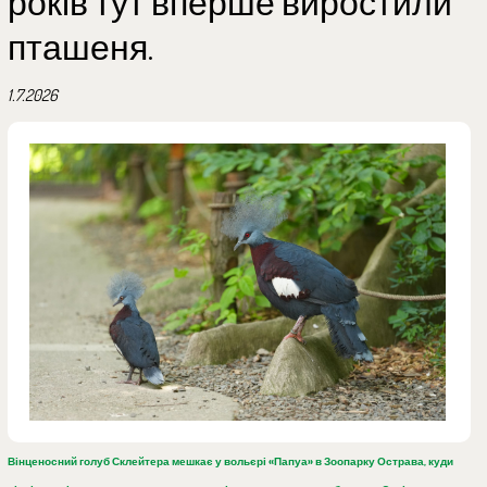
років тут вперше виростили
пташеня.
1.7.2026
Вінценосний голуб Склейтера мешкає у вольєрі
«Папуа»
в
Зоопарку Острава
, куди