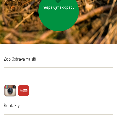
nespalujme odpady
nesviťme zbytečně
Zoo Ostrava na síti
Kontakty