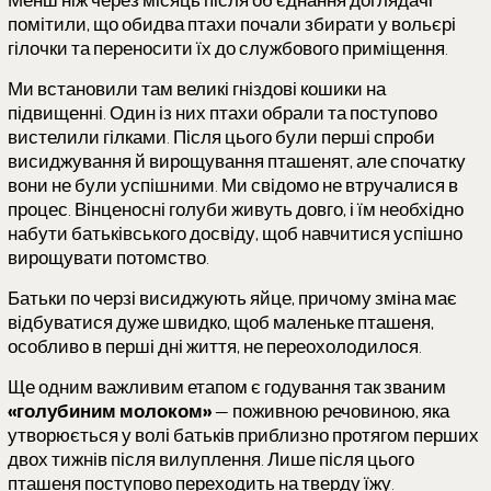
помітили, що обидва птахи почали збирати у вольєрі
гілочки та переносити їх до службового приміщення.
Ми встановили там великі гніздові кошики на
підвищенні. Один із них птахи обрали та поступово
вистелили гілками. Після цього були перші спроби
висиджування й вирощування пташенят, але спочатку
вони не були успішними. Ми свідомо не втручалися в
процес. Вінценосні голуби живуть довго, і їм необхідно
набути батьківського досвіду, щоб навчитися успішно
вирощувати потомство.
Батьки по черзі висиджують яйце, причому зміна має
відбуватися дуже швидко, щоб маленьке пташеня,
особливо в перші дні життя, не переохолодилося.
Ще одним важливим етапом є годування так званим
«голубиним молоком»
— поживною речовиною, яка
утворюється у волі батьків приблизно протягом перших
двох тижнів після вилуплення. Лише після цього
пташеня поступово переходить на тверду їжу.