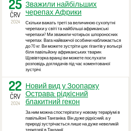
25
Зважили найбільших
черепах Африки
ČRV
2024
Скільки важать треті за величиною сухопутні
черепахи у світі та найбільші африканські
черепахи? Ми зважили чотирьох шпороносних
черепах. Вага найважчої особини наближається
до 70 кг. Ви можете зустріти цих гігантів у вольєрі
біля павільйону африканських тварин.
Щовівторка вранці ви можете послухати
розповідь доглядачів під час коментованої
зустрічі.
22
Новий вид у Зоопарку
Острава: рідкісний
ČRV
блакитний гекон
2024
За ним можна спостерігати у новому тераріумі в
павільйоні Танганіка. Він дуже рідкісний, а у
природі зустрічається лише на дуже невеликій
території в Танзанії.