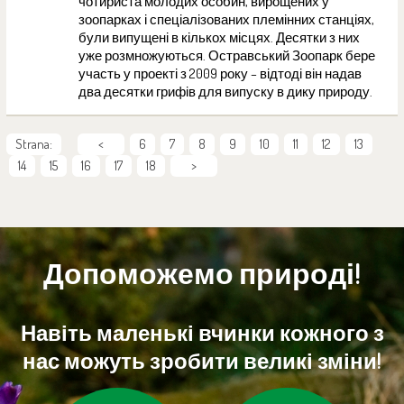
чотириста молодих особин, вирощених у
зоопарках і спеціалізованих племінних станціях,
були випущені в кількох місцях. Десятки з них
уже розмножуються. Остравський Зоопарк бере
участь у проекті з 2009 року – відтоді він надав
два десятки грифів для випуску в дику природу.
Strana:
<
6
7
8
9
10
11
12
13
14
15
16
17
18
>
Допоможемо природі!
Навіть маленькі вчинки кожного з
нас можуть зробити великі зміни!