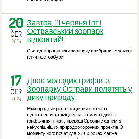
20
Завтра, 21 червня (пт)
Остравський зоопарк
ČER
відкритий!
2024
Сьогодні працівники зоопарку прибрали поламані
гілки та стовбури.
17
Двоє молодих грифів із
Зоопарку Острави полетять у
ČER
дику природу
2024
Міжнародний репатріаційний проект із
відновлення та зміцнення популяції дикого
грифа-ягнятника в природі Європи є одним із
найуспішніших природоохоронних проектів. З
моменту його початку в 1970-х роках майже