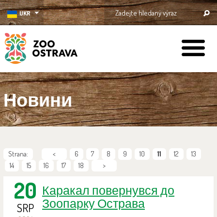
UKR
ZOO Ostrava
Новини
Strana:
<
6
7
8
9
10
11
12
13
14
15
16
17
18
>
20
Каракал повернувся до
Зоопарку Острава
SRP