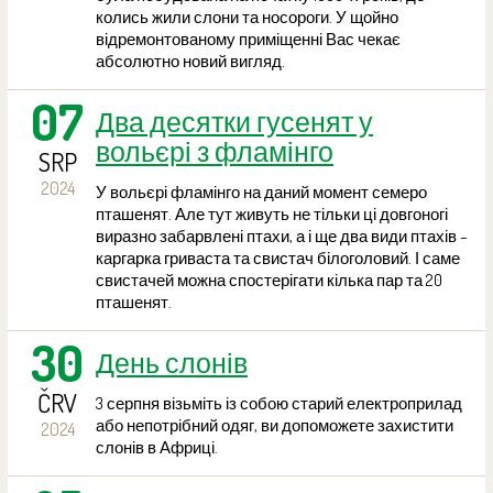
колись жили слони та носороги. У щойно
відремонтованому приміщенні Вас чекає
абсолютно новий вигляд.
07
Два десятки гусенят у
вольєрі з фламінго
SRP
2024
У вольєрі фламінго на даний момент семеро
пташенят. Але тут живуть не тільки ці довгоногі
виразно забарвлені птахи, а і ще два види птахів –
каргарка гриваста та свистач білоголовий. І саме
свистачей можна спостерігати кілька пар та 20
пташенят.
30
День слонів
ČRV
3 серпня візьміть із собою старий електроприлад
або непотрібний одяг, ви допоможете захистити
2024
слонів в Африці.