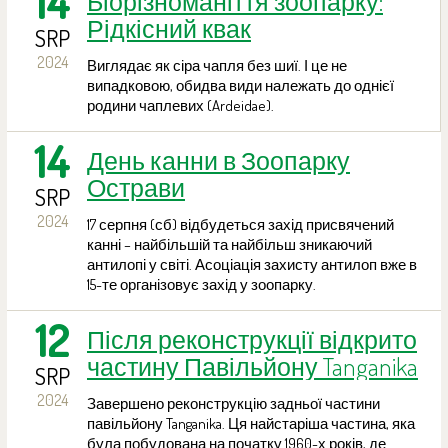
14
Біорізноманіття зоопарку:
Рідкісний квак
SRP
2024
Виглядає як сіра чапля без шиї. І це не
випадковою, обидва види належать до однієї
родини чаплевих (Ardeidae).
14
День канни в Зоопарку
Острави
SRP
2024
17 серпня (сб) відбудеться захід присвячений
канні – найбільшій та найбільш зникаючий
антилопі у світі. Асоціація захисту антилоп вже в
15-те організовує захід у зоопарку.
12
Після реконструкції відкрито
частину Павільйону Tanganika
SRP
2024
Завершено реконструкцію задньої частини
павільйону Tanganika. Ця найстаріша частина, яка
була побудована на початку 1960-х років, де