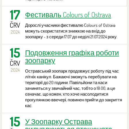
17
Фестиваль Colours of Ostrava
ČRV
Дорослі учасники фестивалю Colours of Ostrava
можуть скористатися знижкою на вхід до
2024
зоопарку - з середи 17.07 до неділі 21.07.2024 року.
15
Подовження графіка роботи
зоопарку
ČRV
2024
Остравський зоопарк продовжує роботу під час
літніх канікул. Бажаючі зможуть перебувати на
території до 20 години. Павільйони та каси
зачиняться у звичайний час, тобто о 18:00, а це
означає, що кожен, хто хоче насолодитися
прогулянкою ввечері, повинен прийти до закриття
кас.
15
У Зоопарку Острава