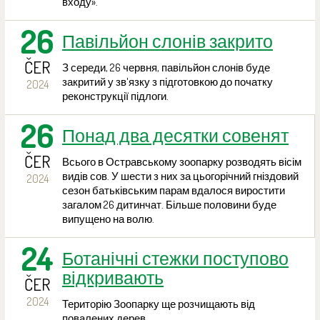
входу».
26
Павільйон слонів закрито
ČER
З середи, 26 червня, павільйон слонів буде
закритий у зв'язку з підготовкою до початку
2024
реконструкції підлоги.
26
Понад два десятки совенят
ČER
Всього в Остравському зоопарку розводять вісім
видів сов. У шести з них за цьогорічний гніздовий
2024
сезон батьківським парам вдалося виростити
загалом 26 дитинчат. Більше половини буде
випущено на волю.
24
Ботанічні стежки поступово
відкривають
ČER
2024
Територію Зоопарку ще розчищають від
повалених дерев.