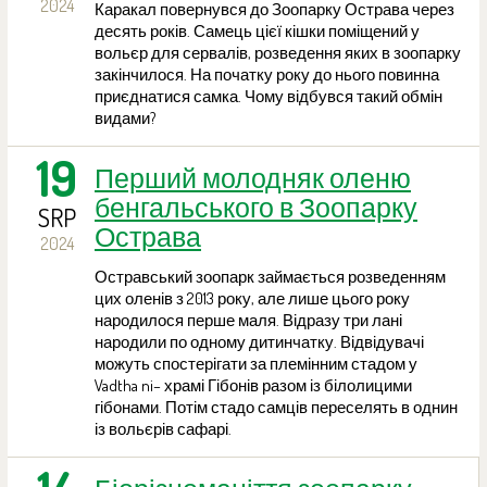
2024
Каракал повернувся до Зоопарку Острава через
десять років. Самець цієї кішки поміщений у
вольєр для сервалів, розведення яких в зоопарку
закінчилося. На початку року до нього повинна
приєднатися самка. Чому відбувся такий обмін
видами?
19
Перший молодняк оленю
бенгальського в Зоопарку
SRP
Острава
2024
Остравський зоопарк займається розведенням
цих оленів з 2013 року, але лише цього року
народилося перше маля. Відразу три лані
народили по одному дитинчатку. Відвідувачі
можуть спостерігати за племінним стадом у
Vadtha ni– храмі Гібонів разом із білолицими
гібонами. Потім стадо самців переселять в однин
із вольєрів сафарі.