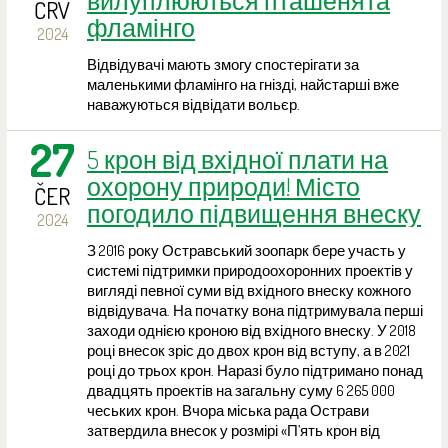
вилуплюються пташенята
ČRV
фламінго
2024
Відвідувачі мають змогу спостерігати за
маленькими фламінго на гнізді, найстарші вже
наважуються відвідати вольєр.
27
5 крон від вхідної плати на
охорону природи! Місто
ČER
погодило підвищення внеску
2024
З 2016 року Остравський зоопарк бере участь у
системі підтримки природоохоронних проектів у
вигляді певної суми від вхідного внеску кожного
відвідувача. На початку вона підтримувала перші
заходи однією кроною від вхідного внеску. У 2018
році внесок зріс до двох крон від вступу, а в 2021
році до трьох крон. Наразі було підтримано понад
двадцять проектів на загальну суму 6 265 000
чеських крон. Вчора міська рада Острави
затвердила внесок у розмірі «П’ять крон від