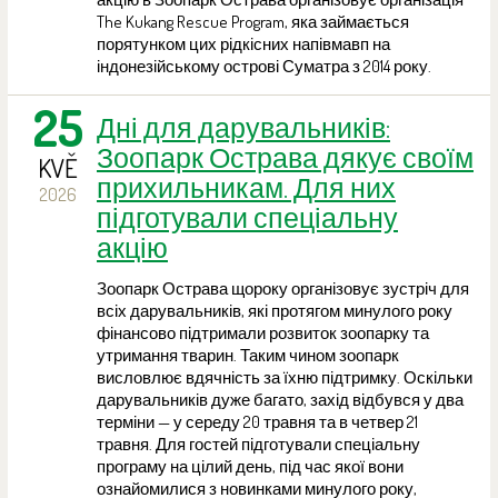
The Kukang Rescue Program, яка займається
порятунком цих рідкісних напівмавп на
індонезійському острові Суматра з 2014 року.
25
Дні для дарувальників:
Зоопарк Острава дякує своїм
KVĚ
прихильникам. Для них
2026
підготували спеціальну
акцію
Зоопарк Острава щороку організовує зустріч для
всіх дарувальників, які протягом минулого року
фінансово підтримали розвиток зоопарку та
утримання тварин. Таким чином зоопарк
висловлює вдячність за їхню підтримку. Оскільки
дарувальників дуже багато, захід відбувся у два
терміни — у середу 20 травня та в четвер 21
травня. Для гостей підготували спеціальну
програму на цілий день, під час якої вони
ознайомилися з новинками минулого року,