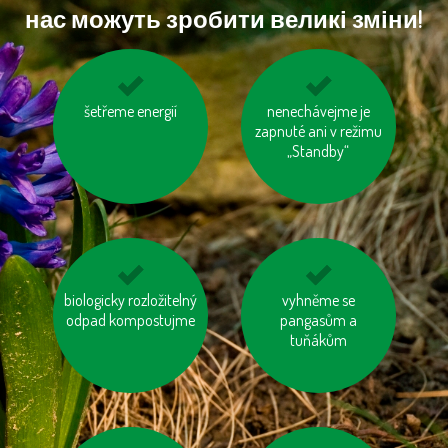
нас можуть зробити великі зміни!
využívejme auto ve
šetřeme energií
nenechávejme je
tiskněme na
více lidech
zapnuté ani v režimu
recyklovaný papír
„Standby“
biologicky rozložitelný
nepřetápějme
jezme sezónní
vyhněme se
odpad kompostujme
místnosti
zeleninu a ovoce
pangasům a
vypěstované v našem
tuňákům
kraji