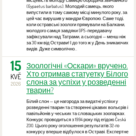
місцевість молоду самицю бородача звичайного
(Gypaetus barbatus). Молодий самець, якого
випустили в тому самому місці минулого року, за
цей час вирушив у мандри Європою. Саме тоді,
коли остравські зоологи прямували на Балкани,
молодого самця завдяки GPS-передавачу
зафіксували над Татрами, а сьогодні — менш ніж
за 30 км від Острави! І до того ж у День зникаючих
видів. Дуже символічно…
15
Зоологічні «Оскари» вручено.
Хто отримав статуетку Білого
KVĚ
слона за успіхи у розведенні
2026
тварин?
Білий слон — це нагорода за видатні успіхи у
розведенні тварин та створенні цікавих вольєрів і
павільйонів у чеських та словацьких зоопарках.
Конкурс проводиться з 1994 року під егідою Česká
ZOO. Цього року оголошення результатів 32-го
конкурсу вперше відбулося в Остраві. Експертне