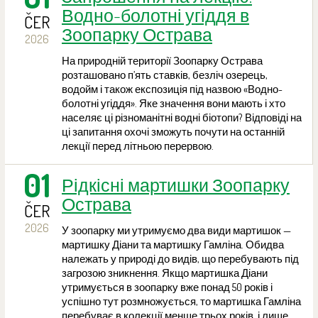
Водно-болотні угіддя в
ČER
Зоопарку Острава
2026
На природній території Зоопарку Острава
розташовано п’ять ставків, безліч озерець,
водойм і також експозиція під назвою «Водно-
болотні угіддя». Яке значення вони мають і хто
населяє ці різноманітні водні біотопи? Відповіді на
ці запитання охочі зможуть почути на останній
лекції перед літньою перервою.
01
Рідкісні мартишки Зоопарку
Острава
ČER
2026
У зоопарку ми утримуємо два види мартишок —
мартишку Діани та мартишку Гамліна. Обидва
належать у природі до видів, що перебувають під
загрозою зникнення. Якщо мартишка Діани
утримується в зоопарку вже понад 50 років і
успішно тут розмножується, то мартишка Гамліна
перебуває в колекції менше трьох років, і лише