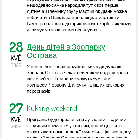
нещодавно самка народила тут своє перше
дитинча. Племінну групу мартишок Діани можна
побачити в Павільйоні еволюції, а мартишки
Гамліна належать до прихованих скарбів, яких ми
утримуємо поза очима відвідувачів.
28
День дітей в Зоопарку
Острава
KVĚ
2026
У понеділок, 1 червня, маленьких відвідувачів
Зоопарк Острава чекає невеликий подарунок та
казковий ліс. Там вони зможуть зустріти
принцесу, Червону Шапочку та інших казкових
персонажів.
27
Kukang weekend
KVĚ
Програма буде присвячена аутлоням — єдиним
отруйним приматам у світі, які, попри це, часто
2026
стають жертвами власної «милоти». Цю вікендову
акцію в Зоопарк Острава організовує організація