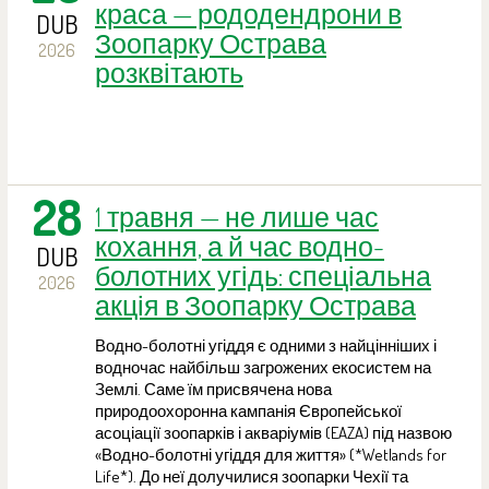
краса — рододендрони в
DUB
Зоопарку Острава
2026
розквітають
28
1 травня — не лише час
кохання, а й час водно-
DUB
болотних угідь: спеціальна
2026
акція в Зоопарку Острава
Водно-болотні угіддя є одними з найцінніших і
водночас найбільш загрожених екосистем на
Землі. Саме їм присвячена нова
природоохоронна кампанія Європейської
асоціації зоопарків і акваріумів (EAZA) під назвою
«Водно-болотні угіддя для життя» (*Wetlands for
Life*). До неї долучилися зоопарки Чехії та