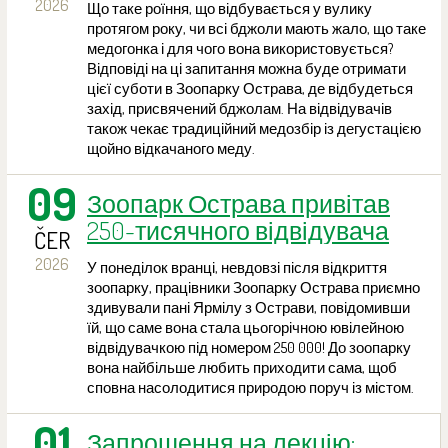
2026
Що таке роїння, що відбувається у вулику
протягом року, чи всі бджоли мають жало, що таке
медогонка і для чого вона використовується?
Відповіді на ці запитання можна буде отримати
цієї суботи в Зоопарку Острава, де відбудеться
захід, присвячений бджолам. На відвідувачів
також чекає традиційний медозбір із дегустацією
щойно відкачаного меду.
09
Зоопарк Острава привітав
250-тисячного відвідувача
ČER
2026
У понеділок вранці, невдовзі після відкриття
зоопарку, працівники Зоопарку Острава приємно
здивували пані Ярмілу з Острави, повідомивши
їй, що саме вона стала цьогорічною ювілейною
відвідувачкою під номером 250 000! До зоопарку
вона найбільше любить приходити сама, щоб
сповна насолодитися природою поруч із містом.
01
Запрошення на лекцію: