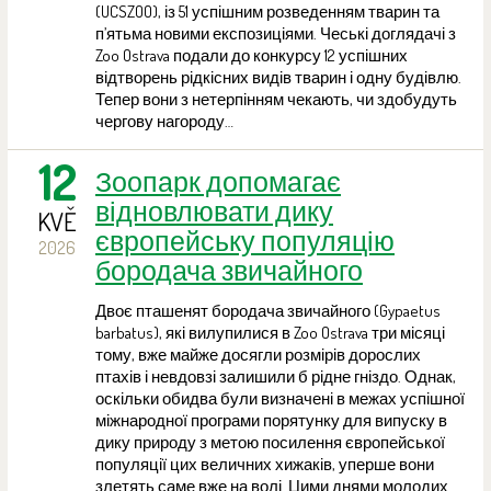
(UCSZOO), із 51 успішним розведенням тварин та
п’ятьма новими експозиціями. Чеські доглядачі з
Zoo Ostrava подали до конкурсу 12 успішних
відтворень рідкісних видів тварин і одну будівлю.
Тепер вони з нетерпінням чекають, чи здобудуть
чергову нагороду…
12
Зоопарк допомагає
відновлювати дику
KVĚ
європейську популяцію
2026
бородача звичайного
Двоє пташенят бородача звичайного (Gypaetus
barbatus), які вилупилися в Zoo Ostrava три місяці
тому, вже майже досягли розмірів дорослих
птахів і невдовзі залишили б рідне гніздо. Однак,
оскільки обидва були визначені в межах успішної
міжнародної програми порятунку для випуску в
дику природу з метою посилення європейської
популяції цих величних хижаків, уперше вони
злетять саме вже на волі. Цими днями молодих