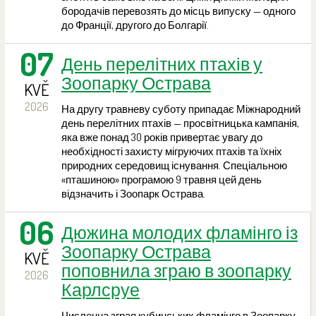
бородачів перевозять до місць випуску — одного
до Франції, другого до Болгарії.
07
День перелітних птахів у
Зоопарку Острава
KVĚ
2026
На другу травневу суботу припадає Міжнародний
день перелітних птахів — просвітницька кампанія,
яка вже понад 30 років привертає увагу до
необхідності захисту мігруючих птахів та їхніх
природних середовищ існування. Спеціальною
«пташиною» програмою 9 травня цей день
відзначить і Зоопарк Острава.
06
Дюжина молодих фламінго із
Зоопарку Острава
KVĚ
поповнила зграю в зоопарку
2026
Карлсруе
Численна зграя кубинських фламінго в Зоопарку