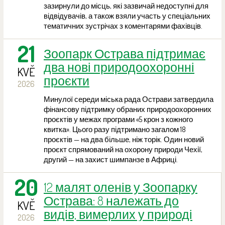
зазирнули до місць, які зазвичай недоступні для
відвідувачів, а також взяли участь у спеціальних
тематичних зустрічах з коментарями фахівців.
21
Зоопарк Острава підтримає
два нові природоохоронні
KVĚ
проєкти
2026
Минулої середи міська рада Острави затвердила
фінансову підтримку обраних природоохоронних
проєктів у межах програми «5 крон з кожного
квитка». Цього разу підтримано загалом 18
проєктів — на два більше, ніж торік. Один новий
проєкт спрямований на охорону природи Чехії,
другий — на захист шимпанзе в Африці.
20
12 малят оленів у Зоопарку
Острава: 8 належать до
KVĚ
видів, вимерлих у природі
2026