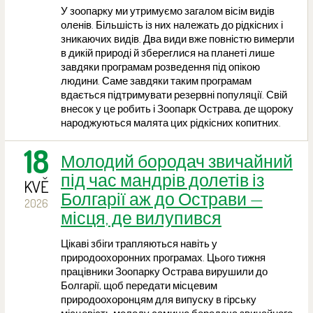
У зоопарку ми утримуємо загалом вісім видів
оленів. Більшість із них належать до рідкісних і
зникаючих видів. Два види вже повністю вимерли
в дикій природі й збереглися на планеті лише
завдяки програмам розведення під опікою
людини. Саме завдяки таким програмам
вдається підтримувати резервні популяції. Свій
внесок у це робить і Зоопарк Острава, де щороку
народжуються малята цих рідкісних копитних.
18
Молодий бородач звичайний
під час мандрів долетів із
KVĚ
Болгарії аж до Острави —
2026
місця, де вилупився
Цікаві збіги трапляються навіть у
природоохоронних програмах. Цього тижня
працівники Зоопарку Острава вирушили до
Болгарії, щоб передати місцевим
природоохоронцям для випуску в гірську