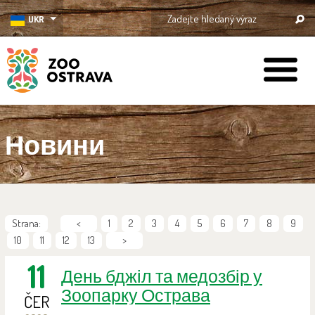
UKR
ZOO Ostrava
Новини
Strana:
<
1
2
3
4
5
6
7
8
9
10
11
12
13
>
11
День бджіл та медозбір у
Зоопарку Острава
ČER