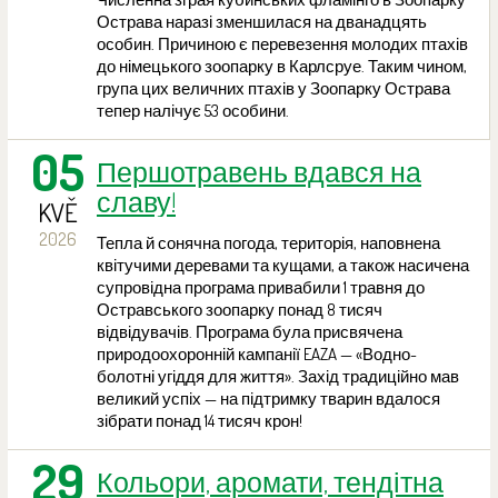
Острава наразі зменшилася на дванадцять
особин. Причиною є перевезення молодих птахів
до німецького зоопарку в Карлсруе. Таким чином,
група цих величних птахів у Зоопарку Острава
тепер налічує 53 особини.
05
Першотравень вдався на
славу!
KVĚ
2026
Тепла й сонячна погода, територія, наповнена
квітучими деревами та кущами, а також насичена
супровідна програма привабили 1 травня до
Остравського зоопарку понад 8 тисяч
відвідувачів. Програма була присвячена
природоохоронній кампанії EAZA — «Водно-
болотні угіддя для життя». Захід традиційно мав
великий успіх — на підтримку тварин вдалося
зібрати понад 14 тисяч крон!
29
Кольори, аромати, тендітна