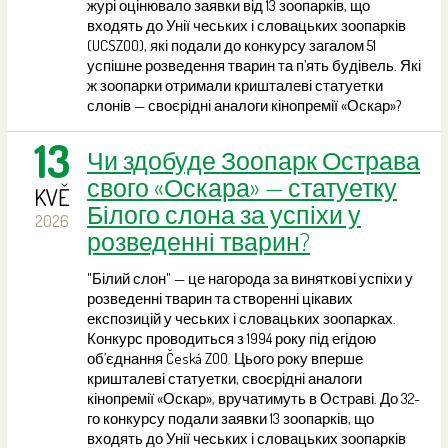
журі оцінювало заявки від 13 зоопарків, що
входять до Унії чеських і словацьких зоопарків
(UCSZOO), які подали до конкурсу загалом 51
успішне розведення тварин та п’ять будівель. Які
ж зоопарки отримали кришталеві статуетки
слонів — своєрідні аналоги кінопремії «Оскар»?
13
Чи здобуде Зоопарк Острава
свого «Оскара» — статуетку
KVĚ
Білого слона за успіхи у
2026
розведенні тварин?
"Білий слон" — це нагорода за виняткові успіхи у
розведенні тварин та створенні цікавих
експозицій у чеських і словацьких зоопарках.
Конкурс проводиться з 1994 року під егідою
об’єднання Česká ZOO. Цього року вперше
кришталеві статуетки, своєрідні аналоги
кінопремії «Оскар», вручатимуть в Остраві. До 32-
го конкурсу подали заявки 13 зоопарків, що
входять до Унії чеських і словацьких зоопарків