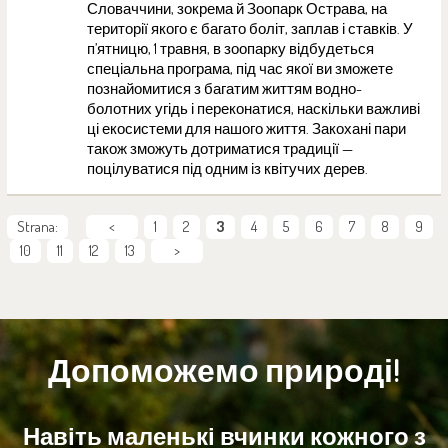
Словаччини, зокрема й Зоопарк Острава, на
території якого є багато боліт, заплав і ставків. У
п’ятницю, 1 травня, в зоопарку відбудеться
спеціальна програма, під час якої ви зможете
познайомитися з багатим життям водно-
болотних угідь і переконатися, наскільки важливі
ці екосистеми для нашого життя. Закохані пари
також зможуть дотриматися традиції —
поцілуватися під одним із квітучих дерев.
Strana:
<
1
2
3
4
5
6
7
8
9
10
11
12
13
>
Допоможемо природі!
Навіть маленькі вчинки кожного з