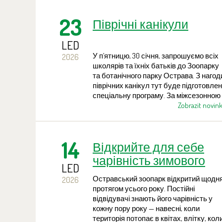
відвідати навчальний центр із багатою
колекцією опудал та природничих
23
Піврічні канікули
експонатів, який буде тимчасово
відкритий для відвідувачів.
LED
У п’ятницю, 30 січня, запрошуємо всіх
2026
школярів та їхніх батьків до Зоопарку
та ботанічного парку Острава. З нагод
піврічних канікул тут буде підготовле
спеціальну програму. За міжсезонною
зниженою ціною квитка всі зможуть
Zobrazit novin
поєднати розваги з пізнанням.
14
Відкрийте для себе
чарівність зимового
LED
зоопарку
Остравський зоопарк відкритий щодн
2026
протягом усього року. Постійні
відвідувачі знають його чарівність у
кожну пору року — навесні, коли
територія потопає в квітах, влітку, кол