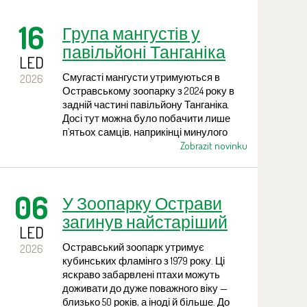
численних дитячих майданчиках та
мотузкових атракціонах.
16
Група мангустів у
павільйоні Танганіка
LED
збільшилася
Смугасті мангусти утримуються в
2026
Остравському зоопарку з 2024 року в
задній частині павільйону Танганіка.
Досі тут можна було побачити лише
п’ятьох самців, наприкінці минулого
року до них приєдналися самки. Їхнє
Zobrazit novinku
знайомство пройшло без ускладнень, і
доглядачі сподіваються на швидке
потомство. Приміщення, в яких
06
У Зоопарку Острави
мешкають ці хижаки, мають
надзвичайно великі розміри і в
загинув найстаріший
майбутньому можуть вмістити до 40
LED
фламінго — самиця
особин.
Остравський зоопарк утримує
2026
віком щонайменше 50
кубинських фламінго з 1979 року. Ці
років
яскраво забарвлені птахи можуть
доживати до дуже поважного віку —
близько 50 років, а іноді й більше. До