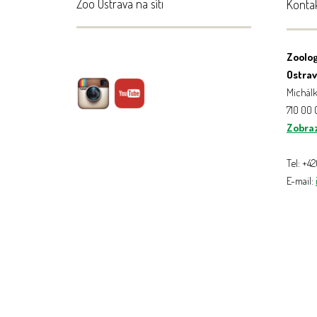
Zoo Ostrava na síti
Konta
Zoolog
Ostrava
Michálk
710 00
Zobraz
Tel: +4
E-mail: