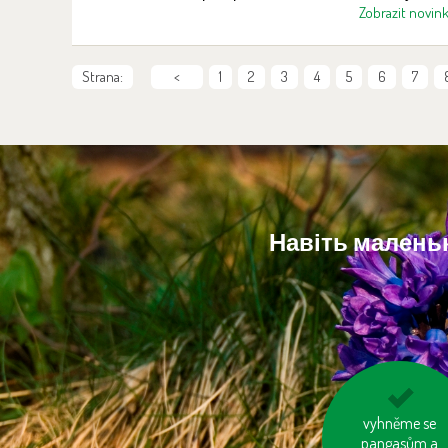
можна скористатися природною
Zobrazit novin
«кліматизацією» завдяки розлогим
деревам, восени, коли парк сяє
барвами осені. Але й узимку зоопарк
Strana:
<
1
2
3
4
5
6
7
має свою особливу магію, особливо
коли вкритий снігом. Тоді відвідувачі
можуть насолодитися незвичною
картиною — у засніжених вольєрах
можна побачити не лише тварин
помірного клімату, а й тропічні та
субтропічні види, такі як леви,
леопарди, зебри, антилопи, деякі види
Навіть маленьк
приматів, слони чи папуги.
kupujeme dřevě
vyhněme se
nábytek s logem 
pangasům a