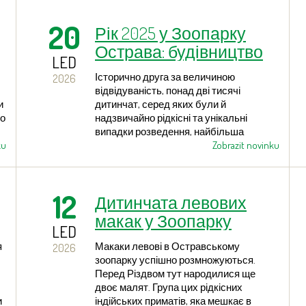
про кількість новонароджених малят
цієї антилопи є дуже позитивними.
20
Рік 2025 у Зоопарку
Острава: будівництво
LED
нових експозицій та
Історично друга за величиною
2026
рекордна кількість
відвідуваність, понад дві тисячі
тварин, повернутих у
и
дитинчат, серед яких були й
но
надзвичайно рідкісні та унікальні
природу
випадки розведення, найбільша
ku
кількість тварин, переданих для
Zobrazit novinku
репатріаційних проєктів (49), нові види
тварин і рослин, початок будівництва
двох нових експозиційно-племінних
12
Дитинчата левових
комплексів, численні ремонти та
реконструкції, прем’єра
макак у Зоопарку
документального серіалу виробництва
LED
Острава
зоопарку, сотні освітніх програм. Це
я
Макаки левові в Остравському
2026
лише частина важливих подій і заходів,
зоопарку успішно розмножуються.
які відбулися в Остравському зоопарку
Перед Різдвом тут народилися ще
протягом минулого року.
двоє малят. Група цих рідкісних
и
індійських приматів, яка мешкає в