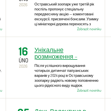
до бонсаю
Остравський зоопарк уже третій рік
2026
поспіль пропонує спеціальну
передвесняну акцію — коментовані
й
екскурсії, присвячені бонсаям. Узимку
ці мініатюрні дерева переносять з
ku
експозиційної частини до опалюваної
Zobrazit novinku
теплиці, де й проходять екскурсії.
Через великий інтерес відвідувачів
заходи відбудуться і цього року —
16
Унікальне
старт уже 28 лютого, далі щосуботи та
щонеділі протягом усього березня.
розмноження –
ÚNO
дитинчата найдовших
Після успішного вирощування
2026
варанів світу
,
чотирьох дитинчат папуанських
варанів у 2024 році в Остравському
зоопарку радіють новому поповненню
цього рідкісного виду ящірок.
ku
Наприкінці січня тут народилося ще
Zobrazit novinku
два малюки, які добре розвиваються.
Наразі вони перебувають у службових
приміщеннях, а дорослих варанів
відвідувачі можуть побачити в