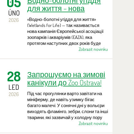
05
Водно-болотні угіддя
відбудуться дві екскурсії тепличним
для життя – нова
комплексом із демонстрацією
ÚNO
природоохоронна
формування бонсай. Усе це — за
«Водно-болотні угіддя для життя»
2026
кампанія європейських
зниженими міжсезонними цінами на
(Wetlands for Life) — так називається
вхід!
зоопарків
нова кампанія Європейської асоціації
зоопарків і акваріумів (EAZA), яка
протягом наступних двох років буде
присвячена загрозам і охороні одних із
Zobrazit novinku
найцінніших екосистем Землі — водно-
болотних угідь. До кампанії долучилися
зоопарки Чехії та Словаччини, зокрема
28
Запрошуємо на зимові
й Zoo Ostrava. Протягом року
відбуватимуться різноманітні
канікули до Zoo Ostrava!
тематичні заходи та освітні акції для
LED
шкіл і широкої громадськості.
Під час прогулянки варто завітати на
2026
мініферму, де навіть узимку бігає
багато малечі. У сонячні дні у вольєри
виходять фламінго, зебри, слони та інші
тварини, які зазвичай у холодну пору
перебувають у павільйонах. Діти ж
Zobrazit novinku
можуть досхочу повеселитися на