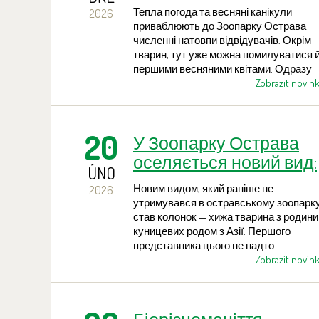
Тепла погода та весняні канікули
2026
приваблюють до Зоопарку Острава
численні натовпи відвідувачів. Окрім
тварин, тут уже можна помилуватися 
першими весняними квітами. Одразу
біля входу до зоопарку на клумбах
Zobrazit novin
сяють жовті острівці крокусів.
20
У Зоопарку Острава
оселяється новий вид:
ÚNO
колонок
Новим видом, який раніше не
2026
утримувався в остравському зоопарку
став колонок — хижа тварина з родини
куницевих родом з Азії. Першого
представника цього не надто
поширеного в зоопарках виду можна
Zobrazit novin
побачити в комплексі Vadtha ni – «Храм
гібонів», в експозиції, де раніше
мешкали сіро-череваті білки,
утримання яких у зоопарку було