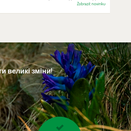
минулого року в остравській зграї жили
Zobrazit novinku
двоє птахів із засновницького стада.
Самець загинув наприкінці січня
минулого року, а найстаріша самиця —
3 січня 2026 року.
и великі зміни!