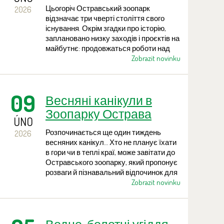
заснування у Зоопарку
Цьогоріч Остравський зоопарк
2026
Острава
відзначає три чверті століття свого
існування. Окрім згадки про історію,
заплановано низку заходів і проєктів на
майбутнє: продовжаться роботи над
масштабним комплексом для пінгвінів,
Zobrazit novinku
навесні запрацює другий вхід до
зоопарку, а наприкінці літа відкриється
Amphibiarium — спеціалізований
09
Весняні канікули в
павільйон для земноводних. Тема
амфібій та інших болотних видів
Зоопарку Острава
проходитиме червоною ниткою
ÚNO
протягом усього року в межах нової
Розпочинається ще один тиждень
2026
природоохоронної кампанії Wetlands for
весняних канікул… Хто не планує їхати
Life.
в гори чи в теплі краї, може завітати до
Остравського зоопарку, який пропонує
розваги й пізнавальний відпочинок для
дітей і дорослих. У тропічних
Zobrazit novinku
павільйонах відвідувачі зможуть
відчути атмосферу екзотичних регіонів.
У будні дні всі охочі можуть відвідати
навчальний центр, а також додатково