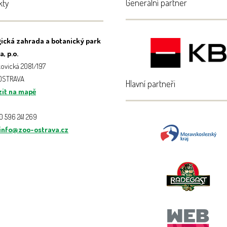
Generální partner
kty
ická zahrada a botanický park
, p.o.
ovická 2081/197
 OSTRAVA
Hlavní partneři
it na mapě
20 596 241 269
info@zoo-ostrava.cz