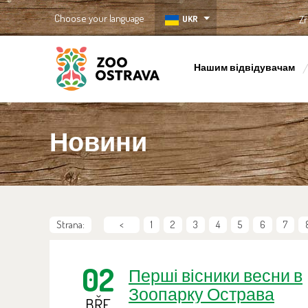
Choose your language
UKR
Zř
Нашим відвідувачам
ZOO Ostrava
Новини
Strana:
<
1
2
3
4
5
6
7
02
Перші вісники весни в
Зоопарку Острава
BŘE