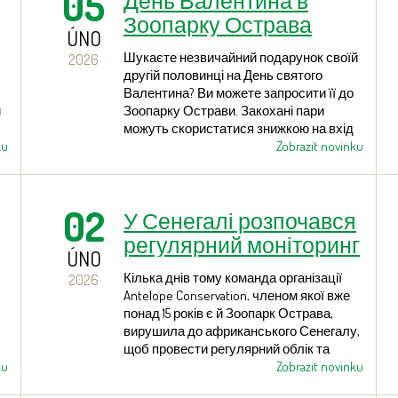
05
День Валентина в
павільйоні «Папуа».
Зоопарку Острава
ÚNO
Шукаєте незвичайний подарунок своїй
2026
другій половинці на День святого
Валентина? Ви можете запросити її до
и
Зоопарку Острави. Закохані пари
можуть скористатися знижкою на вхід
ku
до зоопарку та взяти участь у
Zobrazit novinku
.
спеціальній екскурсії.
02
У Сенегалі розпочався
х.
регулярний моніторинг
ÚNO
антилопи Дербі
Кілька днів тому команда організації
2026
Antelope Conservation, членом якої вже
понад 15 років є й Зоопарк Острава,
вирушила до африканського Сенегалу,
щоб провести регулярний облік та
ku
контроль окремих особин і стад
Zobrazit novinku
антилопи Дербі. Перші повідомлення