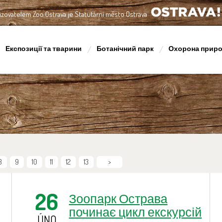
izovatelem Zoo Ostrava je Statutární město Ostrava
OSTRAVA!!!
Експозиції та тварини
Ботанічний парк
Охорона прир
8
9
10
11
12
13
>
26
Зоопарк Острава
починає цикл екскурсій
ÚNO