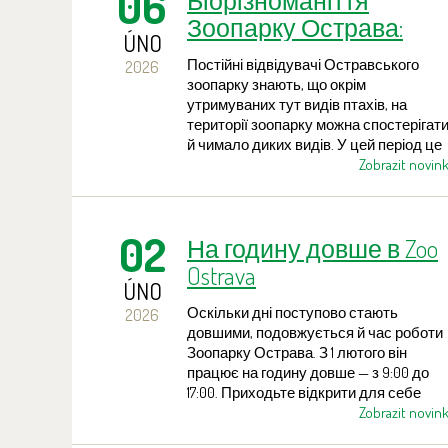
06
Біорізноманіття
припинено.
Зоопарку Острава:
ÚNO
Рідкісний пернатий
Постійні відвідувачі Остравського
2026
гість
зоопарку знають, що окрім
утримуваних тут видів птахів, на
території зоопарку можна спостерігат
й чимало диких видів. У цей період це
передусім дрібні співочі птахи біля
Zobrazit novin
годівниць, а також дятли, крижні та інші
Час від часу серед них з’являються і
рідкісніші гості. У минулому це були,
02
На годину довше в Zoo
наприклад, гагара чорношия та омелю
Минулого тижня працівники зоопарку
Ostrava
зафіксували біля одного зі ставків
ÚNO
пастушка водяного.
Оскільки дні поступово стають
2026
довшими, подовжується й час роботи
Зоопарку Острава. З 1 лютого він
працює на годину довше — з 9:00 до
17:00. Приходьте відкрити для себе
чарівність зимового зоопарку! Під час
Zobrazit novin
весняних канікул ви також зможете