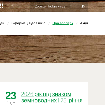
оди
Інформація для шкіл
Про зоопарк
Акції
23
2026 рік під знаком
земноводних і 75-річчя
ÚNO