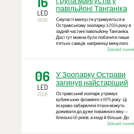
16
Група мангустів у
павільйоні Танганіка
LED
збільшилася
Смугасті мангусти утримуються в
2026
Остравському зоопарку з 2024 року в
задній частині павільйону Танганіка.
Досі тут можна було побачити лише
п’ятьох самців, наприкінці минулого
року до них приєдналися самки. Їхнє
Zobrazit novin
знайомство пройшло без ускладнень, 
доглядачі сподіваються на швидке
потомство. Приміщення, в яких
06
У Зоопарку Острави
мешкають ці хижаки, мають
надзвичайно великі розміри і в
загинув найстаріший
майбутньому можуть вмістити до 40
LED
фламінго — самиця
особин.
Остравський зоопарк утримує
2026
віком щонайменше 50
кубинських фламінго з 1979 року. Ці
років
яскраво забарвлені птахи можуть
доживати до дуже поважного віку —
близько 50 років, а іноді й більше. До
минулого року в остравській зграї жил
Zobrazit novin
двоє птахів із засновницького стада.