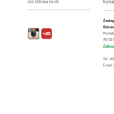
Zoo Ostrava na síti
Konta
Zoolog
Ostrava
Michálk
710 00
Zobraz
Tel: +4
E-mail: