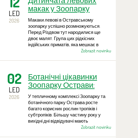
12
Дитинчата левових
реконструкції, прем’єра
макак у Зоопарку
документального серіалу виробництва
LED
Острава
зоопарку, сотні освітніх програм. Це
Макаки левові в Остравському
2026
лише частина важливих подій і заходів,
зоопарку успішно розмножуються.
які відбулися в Остравському зоопарку
Перед Різдвом тут народилися ще
протягом минулого року.
двоє малят. Група цих рідкісних
індійських приматів, яка мешкає в
експозиційно-племінному комплексі
Zobrazit novinku
Wanderu, наразі налічує 21 особину і є
однією з найбільших груп, утримуваних
у неволі.
02
Ботанічні цікавинки
Зоопарку Острави:
LED
морська бавовна
У тепличному комплексі Зоопарку та
2026
ботанічного парку Острава росте
багато корисних рослин тропіків і
субтропіків. Більшу частину року у
вихідні дні відвідувачі мають
можливість оглянути теплиці в
Zobrazit novinku
супроводі працівника зоопарку. На