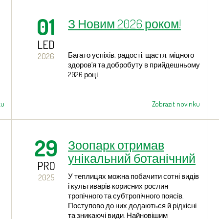
01
З Новим 2026 роком!
LED
Багато успіхів, радості, щастя, міцного
2026
здоров’я та добробуту в прийдешньому
2026 році
ku
Zobrazit novinku
29
Зоопарк отримав
унікальний ботанічний
PRO
скарб: рідкісне
У теплицях можна побачити сотні видів
2025
мініатюрне латаття
і культиварів корисних рослин
тропічного та субтропічного поясів.
Поступово до них додаються й рідкісні
та зникаючі види. Найновішим