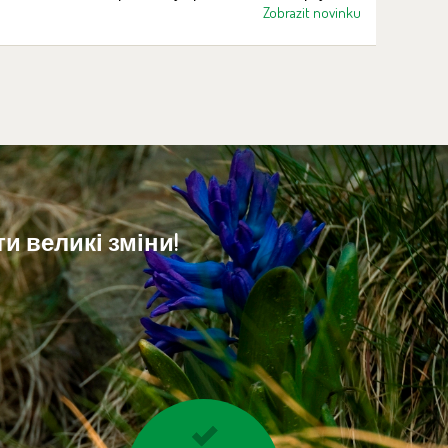
Годонін. Наразі група налічує 12 членів:
Zobrazit novinku
двоє дорослих самців, шість дорослих
самок і чотири дитинчати різного віку
(троє самців і одна самка).
и великі зміни!