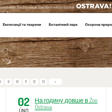
izovatelem Zoo Ostrava je Statutární město Ostrava
OSTRAVA!!!
Експозиції та тварини
Ботанічний парк
Охорона прир
8
9
10
11
12
13
>
02
На годину довше в Zoo
Ostrava
ÚNO