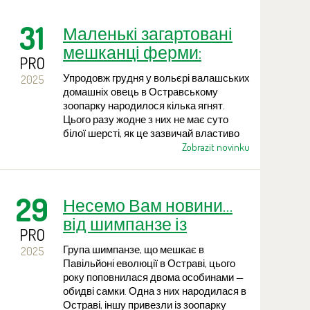
площі майже 1000 квадратних метрів
можна побачити сотні видів і
31
Маленькі загартовані
культиварів із різних куточків світу.
Серед них є, зокрема, й бавовник
мешканці ферми:
барбадоський.
PRO
п’ятеро ягнят у
Упродовж грудня у вольєрі валашських
2025
валашських овець
домашніх овець в Остравському
зоопарку народилося кілька ягнят.
Цього разу жодне з них не має суто
білої шерсті, як це зазвичай властиво
цій породі, — у всіх переважає темніше
Zobrazit novinku
забарвлення.
29
Несемо Вам новини…
від шимпанзе із
PRO
Зоопарку Острава
Група шимпанзе, що мешкає в
2025
Павільйоні еволюції в Остраві, цього
року поповнилася двома особинами —
обидві самки. Одна з них народилася в
Остраві, іншу привезли із зоопарку