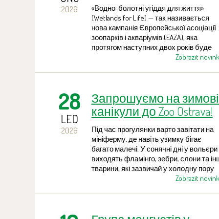
природоохоронна
«Водно-болотні угіддя для життя»
2026
кампанія європейськи
(Wetlands for Life) — так називається
зоопарків
нова кампанія Європейської асоціації
зоопарків і акваріумів (EAZA), яка
протягом наступних двох років буде
присвячена загрозам і охороні одних із
Zobrazit novin
найцінніших екосистем Землі — водно
болотних угідь. До кампанії долучили
зоопарки Чехії та Словаччини, зокрем
28
Запрошуємо на зимові
й Zoo Ostrava. Протягом року
відбуватимуться різноманітні
канікули до Zoo Ostrava!
тематичні заходи та освітні акції для
LED
шкіл і широкої громадськості.
Під час прогулянки варто завітати на
2026
мініферму, де навіть узимку бігає
багато малечі. У сонячні дні у вольєри
виходять фламінго, зебри, слони та ін
тварини, які зазвичай у холодну пору
перебувають у павільйонах. Діти ж
Zobrazit novin
можуть досхочу повеселитися на
численних дитячих майданчиках та
мотузкових атракціонах.