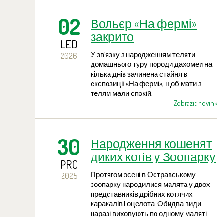
Самець загинув наприкінці січня
минулого року, а найстаріша самиця —
02
Вольєр «На фермі»
3 січня 2026 року.
закрито
LED
У зв’язку з народженням теляти
2026
домашнього туру породи дахомей на
кілька днів зачинена стайня в
експозиції «На фермі», щоб мати з
телям мали спокій.
Zobrazit novin
30
Народження кошенят
диких котів у Зоопарку
PRO
Острава
Протягом осені в Остравському
2025
зоопарку народилися малята у двох
представників дрібних котячих —
каракалів і оцелота. Обидва види
наразі виховують по одному маляті.