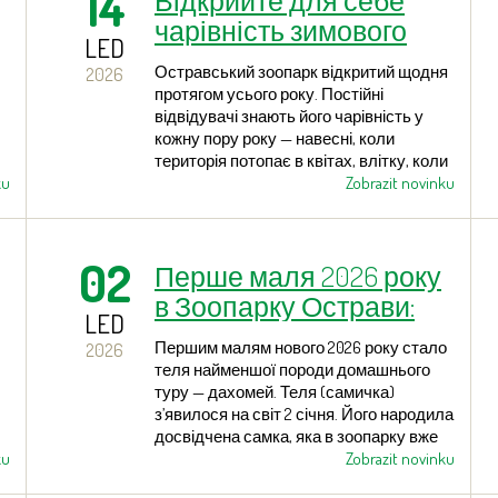
14
Відкрийте для себе
чарівність зимового
LED
зоопарку
Остравський зоопарк відкритий щодня
2026
протягом усього року. Постійні
відвідувачі знають його чарівність у
кожну пору року — навесні, коли
територія потопає в квітах, влітку, коли
ku
можна скористатися природною
Zobrazit novinku
і
«кліматизацією» завдяки розлогим
деревам, восени, коли парк сяє
барвами осені. Але й узимку зоопарк
02
Перше маля 2026 року
має свою особливу магію, особливо
коли вкритий снігом. Тоді відвідувачі
в Зоопарку Острави:
можуть насолодитися незвичною
LED
найменше телятко
картиною — у засніжених вольєрах
Першим малям нового 2026 року стало
2026
можна побачити не лише тварин
теля найменшої породи домашнього
помірного клімату, а й тропічні та
туру — дахомей. Теля (самичка)
субтропічні види, такі як леви,
з’явилося на світ 2 січня. Його народила
леопарди, зебри, антилопи, деякі види
досвідчена самка, яка в зоопарку вже
приматів, слони чи папуги.
и
ku
виростила 12 нащадків.
Zobrazit novinku