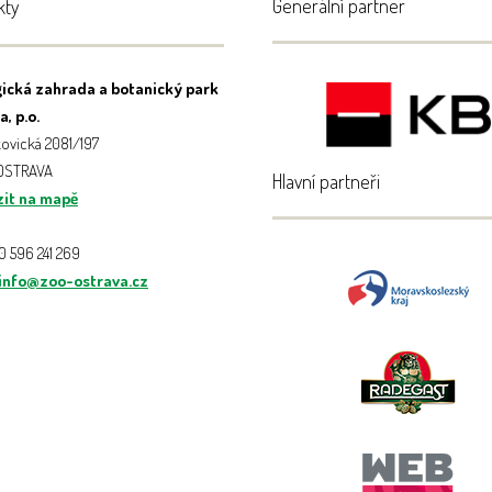
Generální partner
kty
ická zahrada a botanický park
, p.o.
ovická 2081/197
 OSTRAVA
Hlavní partneři
it na mapě
20 596 241 269
info@zoo-ostrava.cz