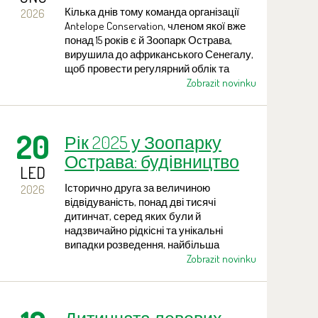
антилопи Дербі
Кілька днів тому команда організації
2026
Antelope Conservation, членом якої вже
понад 15 років є й Зоопарк Острава,
вирушила до африканського Сенегалу,
щоб провести регулярний облік та
контроль окремих особин і стад
Zobrazit novinku
антилопи Дербі. Перші повідомлення
про кількість новонароджених малят
цієї антилопи є дуже позитивними.
20
Рік 2025 у Зоопарку
Острава: будівництво
LED
нових експозицій та
Історично друга за величиною
2026
рекордна кількість
відвідуваність, понад дві тисячі
тварин, повернутих у
дитинчат, серед яких були й
надзвичайно рідкісні та унікальні
природу
випадки розведення, найбільша
кількість тварин, переданих для
Zobrazit novinku
репатріаційних проєктів (49), нові види
тварин і рослин, початок будівництва
двох нових експозиційно-племінних
комплексів, численні ремонти та