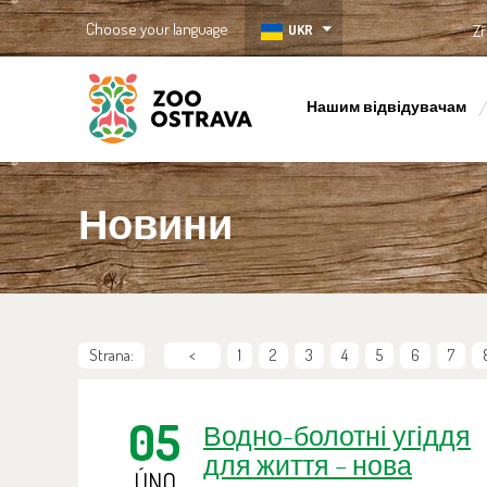
Choose your language
UKR
Zř
Нашим відвідувачам
ZOO Ostrava
Новини
Strana:
<
1
2
3
4
5
6
7
05
Водно-болотні угіддя
для життя – нова
ÚNO