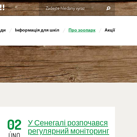
оди
Інформація для шкіл
Про зоопарк
Акції
02
У Сенегалі розпочався
регулярний моніторинг
ÚNO