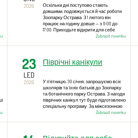
Оскільки дні поступово стають
2026
х
довшими, подовжується й час роботи
Зоопарку Острава. З 1 лютого він
працює на годину довше — з 9:00 до
17:00. Приходьте відкрити для себе
ku
чарівність зимового зоопарку! Під час
Zobrazit novinku
-
весняних канікул ви також зможете
ся
відвідати навчальний центр із багатою
а
колекцією опудал та природничих
23
Піврічні канікули
експонатів, який буде тимчасово
відкритий для відвідувачів.
LED
У п’ятницю, 30 січня, запрошуємо всіх
2026
школярів та їхніх батьків до Зоопарку
та ботанічного парку Острава. З нагоди
ші
піврічних канікул тут буде підготовлено
спеціальну програму. За міжсезонною
ku
зниженою ціною квитка всі зможуть
Zobrazit novinku
поєднати розваги з пізнанням.