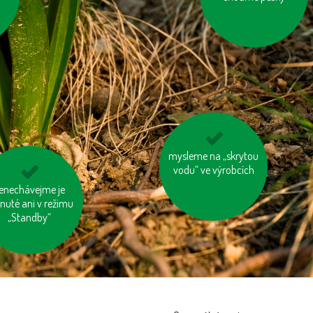
mysleme na „skrytou
kupujte zboží
vodu“ ve výrobcích
vyrobené trvale
udržitelným a
iklý odpad třiďme
enechávejme je
etickým způsobem
nuté ani v režimu
„Standby“