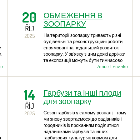
,
наступного року. Проте вже зараз їх
перевезуть до місць майбутнього
20
ОБМЕЖЕННЯ В
випуску.
ЗООПАРКУ
ŘÍJ
На території зоопарку тривають різні
2025
будівельні та реконструкційні роботи,
и
спрямовані на подальший розвиток
а
зоопарку. У зв’язку з цим деякі доріжки
та експозиції можуть бути тимчасово
ku
закриті, а територією пересувається
Zobrazit novinku
в
техніка. Просимо вибачення за можливі
незручності, дякуємо за терпіння та
обережність!
14
Гарбузи та інші плоди
для зоопарку
ŘÍJ
Сезон гарбузів у самому розпалі, і тому
2025
ми знову звертаємося до садівників і
городників із проханням поділитися
надлишками гарбузів та інших
а
гарбузових культур як кормом для