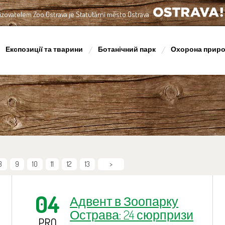
izovatelem Zoo Ostrava je Statutární město Ostrava
OSTRAVA!!!
Експозиції та тварини
Ботанічний парк
Охорона прир
8
9
10
11
12
13
>
04
Адвент в Зоопарку
Острава: 24 сюрпризи
PRO