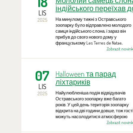
18
Мололий самець слон
індійського переїхав д
LIS
Франції
На минулому тижні з Остравського
2025
зоопарку було відправлено молодого
самця індійського слона, і зараз він
прибув до свого нового дому у
французькому Les Terres de Natae,
недалеко від узбережжя Атлантики.
Zobrazit novin
Транспортування майже тритонного
слона є результатом кількамісячної
підготовки та міжнародної координації
07
Halloween та парад
межах програми EAZA ex situ для
індійських слонів (EEP).
ліхтариків
LIS
Найулюбленіша подія відвідувачів
2025
Остравського зоопарку вже багато
років. У цей день територія зоопарку
відкрита на дві години довше, тож гост
можуть насолодитися атмосферою
зоопарку, освітленого вирізаними
Zobrazit novin
гарбузами та іншими ліхтариками.