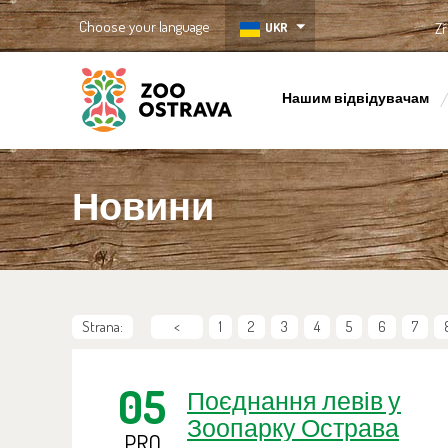
Choose your language
UKR
Zř
Нашим відвідувачам
ZOO Ostrava
Новини
Strana:
<
1
2
3
4
5
6
7
05
Поєднання левів у
Зоопарку Острава
PRO