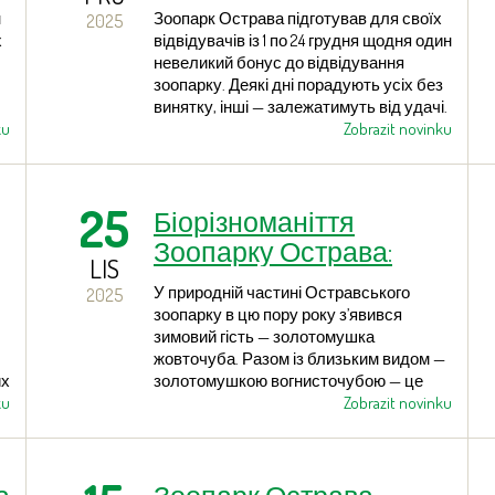
до різдва
н
Зоопарк Острава підготував для своїх
2025
х
відвідувачів із 1 по 24 грудня щодня один
невеликий бонус до відвідування
зоопарку. Деякі дні порадують усіх без
винятку, інші — залежатимуть від удачі.
ku
Zobrazit novinku
.
25
Біорізноманіття
Зоопарку Острава:
LIS
Пташині малюки
У природній частині Остравського
2025
зоопарку в цю пору року з’явився
зимовий гість — золотомушка
жовточуба. Разом із близьким видом —
их
золотомушкою вогнисточубою — це
ku
найменші птахи, які зустрічаються на
Zobrazit novinku
території Чехії. Вони є також
найменшими птахами Європи.