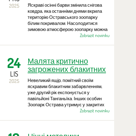
Яскраві осінні барви змінила снігова
2025
ковдра, яка останніми днями вкрила
територію Остравського зоопарку
білим покривалом. Насолодитися
зимовою атмосферою зоопарку можна
щодня, причому в цей період ще й за
Zobrazit novinku
зниженою ціною вхідного квитка.
Відвідувачі можуть побачити більшість
тварин, що тут утримуються, і зараз
24
Малята критично
навіть спостерігати досить нетипову
сцену — у засніжених вольєрах можна
загрожених блакитних
побачити не лише тварин помірного
LIS
геконів у Зоо Острава
поясу, але й види з тропіків та
Невеликий ящір, помітний своїм
2025
субтропіків, як-от зебри, антилопи,
яскравим блакитним забарвленням,
деякі види мавп, слонів чи папуг.
уже другий рік експонується у
павільйоні Танганьїка. Інших особин
Зоопарк Острава утримує у закритих
для відвідувачів приміщеннях, де також
Zobrazit novinku
успішно відбувається розведення
молодняку. У природі цей плазун дуже
рідкісний і зустрічається лише на дуже
невеликій території в Танзанії. Тому