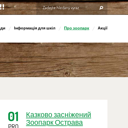
оди
Інформація для шкіл
Про зоопарк
Акції
01
Казково засніжений
Зоопарк Острава
PRO