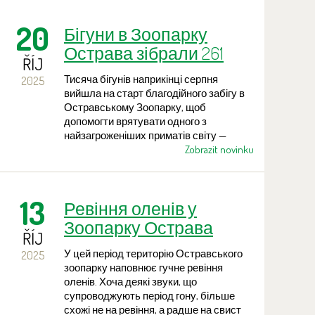
види рослин, плоди яких цікаві не лише
своїм виглядом, але часто мають і
20
Бігуни в Зоопарку
додаткове використання або
символічне значення. Деякі з них є
Острава зібрали 261
також важливим джерелом їжі для
ŘÍJ
тисячу крон на захист
птахів у зимовий період, що
Тисяча бігунів наприкінці серпня
2025
лангурів Делакура
наближається.
вийшла на старт благодійного забігу в
Остравському Зоопарку, щоб
допомогти врятувати одного з
найзагроженіших приматів світу —
лангура Делакура. Завдяки їхній участі
Zobrazit novinku
на його охорону буде передано понад
260 тисяч чеських крон
13
Ревіння оленів у
Зоопарку Острава
ŘÍJ
У цей період територію Остравського
2025
зоопарку наповнює гучне ревіння
оленів. Хоча деякі звуки, що
супроводжують період гону, більше
схожі не на ревіння, а радше на свист