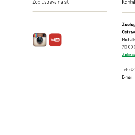
Zoo Ostrava na síti
Konta
Zoolog
Ostrava
Michálk
710 00
Zobraz
Tel: +4
E-mail: