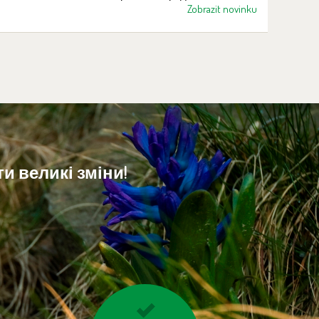
або скрип немащених дверних завіс.
Zobrazit novinku
и великі зміни!