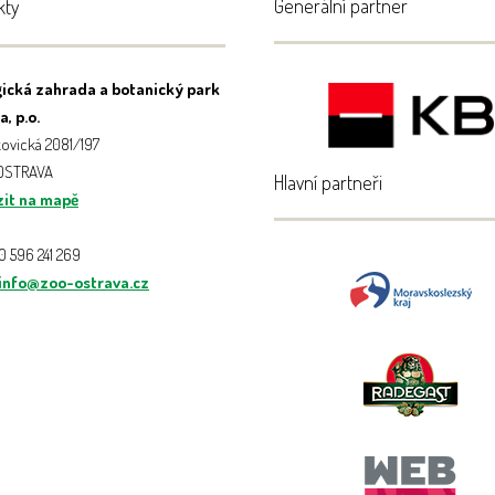
Generální partner
kty
ická zahrada a botanický park
, p.o.
ovická 2081/197
 OSTRAVA
Hlavní partneři
it na mapě
20 596 241 269
info@zoo-ostrava.cz