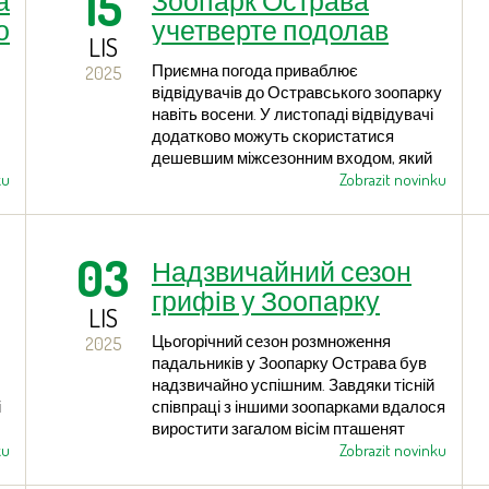
15
а
Зоопарк Острава
о
учетверте подолав
LIS
межу у 600 000
Приємна погода приваблює
2025
відвідувачів!
відвідувачів до Остравського зоопарку
навіть восени. У листопаді відвідувачі
додатково можуть скористатися
дешевшим міжсезонним входом, який
ku
діє до кінця березня наступного року. У
Zobrazit novinku
вівторок Зоопарк привітав цьогорічного
600 000-го відвідувача. Вже четвертий
 в
рік поспіль він перевищує
03
Надзвичайний сезон
шестисоттисячну відвідуваність.
грифів у Зоопарку
LIS
Острава: найбільше
Цьогорічний сезон розмноження
2025
вирощених пташенят і
падальників у Зоопарку Острава був
найбільше особин,
надзвичайно успішним. Завдяки тісній
і
співпраці з іншими зоопарками вдалося
випущених у природу!
виростити загалом вісім пташенят
ku
грифів, половину з яких уже випустили
Zobrazit novinku
на волю, а ще трьох випустять