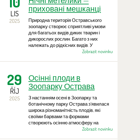
10
Нічні метелики —
резервні розплідники під людською
приховані мешканці
опікою надзвичайно важливі для
LIS
зоопарку Острава
збереження цього виду на майбутнє,
Природна територія Остравського
2025
так само як і природоохоронні заходи в
зоопарку створює сприятливі умови
місцях його природного поширення.
для багатьох видів диких тварин і
дикорослих рослин. Багато з них
належать до рідкісних видів. У
попередні роки тут проводився
Zobrazit novinku
моніторинг бабок і кажанів, який дав
дуже цікаві результати. Упродовж
останніх двох років було проведено ще
29
Осінні плоди в
одне дослідження — цього разу,
присвячене вивченню нічних метеликів.
Зоопарку Острава
ŘÍJ
З настанням осені в Зоопарку та
2025
ботанічному парку Острава з’явилася
широка різноманітність плодів, які
своїми барвами та формами
створюють осінню атмосферу на
території. На головному маршруті та в
Zobrazit novinku
його околицях можна побачити різні