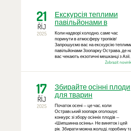
Цього року захід відбудеться в суботу
8 листопада, і відвідувачів чекає
21
Екскурсія теплими
насичена супровідна програма
протягом усього дня.
павільйонами в
ŘÍJ
Зоопарку Острава
Коли надворі холодно, саме час
2025
поринути в атмосферу тропіків!
Запрошуємо вас на екскурсію теплим
павільйонами Зоопарку Острава, де н
вас чекають екзотичні мешканці з Азії,
Африки та Південної Америки — від
Zobrazit novin
барвистих птахів до рідкісних приматі
і загадкових рептилій.
17
Збирайте осінні плоди
для тварин
ŘÍJ
Початок осені — це час, коли
2025
Остравcький зоопарк оголошує
конкурс зі збору осінніх плодів —
«Шипшинна осіннь». Не виняток і цей
рік. Збирати можна жолуді, горобину т