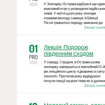
У Зоопарку Острава відбувся ще оди
2025
важливий етап у розведенні індійськи
левів. У квітні цього року зоопарк
отримав молоду самицю зі Швеції.
Після тривалого періоду звикання до
нового середовища доглядачі
Zobrazit novin
перейшли до наступного кроку —
поєднання самиці з племінним самцем
01
Лекція: Подорож
південним сходом
PRO
Австралії
У середу, 3 грудня, в Остравському
2025
зоопарку завершиться ювілейний 20-й
рік лекційного циклу «Цікавинкі зі світу
зоології». Протягом року відвідувачі
почули лекції на різні теми як із далек
екзотичних куточків Землі, так і з
Zobrazit novin
природи Чехії. Остання лекція цього
року, яка винятково відбудеться у
навчальному центрі.