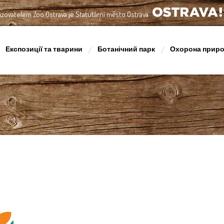
izovatelem Zoo Ostrava je Statutární město Ostrava
OSTRAVA!!!
Експозиції та тварини
Ботанічний парк
Охорона прир