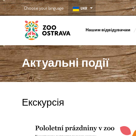
Choose your language
UKR
Zř
Нашим відвідувачам
ZOO Ostrava
Актуальні події
Екскурсія