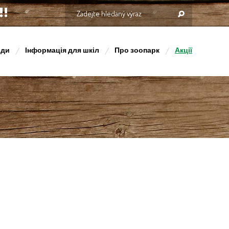
оди
Інформація для шкіл
Про зоопарк
Акції