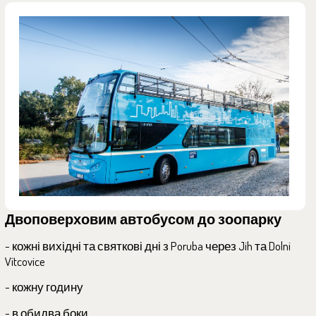
Двоповерховим автобусом до зоопарку
- кожні вихідні та святкові дні з Poruba через Jih та Dolni
Vítcovice
- кожну годину
- в обидва боки