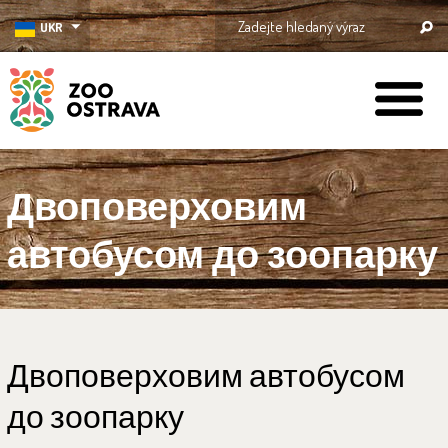
UKR
ZOO Ostrava
Двоповерховим
автобусом до зоопарку
Двоповерховим автобусом
до зоопарку