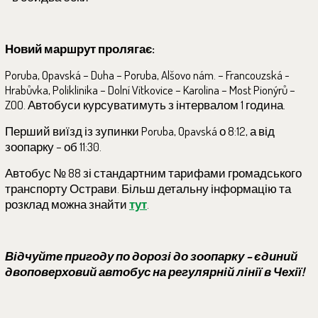
Новий маршрут пролягає:
Poruba, Opavská – Duha – Poruba, Alšovo nám. – Francouzská -
Hrabůvka, Poliklinika – Dolní Vítkovice – Karolina – Most Pionýrů –
ZOO. Автобуси курсуватимуть з інтервалом 1 година.
Перший виїзд із зупинки Poruba, Opavská о 8:12, а від
зоопарку – об 11:30.
Автобус № 88 зі стандартним тарифами громадського
транспорту Острави. Більш детальну інформацію та
розклад можна знайти
тут
.
Відчуйте пригоду по дорозі до зоопарку – єдиний
двоповерховий автобус на регулярній лінії в Чехії!