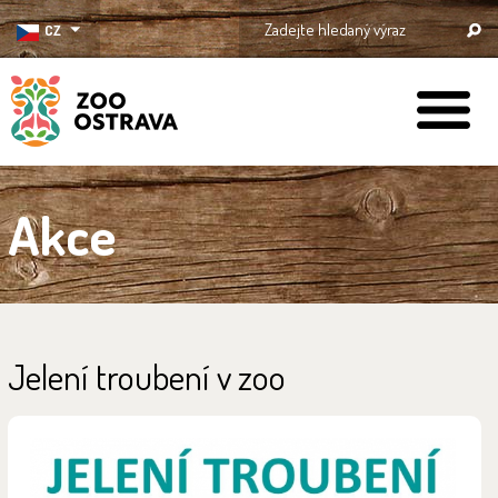
CZ
ZOO Ostrava
Akce
Jelení troubení v zoo