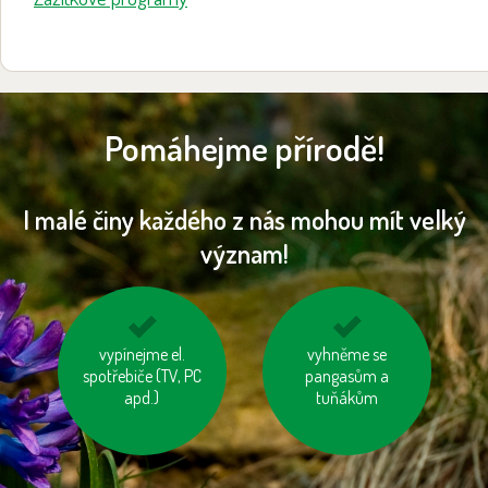
Pomáhejme přírodě!
I malé činy každého z nás mohou mít velký
význam!
nesviťme zbytečně
vypínejme el.
šetřeme energií
vyhněme se
spotřebiče (TV, PC
pangasům a
apd.)
tuňákům