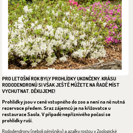
PRO LETOŠNÍ ROK BYLY PROHLÍDKY UKONČENY. KRÁSU
RODODENDRONŮ SI VŠAK JEŠTĚ MŮŽETE NA ŘADĚ MÍST
VYCHUTNAT. DĚKUJEME!
Prohlídky jsou v ceně vstupného do zoo a není na ně nutná
rezervace předem. Sraz zájemců je na křižovatce u
restaurace Saola. V případě nepříznivého počasí se
prohlídky ruší.
Rododendrony (neboli pěnišníky) a azalky rostou v Zoologické