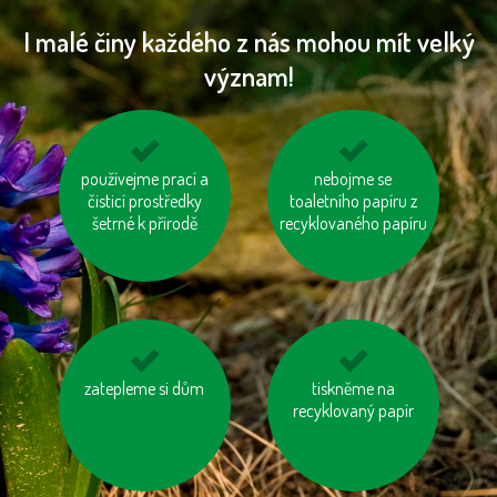
I malé činy každého z nás mohou mít velký
význam!
používejme prací a
vyhněme se
vypínejme el.
nebojme se
čisticí prostředky
výrobkům ve
toaletního papíru z
spotřebiče (TV, PC
zbytečných obalech
šetrné k přírodě
recyklovaného papíru
apd.)
zatepleme si dům
odevzdávejme
zastavujme vodu při
tiskněme na
vysloužilé
čištění zubů a holení
recyklovaný papír
elektrospotřebiče do
kontejnerů