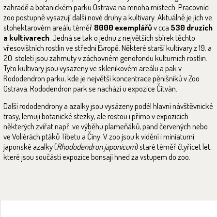
zahradě a botanickém parku Ostrava na mnoha místech. Pracovníci
zoo postupně vysazují další nové druhy a kultivary. Aktuálně je jich ve
stohektarovém areálu téměř
8000 exemplářů
v cca
530 druzích
a kultivarech
. Jedná se tak o jednu z největších sbírek těchto
vřesovištních rostlin ve střední Evropě. Některé starší kultivary z 19. a
20. století jsou zahrnuty v záchovném genofondu kulturních rostlin.
Tyto kultivary jsou vysazeny ve skleníkovém areálu a pak v
Rododendron parku, kde je největší koncentrace pěnišníků v Zoo
Ostrava. Rododendron park se nachází u expozice Čitván.
Další rododendrony a azalky jsou vysázeny podél hlavní návštěvnické
trasy, lemují botanické stezky, ale rostou i přímo v expozicích
některých zvířat např. ve výběhu plameňáků, pand červených nebo
ve Voliérách ptáků Tibetu a Číny. V zoo jsou k vidění i miniaturní
japonské azalky (
Rhododendron japonicum
) staré téměř čtyřicet let,
které jsou součástí expozice bonsají hned za vstupem do zoo.