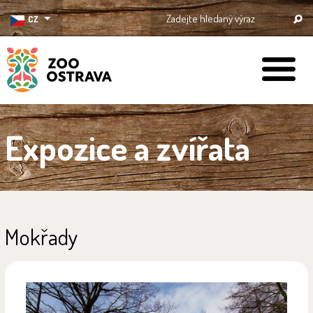
CZ
ZOO Ostrava
Expozice a zvířata
Mokřady