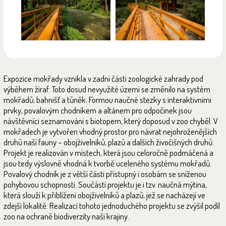
Expozice mokřady vznikla v zadní části zoologické zahrady pod
výběhem žiraf. Toto dosud nevyužité území se změnilo na systém
mokřadů, bahnišť a tůněk. Formou naučné stezky s interaktivními
prvky, povalovým chodníkem a altánem pro odpočinek jsou
návštěvníci seznamováni s biotopem, který doposud v zoo chyběl. V
mokřadech je vytvořen vhodný prostor pro návrat nejohroženějších
druhů naší fauny – obojživelníků, plazů a dalších živočišných druhů.
Projekt je realizován v místech, která jsou celoročně podmáčená a
jsou tedy výslovně vhodná k tvorbě uceleného systému mokřadů.
Povalový chodník je z větší části přístupný i osobám se sníženou
pohybovou schopností. Součástí projektu je i tzv. naučná mýtina,
která slouží k přiblížení obojživelníků a plazů, jež se nacházejí ve
zdejší lokalitě. Realizací tohoto jednoduchého projektu se zvýšil podíl
zoo na ochraně biodiverzity naší krajiny.