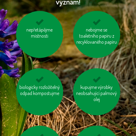
význam!
šetřeme energií
nepřetápějme
používejme dobíjecí
nebojme se
místnosti
toaletního papíru z
baterie
recyklovaného papíru
biologicky rozložitelný
zatepleme si dům
kupujme výrobky
šetřeme vodou
odpad kompostujme
neobsahující palmový
olej