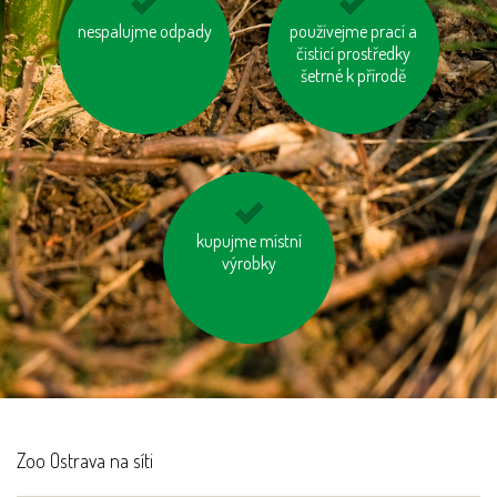
nespalujme odpady
nevytvářejme
vzniklý odpad třiďme
používejme prací a
zbytečný odpad
čisticí prostředky
šetrné k přírodě
kupujme místní
vyhněme se
výrobkům ve
výrobky
zbytečných obalech
Zoo Ostrava na síti