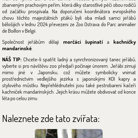
zbarveným prachovým peřím, která díky starostlivé péči obou rodičů
od začátku prospívala. Na doporučení koordinátora evropského
chovu těchto majestátních ptáků byli oba mladí samci jeřábů
bělošíjích v lednu 2024 převezeni ze Zoo Ostrava do Parc animalier
de Boillon v Belgii.
Společnost jeřábům dělají
morčáci šupinatí
a
kachničky
mandarinské
.
NÁŠ TIP:
Chcete-li spatřit ladný a synrchronizovaný tanec jeřábů,
vyberte si pro návštěvu zoo předjaří počínaje únorem. Jeřábi zimují
mimo jiné v Japonsku, což můžete symbolicky vnímat
prostřednictvím vedlejšího jezírka s japonskými KOI kapry a
stylového můstku.
Nepřehlédnutelní jsou také pestrobarení kačeři
kachniček mandarínských. Jejich krásu můžete obdivovat od konce
léta po celou zimu.
Naleznete zde tato zvířata: