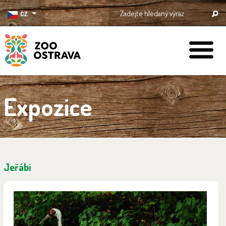
CZ
ZOO Ostrava
Expozice
Jeřábi