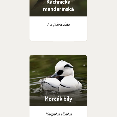
Kachnička
mandarinská
Aix galericulata
Morčák bílý
Mergellus albellus