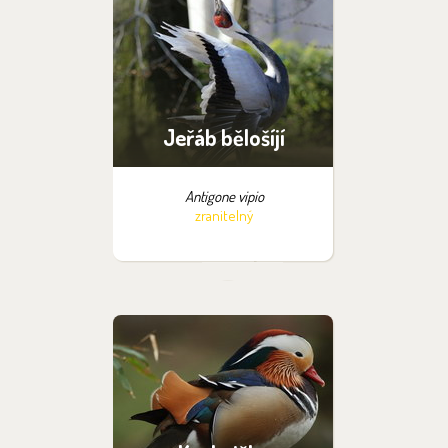
Jeřáb bělošíjí
Antigone vipio
zranitelný