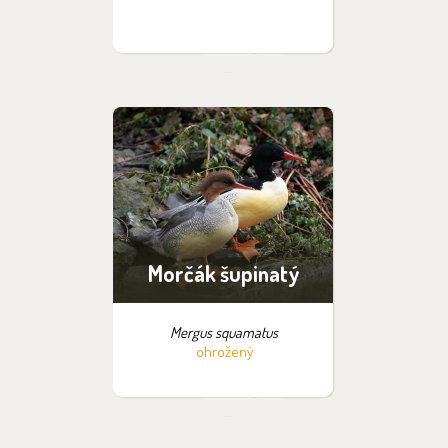
Morčák šupinatý
Mergus squamatus
ohrožený