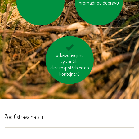
recyklovaných
hromadnou dopravu
pangasům a
materiálů
tuňákům
biologicky rozložitelný
odevzdávejme
odpad kompostujme
vysloužilé
elektrospotřebiče do
kontejnerů
Zoo Ostrava na síti