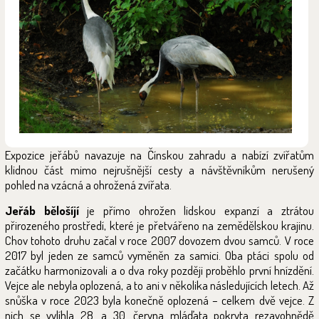
Expozice jeřábů navazuje na Čínskou zahradu a nabízí zvířatům
klidnou část mimo nejrušnější cesty a návštěvníkům nerušený
pohled na vzácná a ohrožená zvířata.
Jeřáb bělošíjí
je přímo ohrožen lidskou expanzí a ztrátou
přirozeného prostředí, které je přetvářeno na zemědělskou krajinu.
Chov tohoto druhu začal v roce 2007 dovozem dvou samců. V roce
2017 byl jeden ze samců vyměněn za samici. Oba ptáci spolu od
začátku harmonizovali a o dva roky později proběhlo první hnízdění.
Vejce ale nebyla oplozená, a to ani v několika následujících letech. Až
snůška v roce 2023 byla konečně oplozená – celkem dvě vejce. Z
nich se vylíhla 28. a 30. června mláďata pokryta rezavohnědě