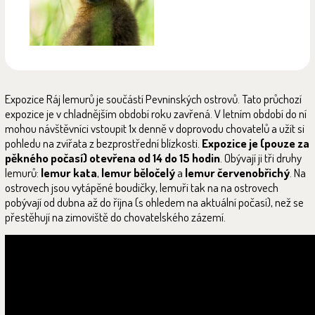
Expozice Ráj lemurů je součástí Pevninských ostrovů. Tato průchozí
expozice je v chladnějším období roku zavřená. V letním období do ní
mohou návštěvníci vstoupit 1x denně v doprovodu chovatelů a užít si
pohledu na zvířata z bezprostřední blízkosti.
Expozice je
(pouze za
pěkného počasí)
otevřena od 14 do 15 hodin
. Obývají ji tři druhy
lemurů:
lemur kata
,
lemur běločelý
a
lemur červenobřichý
. Na
ostrovech jsou vytápěné boudičky, lemuři tak na na ostrovech
pobývají od dubna až do října (s ohledem na aktuální počasí), než se
přestěhují na zimoviště do chovatelského zázemí.