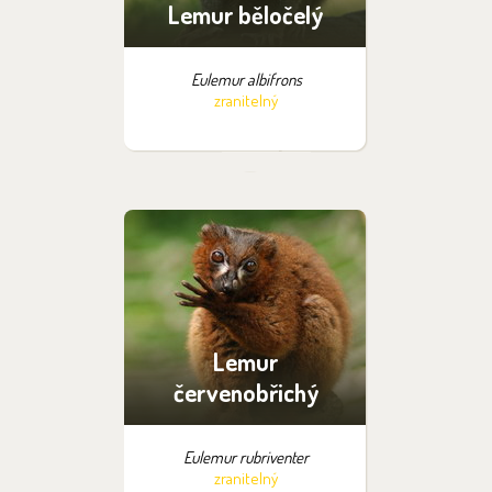
Lemur běločelý
Eulemur albifrons
zranitelný
Lemur
červenobřichý
Eulemur rubriventer
zranitelný