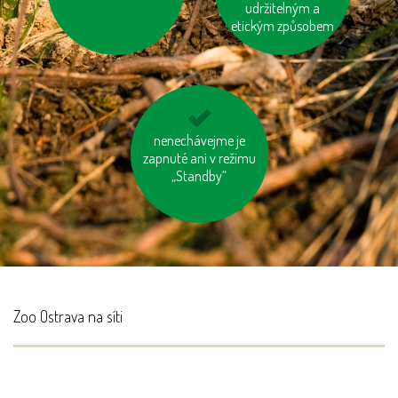
udržitelným a
etickým způsobem
nenechávejme je
nepřetápějme
zapnuté ani v režimu
místnosti
„Standby“
Zoo Ostrava na síti