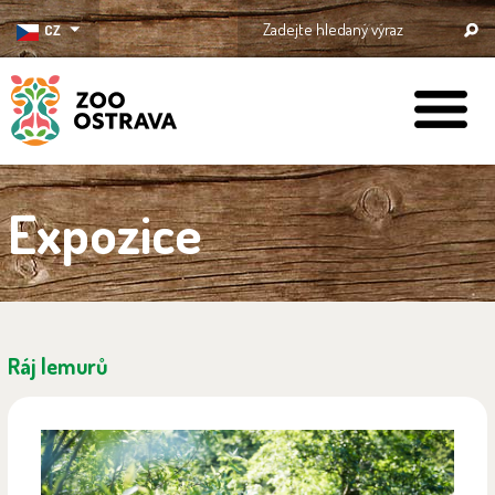
CZ
ZOO Ostrava
Expozice
Ráj lemurů