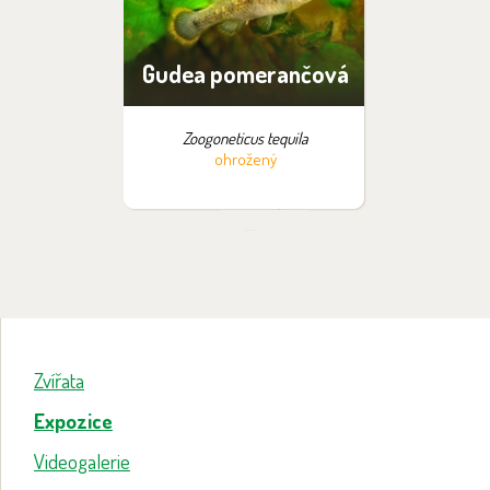
Gudea pomerančová
Zoogoneticus tequila
ohrožený
Zvířata
Expozice
Videogalerie