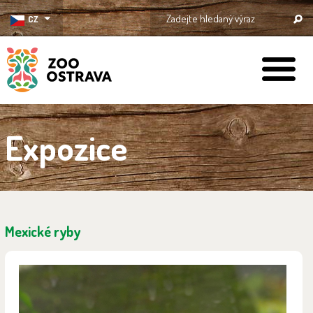
CZ
ZOO Ostrava
Expozice
Mexické ryby