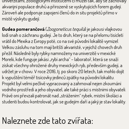
univerzitami, zoologickými institucemi či muzei tak, aby se zachovaly
akvarijní populace druhů a přirozeně se vyskytujících forem gudejí.
Zároveň ale podporuje zapojení členů do in situ projektů přímo v
místě výskytu gudejí.
Gudea pomerančová
(
Zoogoneticus tequila
) je jakousi vlajkovou
lodí snah o záchranu gudejí. Je to druh, který se na přelomu tisícletí
vrátil do Mexika z Evropy poté, co na své původní lokalitě vymizel.
Velkou zásluhu na tom mají britští akvaristé, v jejichž chovech druh
přežil. Následně byly rybky namnoženy na univerzitě v mexické
Morelii, kde funguje jakási „rybí archa“ – laboratoř, která se snaží
získat všechny ohrožené druhy mexických ryb, především gudejí, a
udržet je v chovu. V roce 2016, tj. po skoro 20 letech, tak mohlo dojít
k vypuštění téměř tisícovky jedinců zpátky na původní lokalitu.
Projekt byl velmi pečlivě vypracovaný a zahrnoval nejen zkoumání
vodního prostředí a jeho obyvatel, ale také práci s místními obyvateli.
Právě oni převzali patronát nad „strážením“ rybek, místní školáci a
studenti budou kontrolovat, jak se gudejím daří a jaký je stav lokality.
Naleznete zde tato zvířata: