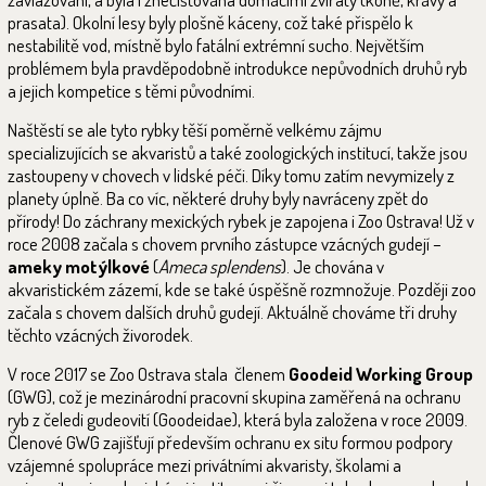
prasata). Okolní lesy byly plošně káceny, což také přispělo k
nestabilitě vod, místně bylo fatální extrémní sucho. Největším
problémem byla pravděpodobně introdukce nepůvodních druhů ryb
a jejich kompetice s těmi původními.
Naštěstí se ale tyto rybky těší poměrně velkému zájmu
specializujících se akvaristů a také zoologických institucí, takže jsou
zastoupeny v chovech v lidské péči. Díky tomu zatím nevymizely z
planety úplně. Ba co víc, některé druhy byly navráceny zpět do
přírody! Do záchrany mexických rybek je zapojena i Zoo Ostrava! Už v
roce 2008 začala s chovem prvního zástupce vzácných gudejí –
ameky motýlkové
(
Ameca splendens
). Je chována v
akvaristickém zázemí, kde se také úspěšně rozmnožuje. Později zoo
začala s chovem dalších druhů gudejí. Aktuálně chováme tři druhy
těchto vzácných živorodek.
V roce 2017 se Zoo Ostrava stala členem
Goodeid Working Group
(GWG), což je mezinárodní pracovní skupina zaměřená na ochranu
ryb z čeledi gudeovití (Goodeidae), která byla založena v roce 2009.
Členové GWG zajišťují především ochranu ex situ formou podpory
vzájemné spolupráce mezi privátními akvaristy, školami a