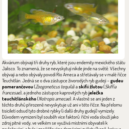
Akvárium obývají tři druhy ryb, které jsou endemity mexického státu
Jalisco. To znamená, že se nevyskytují nikde jinde na světě. Všechny
obývají a nebo obývaly povodí Río Ameca a střetávaly se v malé říčce
Teuchitlán. Jedná se o dva zástupce živorodých ryb gudejí –
gudeu
pomerančovou
(
Zoogoneticus tequila
) a
skifii žlutou
(
Skiffia
francesae
), a jednoho zástupce kaprovitých ryb
jelečka
teuchitlánského
(
Notropis amecae
). A vlastně se ani jeden z
těchto druhů přirozeně nevyskytuje už ani v této říčce. Na přelomu
tisíciletí odsud tyto drobné rybky (i další druhy gudejí) vymizely.
Důvodem vymizení byl souběh více faktorů: říční voda slouží jako
zdroj pitné vody, ve velkém se využívá místními obyvateli k
zavlažování, a byla i znečišťována domácími zvířaty (koně, krávy a