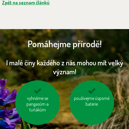
Zpět na seznam článků
Pomáhejme přírodě!
I malé činy každého z nás mohou mít velký
význam!
nosme vlastní tašku
vyhněme se
používejme úsporné
používejme prací a
pangasům a
na nákup
čisticí prostředky
baterie
tuňákům
šetrné k přírodě