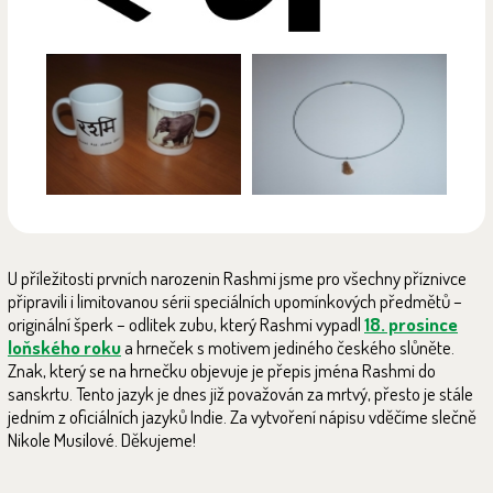
U příležitosti prvních narozenin Rashmi jsme pro všechny příznivce
připravili i limitovanou sérii speciálních upomínkových předmětů –
originální šperk – odlitek zubu, který Rashmi vypadl
18. prosince
loňského roku
a hrneček s motivem jediného českého slůněte.
Znak, který se na hrnečku objevuje je přepis jména Rashmi do
sanskrtu. Tento jazyk je dnes již považován za mrtvý, přesto je stále
jedním z oficiálních jazyků Indie. Za vytvoření nápisu vděčíme slečně
Nikole Musilové. Děkujeme!