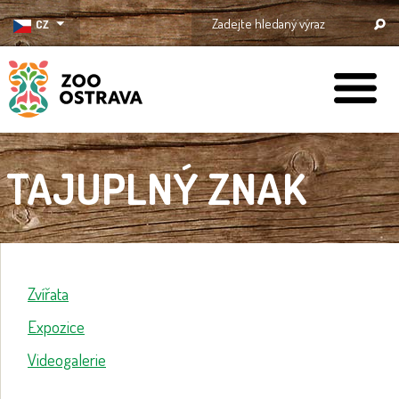
CZ
ZOO Ostrava
TAJUPLNÝ ZNAK
Zvířata
Expozice
Videogalerie