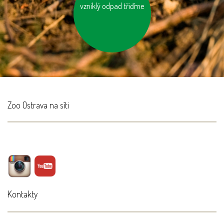
vzniklý odpad třiďme
nenechávejme je
zapnuté ani v režimu
„Standby“
Zoo Ostrava na síti
Kontakty