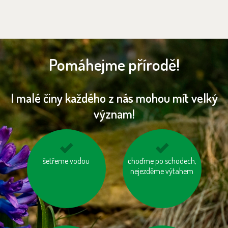
Pomáhejme přírodě!
I malé činy každého z nás mohou mít velký
význam!
jezme naše ryby
šetřeme vodou
choďme po schodech,
na krátké vzdálenosti
nejezděme výtahem
choďme pěšky