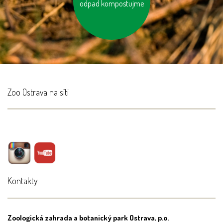
odpad kompostujme
zeleninu a ovoce
vypěstované v našem
kraji
Zoo Ostrava na síti
Kontakty
Zoologická zahrada a botanický park Ostrava, p.o.