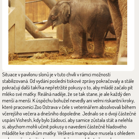
Situace v pavilonu slonů je v tuto chvíli v rámci možností
stabilizovaná. Od vydání poslední tiskové zprávy pokračovaly a stále
pokračují další takřka nepřetržité pokusy o to, aby mládě začalo pít
mléko své matky. Reálná naděje, že se tak stane, je ale každý den
menší a menší. K úspěchu bohužel nevedly ani velmi riskantní kroky,
které pracovníci Zoo Ostrava v čele s veterinářem absolvovali během
včerejšího večera a dnešního dopoledne. Jednalo se o dvojí částečné
uspání Vishesh, kdy bylo žádoucí, aby samice zůstala stát a nelehla
si, abychom mohli učinit pokusy o navedení částečně hladového
mláděte ke strukům matky. Veškerá manipulace musela s ohledem