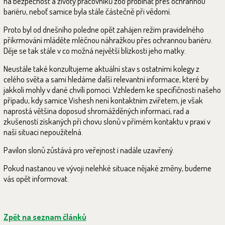
na bezpečnost a životy pracovníků zoo probíhat přes ochrannou
bariéru, neboť samice byla stále částečně při vědomí.
Proto byl od dnešního poledne opět zahájen režim pravidelného
přikrmování mláděte mléčnou náhražkou přes ochrannou bariéru.
Děje se tak stále v co možná největší blízkosti jeho matky.
Neustále také konzultujeme aktuální stav s ostatními kolegy z
celého světa a sami hledáme další relevantní informace, které by
jakkoli mohly v dané chvíli pomoci. Vzhledem ke specifičnosti našeho
případu, kdy samice Vishesh není kontaktním zvířetem, je však
naprostá většina doposud shromážděných informací, rad a
zkušeností získaných při chovu slonů v přímém kontaktu v praxi v
naší situaci nepoužitelná.
Pavilon slonů zůstává pro veřejnost i nadále uzavřený.
Pokud nastanou ve vývoji nelehké situace nějaké změny, budeme
vás opět informovat.
Zpět na seznam článků