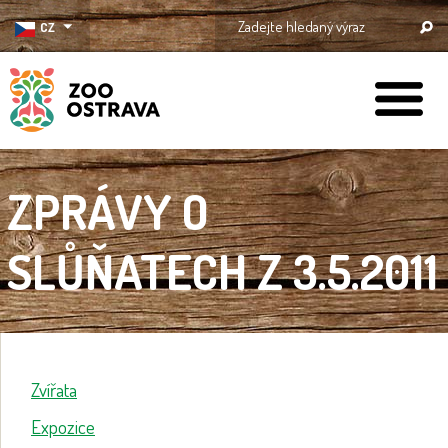
CZ
ZOO Ostrava
ZPRÁVY O
SLŮŇATECH Z 3.5.2011
Zvířata
Expozice