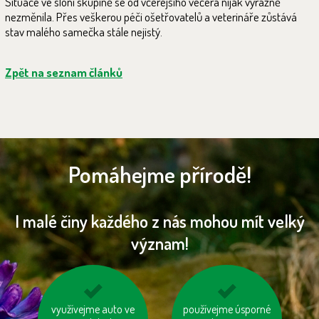
Situace ve sloní skupině se od včerejšího večera nijak výrazně
nezměnila. Přes veškerou péči ošetřovatelů a veterináře zůstává
stav malého samečka stále nejistý.
Zpět na seznam článků
Pomáhejme přírodě!
I malé činy každého z nás mohou mít velký
význam!
vzniklý odpad třiďme
využívejme auto ve
používejme úsporné
kupujte zboží