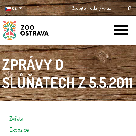
CZ
ZOO Ostrava
ZPRÁVY O
SLŮŇATECH Z 5.5.2011
Zvířata
Expozice