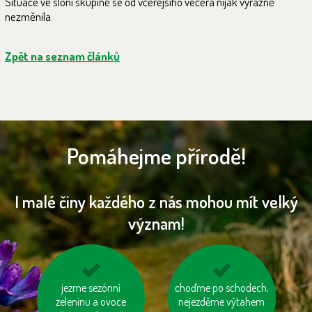
Situace ve sloní skupině se od včerejšího večera nijak výrazně
nezměnila.
Zpět na seznam článků
Pomáhejme přírodě!
I malé činy každého z nás mohou mít velký
význam!
jezme sezónní
vyhněme se
choďme po schodech,
nespalujme odpady
zeleninu a ovoce
výrobkům ve
nejezděme výtahem