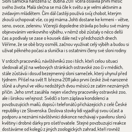
Sloní samička narozená 12. dubna 2011 včera oslavila první měsíc
svého života. Malá slečna se má čile k světu a je velmi aktivním a
zvídavým mládětem. Čím dál častěji používá svůj chobot, kterým
zkouší uchopovat vše, co její máma Johti dostane ke krmení - větve,
seno, ovoce, zeleninu. Včerejší dopoledne strávila po boku své mámy
objevováním venkovního výběhu, v němž obě zůstaly o něco delší
čas a podívaly se zase o kousek dále než v předchozích dnech.
Věříme, že se obě brzy osmělí, začnou využívat celý výběh a budou si
užívat pěkného počasí a sluníčka i s ostatními členy své sloní rodiny.
V srdcích pracovníků, návštěvníků zoo i těch, kteří celou situaci
sledovali ať již na webových stránkách ostravské zoo či v médiích,
stále zůstává i dosud bezejmenný sloní sameček, který uhynul před
týdnem. Přišel na svět 11. března 2011 jako první české živě narozené
slůně a uhynul ve věku nedožitých dvou měsíců ze zatím neznámých
příčin. Jeho smrt zasáhla nejen všechny pracovníky ostravské zoo,
ale i širokou veřejnost. Svědčí o tom záplava kondolencí a
povzbuzujících mailů, dopisů i telefonátů přicházejících z celé České
republiky i ze Slovenska. Doslova stovky lidí vyjadřují svou účast a
podporu a neznámí návštěvníci dokonce nechávají v pavilonu slonů
květiny i drobné dárky pro ošetřovatele. Stejné povzbuzující reakce
dostáváme od kolegů z jiných zoologických zahrad, kteří rovněž