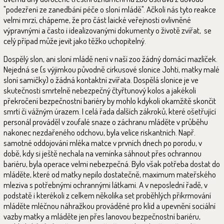
"podezření ze zanedbání péče o sloní mládě". Ačkoli nás tyto reakce
velmi mrzí, chápeme, že pro část laické veřejnosti ovlivněné
výpravnými a často i idealizovanými dokumenty o životě zvířat, se
celý případ může jevit jako těžko uchopitelný.
Dospělý slon, ani sloní mládě není v naší zoo žádný domácí mazlíček.
Nejedná se (s výjimkou původně cirkusové slonice Johti, matky malé
sloní samičky) o žádná kontaktní zvířata. Dospělá slonice je ve
skutečnosti smrtelně nebezpečný čtyřtunový kolos a jakékoli
překročení bezpečnostní bariéry by mohlo kdykoli okamžitě skončit
smrtí či vážným úrazem. I celá řada dalších zákroků, které ošetřující
personál prováděl v zoufalé snaze o záchranu mláděte v průběhu
nakonec nezdařeného odchovu, byla velice riskantních. Např.
samotné oddojování mléka matce v prvních dnech po porodu, v
době, kdy si ještě nechala na vemínka sáhnout přes ochrannou
bariéru, byla operace velmi nebezpečná. Bylo však potřeba dostat do
mláděte, které od matky nepilo dostatečně, maximum mateřského
mleziva s potřebnými ochrannými látkami. A v neposlední řadě, v
podstatě i kterékoli z celkem několika set proběhlých přikrmování
mláděte mléčnou náhražkou prováděné pro klid a upevnění sociální
vazby matky a mláděte jen přes lanovou bezpečnostní bariéru,