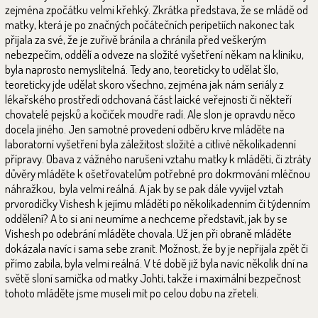
zejména zpočátku velmi křehký. Zkrátka představa, že se mládě od
matky, která je po značných počátečních peripetiích nakonec tak
přijala za své, že je zuřivě bránila a chránila před veškerým
nebezpečím, oddělí a odveze na složité vyšetření někam na kliniku,
byla naprosto nemyslitelná. Tedy ano, teoreticky to udělat šlo,
teoreticky jde udělat skoro všechno, zejména jak nám seriály z
lékařského prostředí odchovaná část laické veřejnosti či někteří
chovatelé pejsků a kočiček moudře radí. Ale slon je opravdu něco
docela jiného. Jen samotné provedení odběru krve mláděte na
laboratorní vyšetření byla záležitost složité a citlivé několikadenní
přípravy. Obava z vážného narušení vztahu matky k mláděti, či ztráty
důvěry mláděte k ošetřovatelům potřebné pro dokrmování mléčnou
náhražkou, byla velmi reálná. A jak by se pak dále vyvíjel vztah
prvorodičky Vishesh k jejímu mláděti po několikadenním či týdenním
oddělení? A to si ani neumíme a nechceme představit, jak by se
Vishesh po odebrání mláděte chovala. Už jen při obraně mláděte
dokázala navíc i sama sebe zranit. Možnost, že by je nepřijala zpět či
přímo zabila, byla velmi reálná. V té době již byla navíc několik dní na
světě sloní samička od matky Johti, takže i maximální bezpečnost
tohoto mláděte jsme museli mít po celou dobu na zřeteli.