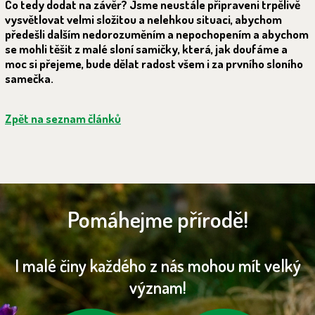
Co tedy dodat na závěr? Jsme neustále připraveni trpělivě
vysvětlovat velmi složitou a nelehkou situaci, abychom
předešli dalším nedorozuměním a nepochopením a abychom
se mohli těšit z malé sloní samičky, která, jak doufáme a
moc si přejeme, bude dělat radost všem i za prvního sloního
samečka.
Zpět na seznam článků
Pomáhejme přírodě!
I malé činy každého z nás mohou mít velký
význam!