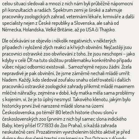
celou situaci sledovali a mnozí z nich nám byli průběžně nápomocni
při konzultacích a radách. Spektrum zemí je široké a zahrnuje
pracovníky zoologických zahrad, veterinární lékaře, krmiváře a další
specialisty nejen z České republiky a Slovenska, ale sahá od
Německa, Holandska, Velké Británie, až po USA či Thajsko.
Dle očekávání se objevilo i několik negativních, v některých
případech i vyloženě zlých reakcí a křivých obvinění. Nejčastěji jsou
pracovníci ostravské zoo obviňování z toho, že jsou neschopní – jako
kdyby v celé ČR na tuto složitou problematiku konkrétního případu
vůbec nějací odborníci existovali… Samozřejmě nejsou žádní. Zcela
nepravdivé je pak obvinění, že jsme záměrně nechali mládě umřít
hladem. Každý, kdo sledoval zoufalou snahu ošetřovatelů i dalších
pracovníků ostravské zoologické zahrady přikrmit mládě maximem
mléčné náhražky, zejména v době, kdy matka měla sama problémy
s kojením, ví, že je to úplný nesmysl. Takového klenotu, jakým bylo
historicky první živě narozené mládě slona na území
Československa, po téměř 80 letech historie chovu slonů v
československých zoo (prvním z nich byl samec slona indického
Baby, který přišel 17.7.1933 do Zoo Praha), si každá zahrada
neskutečně cení. Prozatímním vyvrcholením těchto aktivit je před
dvěma dny doručené trestní oznámení na Zoo Ostrava z důvodu