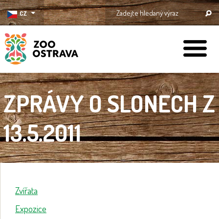
CZ
ZOO Ostrava
ZPRÁVY O SLONECH Z
13.5.2011
Zvířata
Expozice