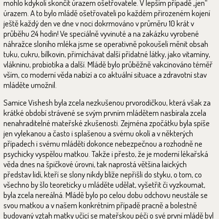
mohlo kdykoli skončit úrazem ošetřovatele. V lepším případě „jen“
úrazem. A to bylo mládě ošetřovateli po každém přirozeném kojení
ještě každý den ve dne v noci dokrmováno v průměru 10 krát v
průběhu 24 hodin! Ve speciálně vyvinuté a na zakázku vyrobené
náhražce sloního mléka jsme se operativně pokoušeli měnit obsah
tuku, cukru, bílkovin, přimíchávat další přídatné látky, jako vitamíny,
vlákninu, probiotika a další. Mládě bylo průběžně vakcinováno téměř
vším, co moderní věda nabízí a co aktuální situace a zdravotní stav
mláděte umožnil.
Samice Vishesh byla zcela nezkušenou prvorodičkou, která však za
krátké období strávené se svým prvním mládětem nasbírala zcela
nenahraditelné mateřské zkušenosti. Zejména zpočátku byla spíše
jen vylekanou a často i splašenou a svému okolí a v některých
případech i svému mláděti dokonce nebezpečnou a rozhodně ne
psychicky vyspělou matkou. Takže i přesto, že je moderní lékařská
věda dnes na špičkové úrovni, tak naprostá většina laických
představ lidí, kteří se slony nikdy blíže nepřišli do styku, o tom, co
všechno by šlo teoreticky u mláděte udělat, vyšetřit či vyzkoumat,
byla zcela nereálná. Mládě bylo po celou dobu odchovu neustále se
svou matkou a v našem konkrétním případě pracně a bolestně
budovaný vztah matky učící se mateřskou péči o své první mládě byl