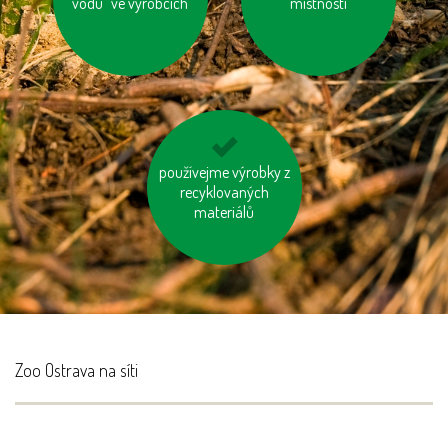
vodu“ ve výrobcích
na nákup
vyrobené trvale
místnosti
udržitelným a
etickým způsobem
používejme výrobky z
jezděme na kole
recyklovaných
materiálů
Zoo Ostrava na síti