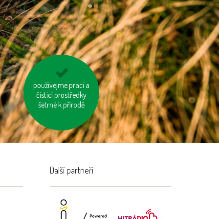
nosme vlastní tašku
používejme prací a
čisticí prostředky
na nákup
šetrné k přírodě
Další partneři