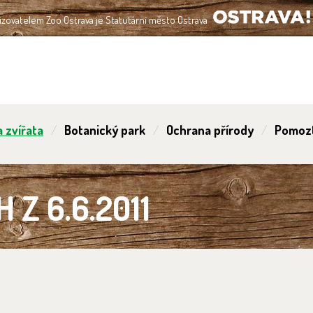
izovatelem Zoo Ostrava je Statutární město Ostrava
OSTRAVA!!!
 zvířata
Botanický park
Ochrana přírody
Pomoz
Z 6.6.2011