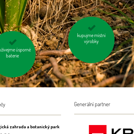
používejme výrobky z
kupujme místní
recyklovaných
výrobky
materiálů
užívejme úsporné
pujeme dřevěný
ytek s logem FSC
baterie
Generální partner
kty
ická zahrada a botanický park