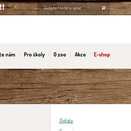
te nám
Pro školy
O zoo
Akce
E-shop
Zvířata