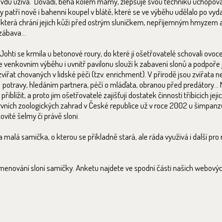
avdu užívá. Dovádí, běhá kolem mámy, zlepšuje svou techniku uchopová
ty patří nově i bahenní koupel v blátě, které se ve výběhu udělalo po vyd
, která chrání jejich kůži před ostrým sluníčkem, nepříjemným hmyzem 
á zábava…
Johti se krmila u betonové roury, do které jí ošetřovatelé schovali ovoce
e venkovním výběhu i uvnitř pavilonu slouží k zabavení slonů a podpoře 
vířat chovaných v lidské péči (tzv. enrichment). V přírodě jsou zvířata n
otravy, hledáním partnera, péčí o mláďata, obranou před predátory… 
iblížit, a proto jim ošetřovatelé zajišťují dostatek činností tříbících jej
vních zoologických zahrad v České republice už v roce 2002 u šimpanzů
ovité šelmy či právě sloni.
malá samička, o kterou se příkladně stará, ale ráda využívá i další pro 
menování sloní samičky. Anketu najdete ve spodní části našich webovýc