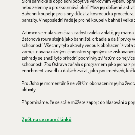
Sloní samička si dopolední pobyt ve venkovním výběhu opr
nebo zeleniny a prozkoumává okolí. Mezi její oblíbené aktivi
Bahenní koupel je pro slony důležitá kosmetická procedura
parazity. V neposlední řadě je pro ně koupel v bahně i velk
Zatímco se malá samička s radostí válela v blátě, její máma 
Betonová roura stejně jako bahniště, drbadla a další prvky v
schopností. Všechny tyto aktivity vedou k obohacení života z
zaměstnávána různými činnostmi spojenými se získáváním p
zahrady se snaží tyto přírodní podmínky zvířatům co nejvíce př
schopnosti. Zoo Ostrava začala s programem jako jedna z pr
enrichment zavedl i u dalších zvířat, jako jsou medvědi, kočk
Pro Johti je momentálně největším obohacením jejího života 
aktivity.
Připomínáme, že se stále můžete zapojit do hlasování o poj
Zpět na seznam článků