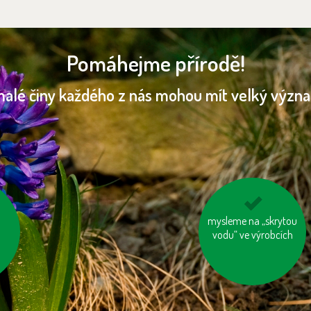
Pomáhejme přírodě!
malé činy každého z nás mohou mít velký význ
mysleme na „skrytou
kupujme výrobky
d
neobsahující palmový
vodu“ ve výrobcích
olej