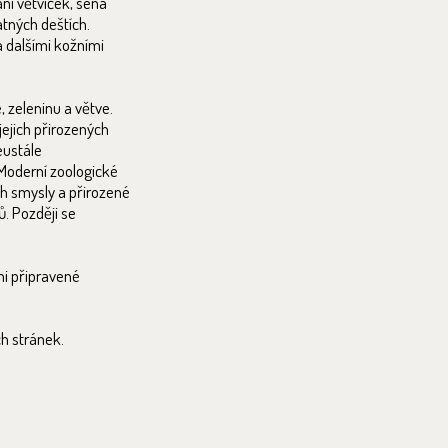
ní větviček, sena
atných deštích.
a dalšími kožními
, zeleninu a větve.
jejich přirozených
eustále
Moderní zoologické
ich smysly a přirozené
. Později se
ni připravené
h stránek.