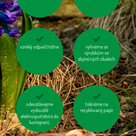
recyklovaného papíru
vzniklý odpad třiďme
nenechávejme je
biologicky rozložitelný
vyhněme se
zapnuté ani v režimu
odpad kompostujme
výrobkům ve
„Standby“
zbytečných obalech
kupujeme dřevěný
odevzdávejme
zvažme, jestli
tiskněme na
nábytek s logem FSC
vysloužilé
potřebujeme každý
recyklovaný papír
elektrospotřebiče do
rok nový mobil, tablet
kontejnerů
...