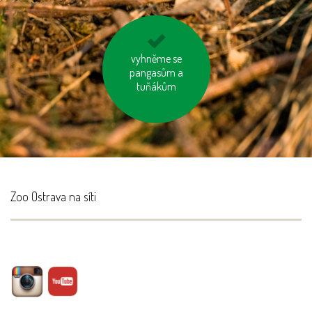
jezděme na kole
vyhněme se
pangasům a
tuňákům
Zoo Ostrava na síti