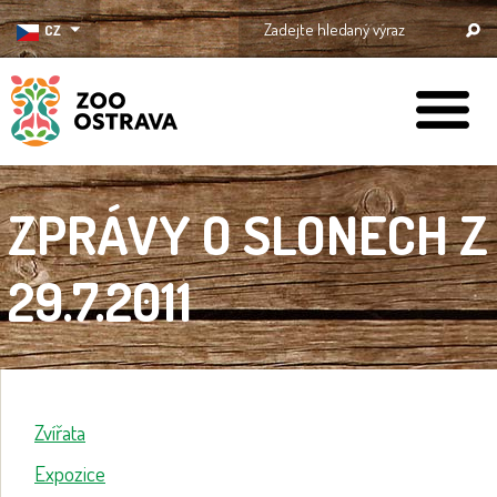
CZ
ZOO Ostrava
ZPRÁVY O SLONECH Z
29.7.2011
Zvířata
Expozice