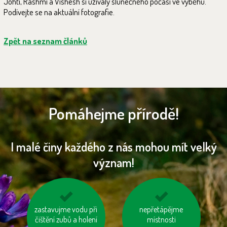
Johti, Rashmi a Vishesh si užívaly slunečného počasí ve výběhu.
Podívejte se na aktuální fotografie.
Zpět na seznam článků
Pomáhejme přírodě!
I malé činy každého z nás mohou mít velký
význam!
zastavujme vodu při
nebojme se
choďme po schodech,
nepřetápějme
čištění zubů a holení
toaletního papíru z
nejezděme výtahem
místnosti