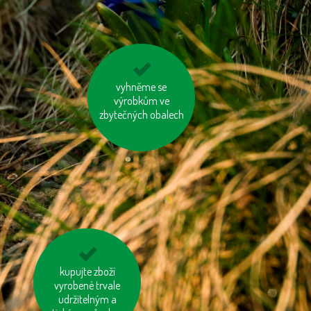
nesviťme zbytečně
vyhněme se
výrobkům ve
zbytečných obalech
používejme úsporné
kupujte zboží
vyrobené trvale
baterie
udržitelným a