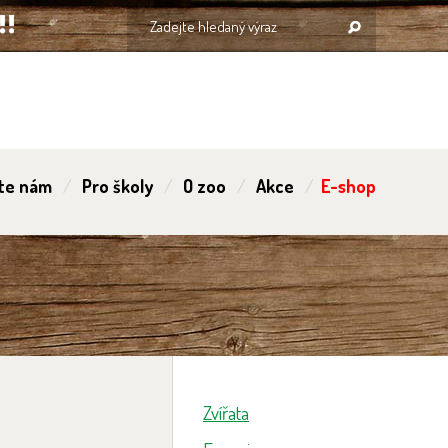
te nám
Pro školy
O zoo
Akce
E-shop
Zvířata