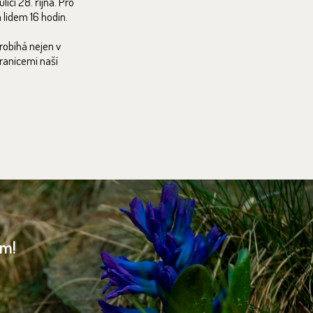
ici 28. října. Pro
 lidem 16 hodin.
robíhá nejen v
hranicemi naší
am!