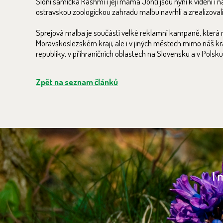
Sloní samička Rashmi i její máma Johti jsou nyní k vidění i na
ostravskou zoologickou zahradu malbu navrhli a zrealizoval
Sprejová malba je součástí velké reklamní kampaně, která 
Moravskoslezském kraji, ale i v jiných městech mimo náš kra
republiky, v příhraničních oblastech na Slovensku a v Polsku
Zpět na seznam článků
I 