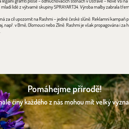
 legální graffiti ploše – odhlučňovacích stěnách v Ostravě – Nové Vsi na ul
i mladí lidé z výtvarné skupiny SPRAYART34. Výroba malby zabrala třem
má za cíl upozornit na Rashmi – jediné české slůně. Reklamní kampaň p
j, např. v Brně, Olomouci nebo Zlíně. Rashmi je však propagována i za 
.
Pomáhejme přírodě!
malé činy každého z nás mohou mít velký význ