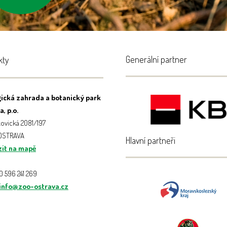
Generální partner
kty
ická zahrada a botanický park
, p.o.
ovická 2081/197
 OSTRAVA
Hlavní partneři
it na mapě
20 596 241 269
info@zoo-ostrava.cz