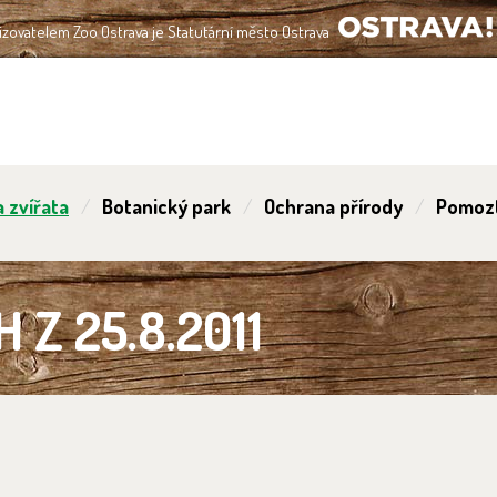
izovatelem Zoo Ostrava je Statutární město Ostrava
OSTRAVA!!!
 zvířata
Botanický park
Ochrana přírody
Pomoz
Z 25.8.2011