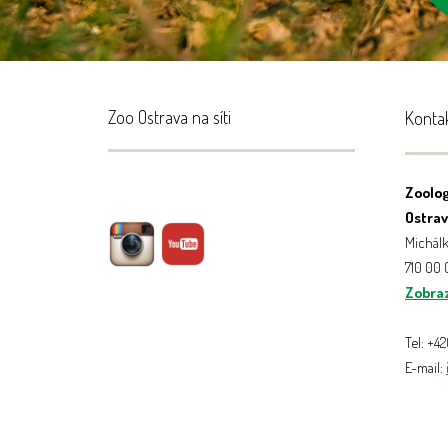
Zoo Ostrava na síti
Konta
Zoolog
Ostrava
Michálk
710 00
Zobraz
Tel: +4
E-mail: