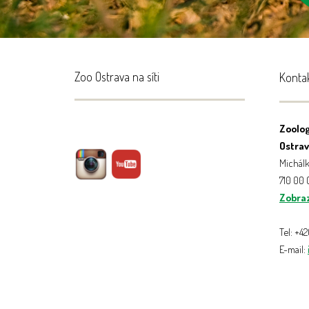
Zoo Ostrava na síti
Konta
Zoolog
Ostrava
Michálk
710 00
Zobraz
Tel: +4
E-mail: