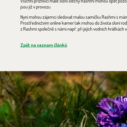
Všichni příznivci malé sloní slečny Rashmi mohou opět pozoro
jsou již v provozu.
Nyní mohou zájemci sledovat malou samičku Rashmi s mámou 
Prostřednictvím online kamer tak mohou do života sloní rodin
z Rashmi společně s námi např. při jejích vodních hrátkách 
Zpět na seznam článků
I 