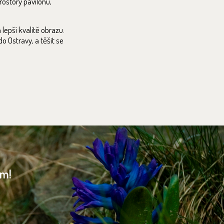
rostory pavilonu,
epší kvalitě obrazu.
o Ostravy, a těšit se
am!