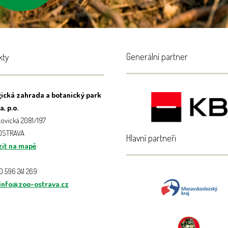
Generální partner
kty
ická zahrada a botanický park
, p.o.
ovická 2081/197
 OSTRAVA
Hlavní partneři
it na mapě
20 596 241 269
info@zoo-ostrava.cz