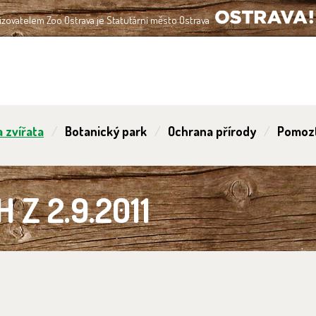
izovatelem Zoo Ostrava je Statutární město Ostrava
OSTRAVA!!!
 zvířata
Botanický park
Ochrana přírody
Pomoz
Z 2.9.2011