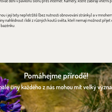
vat dění v pavilonu slonů přes internet. Kamery, které zabírají vnitřní p
i její tety nepřetržitě (bez nutnosti obnovování stránky) a v mnohem l
y nahlédnout i lidé z různých koutů světa, kteří nemají možnost přijet d
v bazénku.
Pomáhejme přírodě!
malé činy každého z nás mohou mít velký význ