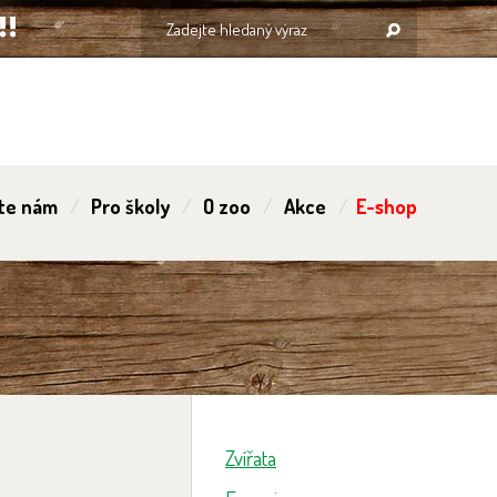
te nám
Pro školy
O zoo
Akce
E-shop
Zvířata