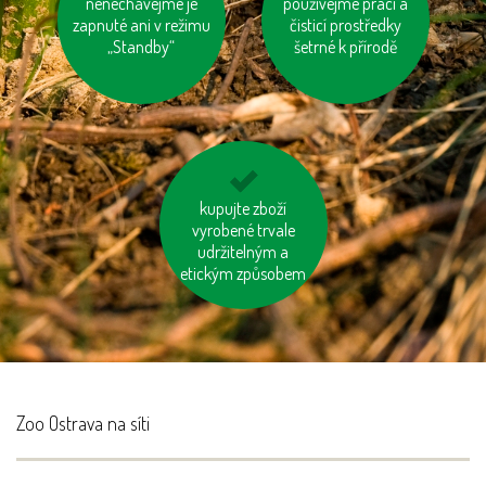
nespalujme odpady
nenechávejme je
používejme prací a
vyhněme se
zapnuté ani v režimu
čisticí prostředky
pangasům a
„Standby“
šetrné k přírodě
tuňákům
kupujme místní
kupujte zboží
vyrobené trvale
výrobky
udržitelným a
etickým způsobem
Zoo Ostrava na síti