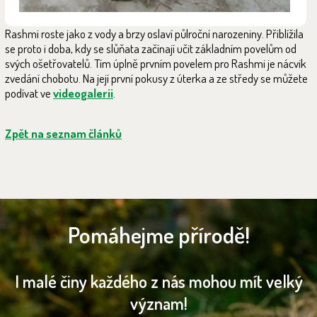
Rashmi roste jako z vody a brzy oslaví půlroční narozeniny. Přiblížila
se proto i doba, kdy se slůňata začínají učit základním povelům od
svých ošetřovatelů. Tím úplně prvním povelem pro Rashmi je nácvik
zvedání chobotu. Na její první pokusy z úterka a ze středy se můžete
podívat ve
videogalerii
.
Zpět na seznam článků
Pomáhejme přírodě!
I malé činy každého z nás mohou mít velký
význam!