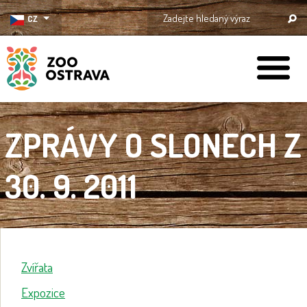
CZ
ZOO Ostrava
ZPRÁVY O SLONECH Z
30. 9. 2011
Zvířata
Expozice