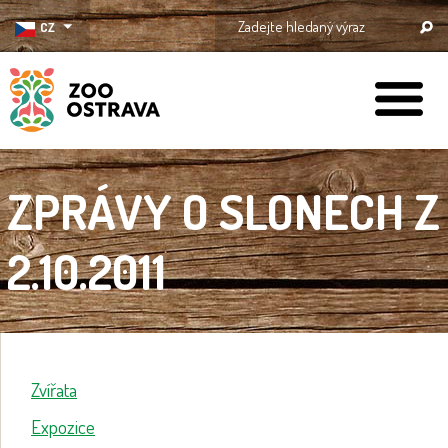
CZ
ZOO Ostrava
ZPRÁVY O SLONECH Z
2.10.2011
Zvířata
Expozice