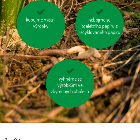
kupujme místní
kupujte zboží
tiskněme na
nebojme se
vyrobené trvale
výrobky
toaletního papíru z
recyklovaný papír
udržitelným a
recyklovaného papíru
etickým způsobem
choďme po schodech,
vyhněme se
nejezděme výtahem
výrobkům ve
zbytečných obalech