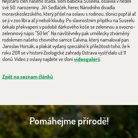
Nejstarší člen našeho stáda, sloní babička Suseela, oslavila v neděli
své 50. narozeniny. Jiří Sedláček, herec Národního divadla
moravskoslezského, který přišel na oslavu s rodinou, slonici popřál ať
se jí v zoo líbí a ať ji nebolí klouby. Po slavnostním přípitku na Suseelu
čekalo překvapení v podobě dárkového koše se zeleninou a ovocno-
zeleninový nápis "50 let". Na návštěvníky pak umělecky ztvárněný
rodokmen našeho chovného samce Calvina, který namaloval pan
Jaroslav Horsák, a plakát vydaný speciálně k příležitosti toho, že k
roku 2011 se v historii Zoologické zahrady Ostrava vystřídalo už 11
slonů. Video z oslavy najdete ve sloní
videogalerii
.
Zpět na seznam článků
Pomáhejme přírodě!