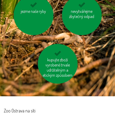
používejme prací a
jezme naše ryby
využívejme auto ve
nevytvářejme
čisticí prostředky
zbytečný odpad
více lidech
šetrné k přírodě
používejme výrobky z
kupujte zboží
vyrobené trvale
recyklovaných
udržitelným a
materiálů
etickým způsobem
Zoo Ostrava na síti