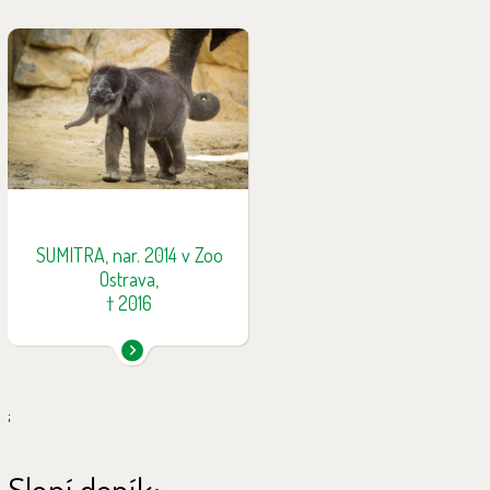
Sumitra se narodila 4. února
2014. Již od narození měla
problémy s příjmem potravy a
její odchov byl tak od počátku
velmi komplikovaný. Bohužel v
necelých dvou letech, 23. ledna
2016 náhle a nečekaně uhynula.
Příčinou jejího úmrtí byl sloní
herpes virus. Narození Sumitry
SUMITRA, nar. 2014 v Zoo
stálo za vznikem veřejné sbírky
Ostrava,
na výzkum sloních nemocí.
† 2016
;
Sloní deník: