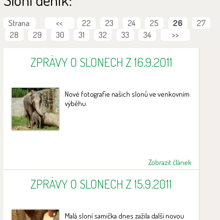
Strana:
<<
22
23
24
25
26
27
28
29
30
31
32
33
34
>>
ZPRÁVY O SLONECH Z 16.9.2011
Nové fotografie našich slonů ve venkovním
výběhu.
Zobrazit článek
ZPRÁVY O SLONECH Z 15.9.2011
Malá sloní samička dnes zažila další novou