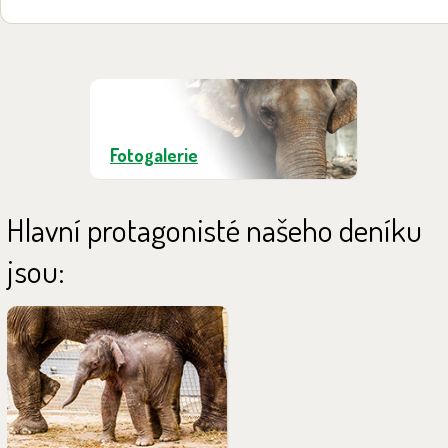
Fotogalerie
Hlavní protagonisté našeho deníku
jsou:
Chandru se narodil 8. července
2017. Je zvídavý a postupně
objevující svět. Jedná se o
čtvrté slůně narozené v Zoo
Ostrava. Rodiči jsou Vishesh a
Calvin.