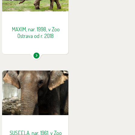
Zoo Sevilla ve Španělsku. Do
Zoo Ostrava dorazil ze Zoo LePal
ve Francii, kde žil od roku 2012.
Zatím po něm nejsou žádná
mláďata.
MAXIM, nar. 1998, v Zoo
Ostrava od r. 2018
Suseela pocházela z volné
přírody a její věk se odhadoval
na zasloužilých 57 let. V únoru
2018 musela být utracena z
důvodu dlouhodobých
zdravotních problémů
spojených s vysokým věkem.
SUSEELA, nar. 1961, v Zoo