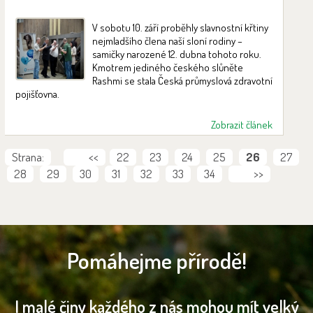
V sobotu 10. září proběhly slavnostní křtiny
nejmladšího člena naší sloní rodiny –
samičky narozené 12. dubna tohoto roku.
Kmotrem jediného českého slůněte
Rashmi se stala Česká průmyslová zdravotní
pojišťovna.
Zobrazit článek
Strana:
<<
22
23
24
25
26
27
28
29
30
31
32
33
34
>>
Pomáhejme přírodě!
I malé činy každého z nás mohou mít velký