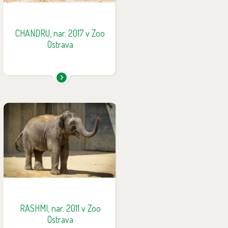
CHANDRU, nar. 2017 v Zoo
Ostrava
Rashmi se narodila 12. dubna
2011 (rodiči jsou Calvin a Johti) a
je v celé historii českých a
slovenských zoologických
zahrad vůbec prvním
odchovávaným slůnětem. Její
jméno znamená "paprsek".
Jako dospívající slonice vše se
zájmem zkoumá a stále se učí
RASHMI, nar. 2011 v Zoo
novým věcem.
Ostrava