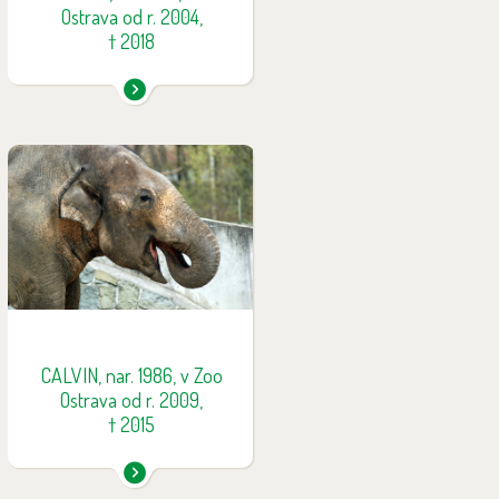
Ostrava od r. 2004,
† 2018
Calvin, otec Rashmi a Sumitry,
musel být v říjnu 2015 utracen
kvůli nehojícímu se abscesu v
přední noze. I přes složitou
léčbu se bohužel nohu
nepodařilo zachránit. Calvin byl
sloní gentleman - neagresivní a
ohleduplný vůči samicím a
mláďatům.
CALVIN, nar. 1986, v Zoo
Ostrava od r. 2009,
† 2015