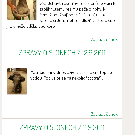
věc. Ostravští ošetřovatelé slonů se vrací k
zaběhnutému režimu péče o nohy, k
čemuž používají speciální stoličku, na
kterou si Johti nohu "odloží" a ošetřovatel
jí tak může udělat pedikúru.
Zobrazit článek
ZPRÁVY O SLONECH Z 12.9.2011
Malá Rashmi si dnes užívala sprchování teplou
vodou. Podívejte se na několik fotografií.
Zobrazit článek
ZPRÁVY O SLONECH Z 11.9.2011