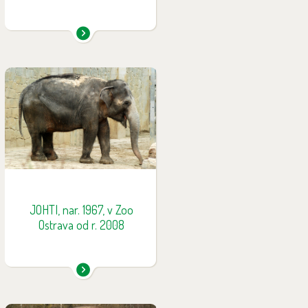
Vůdčí samice, která je
nebojácná až agresivní vůči
ostatním slonicím. Na druhou
stranu ale vyžaduje co možná
nejčastější kontakt se svými
ošetřovateli. Je to jediný slon
chovaný v plném kontaktu v
naší zoo. Jak Johti poznáte:
chybějící část kůže na levém
JOHTI, nar. 1967, v Zoo
uchu, výrazně světlejší hlava v
Ostrava od r. 2008
oblasti kořene chobotu.