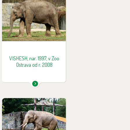
Dospívající slonice, která je
velice zvědavá, hravá a
nebojácná. Ve skupině působí
jako stmelující prvek mezi
ostatními slony. Jak Vishesh
poznáte: postrádá prstík díky
chybějící části chobotu.
VISHESH, nar. 1997, v Zoo
Ostrava od r. 2008
Maxim se narodil v roce 1998 v
Rotterdamu, později byl
převezen do Zoo Lympne ve
Velké Británii a poté pobýval v