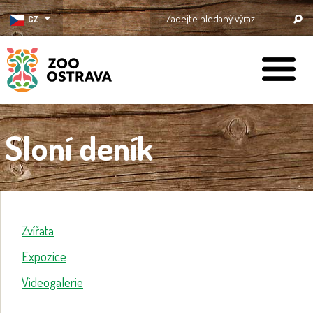
CZ
ZOO Ostrava
Sloní deník
Zvířata
Expozice
Videogalerie