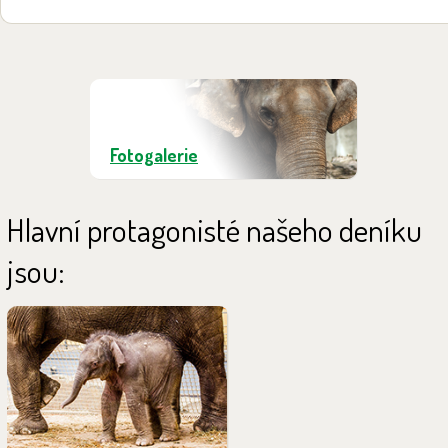
Fotogalerie
Hlavní protagonisté našeho deníku
jsou:
Chandru se narodil 8. července
2017. Je zvídavý a postupně
objevující svět. Jedná se o
čtvrté slůně narozené v Zoo
Ostrava. Rodiči jsou Vishesh a
Calvin.