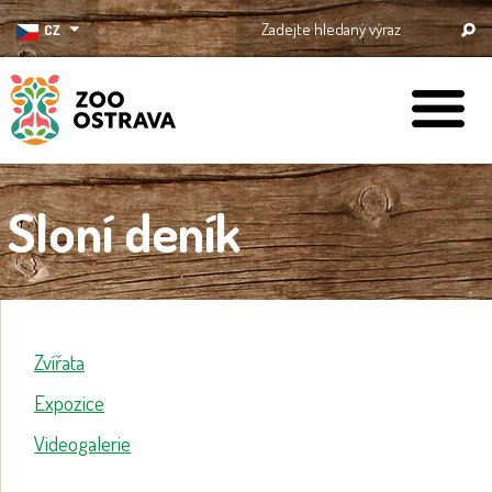
CZ
ZOO Ostrava
Sloní deník
Zvířata
Expozice
Videogalerie