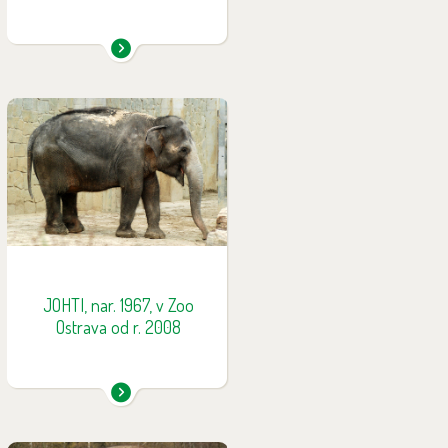
Vůdčí samice, která je
nebojácná až agresivní vůči
ostatním slonicím. Na druhou
stranu ale vyžaduje co možná
nejčastější kontakt se svými
ošetřovateli. Je to jediný slon
chovaný v plném kontaktu v
naší zoo. Jak Johti poznáte:
chybějící část kůže na levém
JOHTI, nar. 1967, v Zoo
uchu, výrazně světlejší hlava v
Ostrava od r. 2008
oblasti kořene chobotu.