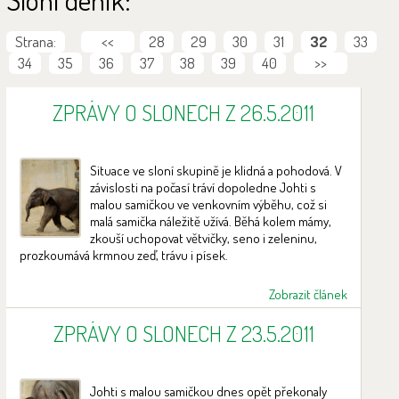
Strana:
<<
28
29
30
31
32
33
34
35
36
37
38
39
40
>>
ZPRÁVY O SLONECH Z 26.5.2011
Situace ve sloní skupině je klidná a pohodová. V
závislosti na počasí tráví dopoledne Johti s
malou samičkou ve venkovním výběhu, což si
malá samička náležitě užívá. Běhá kolem mámy,
zkouší uchopovat větvičky, seno i zeleninu,
prozkoumává krmnou zeď, trávu i písek.
Zobrazit článek
ZPRÁVY O SLONECH Z 23.5.2011
Johti s malou samičkou dnes opět překonaly