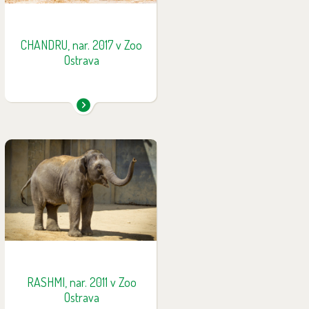
CHANDRU, nar. 2017 v Zoo
Ostrava
Rashmi se narodila 12. dubna
2011 (rodiči jsou Calvin a Johti) a
je v celé historii českých a
slovenských zoologických
zahrad vůbec prvním
odchovávaným slůnětem. Její
jméno znamená "paprsek".
Jako dospívající slonice vše se
zájmem zkoumá a stále se učí
RASHMI, nar. 2011 v Zoo
novým věcem.
Ostrava