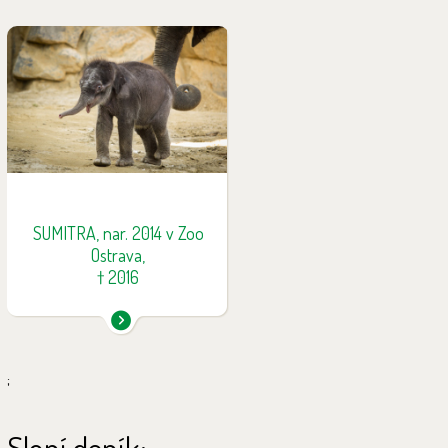
Sumitra se narodila 4. února
2014. Již od narození měla
problémy s příjmem potravy a
její odchov byl tak od počátku
velmi komplikovaný. Bohužel v
necelých dvou letech, 23. ledna
2016 náhle a nečekaně uhynula.
Příčinou jejího úmrtí byl sloní
herpes virus. Narození Sumitry
SUMITRA, nar. 2014 v Zoo
stálo za vznikem veřejné sbírky
Ostrava,
na výzkum sloních nemocí.
† 2016
;
Sloní deník: