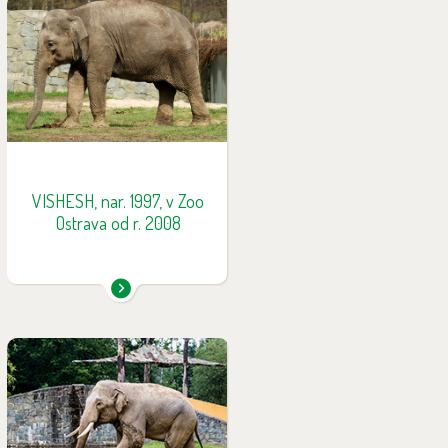
Dospívající slonice, která je
velice zvědavá, hravá a
nebojácná. Ve skupině působí
jako stmelující prvek mezi
ostatními slony. Jak Vishesh
poznáte: postrádá prstík díky
chybějící části chobotu.
VISHESH, nar. 1997, v Zoo
Ostrava od r. 2008
Maxim se narodil v roce 1998 v
Rotterdamu, později byl
převezen do Zoo Lympne ve
Velké Británii a poté pobýval v