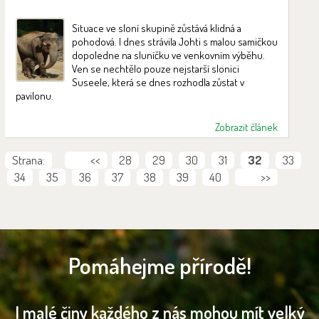
VIDEOGALERII, PODÍVEJTE SE NA NOVÁ VIDEA.
Situace ve sloní skupině zůstává klidná a
pohodová. I dnes strávila Johti s malou samičkou
dopoledne na sluníčku ve venkovním výběhu.
Ven se nechtělo pouze nejstarší slonici
Suseele, která se dnes rozhodla zůstat v
pavilonu.
Zobrazit článek
Strana:
<<
28
29
30
31
32
33
34
35
36
37
38
39
40
>>
Pomáhejme přírodě!
I malé činy každého z nás mohou mít velký