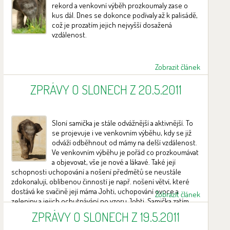
rekord a venkovní výběh prozkoumaly zase o
kus dál. Dnes se dokonce podívaly až k palisádě,
což je prozatím jejich nejvyšší dosažená
vzdálenost.
Zobrazit článek
ZPRÁVY O SLONECH Z 20.5.2011
Sloní samička je stále odvážnější a aktivnější. To
se projevuje i ve venkovním výběhu, kdy se již
odváží odběhnout od mámy na delší vzdálenost.
Ve venkovním výběhu je pořád co prozkoumávat
a objevovat, vše je nové a lákavé. Také její
schopnosti uchopování a nošení předmětů se neustále
zdokonalují, oblíbenou činností je např. nošení větví, které
dostává ke svačině její máma Johti, uchopování ovoce a
Zobrazit článek
zeleniny a jejich ochutnávání po vzoru Johti. Samička zatím
neví, že jsou k jídlu, jinou stravu než mateřské mléko začne
ZPRÁVY O SLONECH Z 19.5.2011
přijímat nejdříve v půl roce věku. AKTUALIZOVALI JSME