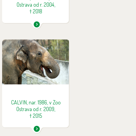
Ostrava od r. 2004,
† 2018
Calvin, otec Rashmi a Sumitry,
musel být v říjnu 2015 utracen
kvůli nehojícímu se abscesu v
přední noze. I přes složitou
léčbu se bohužel nohu
nepodařilo zachránit. Calvin byl
sloní gentleman - neagresivní a
ohleduplný vůči samicím a
mláďatům.
CALVIN, nar. 1986, v Zoo
Ostrava od r. 2009,
† 2015