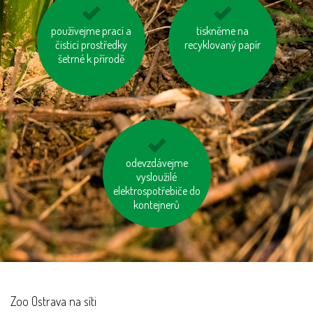
na krátké vzdálenosti
používejme prací a
zvažme, jestli
tiskněme na
čisticí prostředky
choďme pěšky
potřebujeme každý
recyklovaný papír
šetrné k přírodě
rok nový mobil, tablet
...
odevzdávejme
nebojme se
toaletního papíru z
vysloužilé
recyklovaného papíru
elektrospotřebiče do
kontejnerů
Zoo Ostrava na síti