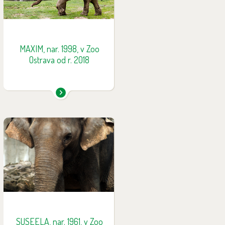
Zoo Sevilla ve Španělsku. Do
Zoo Ostrava dorazil ze Zoo LePal
ve Francii, kde žil od roku 2012.
Zatím po něm nejsou žádná
mláďata.
MAXIM, nar. 1998, v Zoo
Ostrava od r. 2018
Suseela pocházela z volné
přírody a její věk se odhadoval
na zasloužilých 57 let. V únoru
2018 musela být utracena z
důvodu dlouhodobých
zdravotních problémů
spojených s vysokým věkem.
SUSEELA, nar. 1961, v Zoo