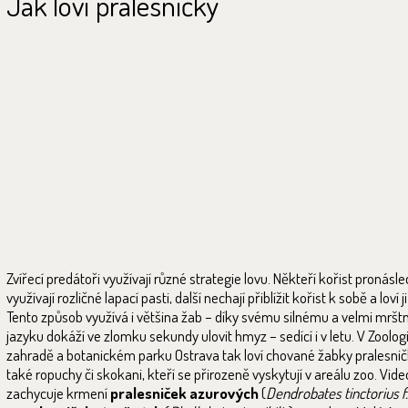
Jak loví pralesničky
Zvířecí predátoři využívají různé strategie lovu. Někteří kořist pronásledu
využívají rozličné lapací pasti, další nechají přiblížit kořist k sobě a loví j
Tento způsob využívá i většina žab – díky svému silnému a velmi mrš
jazyku dokáží ve zlomku sekundy ulovit hmyz – sedící i v letu. V Zoolog
zahradě a botanickém parku Ostrava tak loví chované žabky pralesnič
také ropuchy či skokani, kteří se přirozeně vyskytují v areálu zoo. Vide
zachycuje krmení
pralesniček azurových
(
Dendrobates tinctorius f