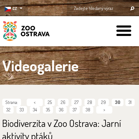
CZ
ZOO Ostrava
Videogalerie
Strana:
<
25
26
27
28
29
30
31
32
33
34
35
36
37
38
>
Biodiverzita v Zoo Ostrava: Jarní
aktivity ptáků