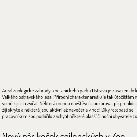
Areál Zoologické zahrady a botanického parku Ostrava je zasazen do l
Velkého ostravského lesa. Přírodní charakter areálu je tak útočištěm
volně žijících zvířat. Některá mohou návštěvníci pozorovat při prohlídce
žijí skrytě a některá jsou aktivní až navečer a v noci. Díky fotopasti se
pracovníkům zoo podařilo zachytit některé plašší či noční obyvatele zo
Nový pár koček cejlonských v Zoo