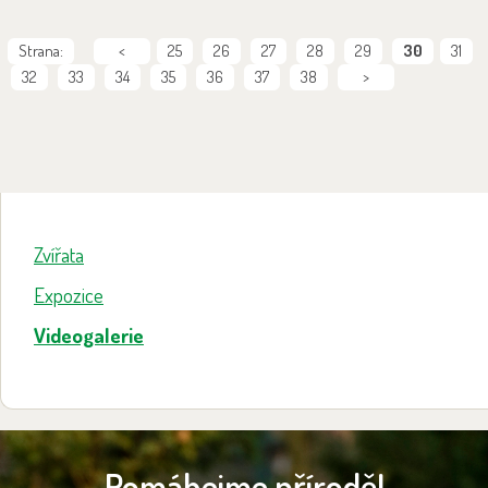
Strana:
<
25
26
27
28
29
30
31
32
33
34
35
36
37
38
>
Zvířata
Expozice
Videogalerie
Pomáhejme přírodě!