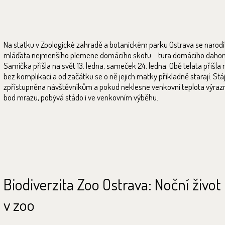
Na statku v Zoologické zahradě a botanickém parku Ostrava se narodi
mláďata nejmenšího plemene domácího skotu – tura domácího daho
Samička přišla na svět 13. ledna, sameček 24. ledna. Obě telata přišla 
bez komplikací a od začátku se o ně jejich matky příkladně starají. Stáj
zpřístupněna návštěvníkům a pokud neklesne venkovní teplota výraz
bod mrazu, pobývá stádo i ve venkovním výběhu.
Biodiverzita Zoo Ostrava: Noční život
v zoo