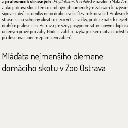
a
pralesniček strašných
(
Phyllobates terribilis
) v pavilonu Malá Am
Jako potrava slouží těmto drobným jihoamerickým žabkám (nazývan
šípové žáby) octomilky nebo drobní cvrčci (tzv. mikrocvrčci). Pralesnič
strašné jsou schopny ulovit i o něco větší cvrčky, protože patří k nejvě
druhům pralesniček. Potravu jim vždy posypeme vitamínovým doplň
určeným právě pro žáby. Hbitost žabího jazyka je okem sotva zachytitel
při desetinásobném zpomalení záběrů.
Mláďata nejmenšího plemene
domácího skotu v Zoo Ostrava