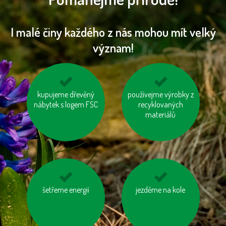
I malé činy každého z nás mohou mít velký
význam!
kupujeme dřevěný
jezme naše ryby
používejme výrobky z
vyhněme se
nábytek s logem FSC
recyklovaných
pangasům a
materiálů
tuňákům
šetřeme energií
odevzdávejme
kupujme výrobky
jezděme na kole
vysloužilé
neobsahující palmový
elektrospotřebiče do
olej
kontejnerů