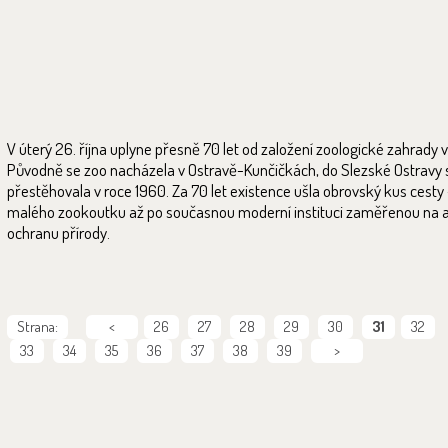
V úterý 26. října uplyne přesně 70 let od založení zoologické zahrady v
Původně se zoo nacházela v Ostravě-Kunčičkách, do Slezské Ostravy 
přestěhovala v roce 1960. Za 70 let existence ušla obrovský kus cesty
malého zookoutku až po současnou moderní instituci zaměřenou na a
ochranu přírody.
Strana:
<
26
27
28
29
30
31
32
33
34
35
36
37
38
39
>