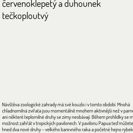
červenoklepetý a duhounek
tečkoploutvý
Návštěva zoologické zahrady má své kouzlo i v tomto období. Mnohá
chladnomilná zvířata jsou momentálně mnohem aktivnější než v parn
ani některé teplomilné druhy se zimy neobávají. Během prohlídky se 
možnost zahřát v tropických pavilonech. V pavilonu Papua teď můžete
hned dva nové druhy – velkého barevného raka a početné hejno rybek