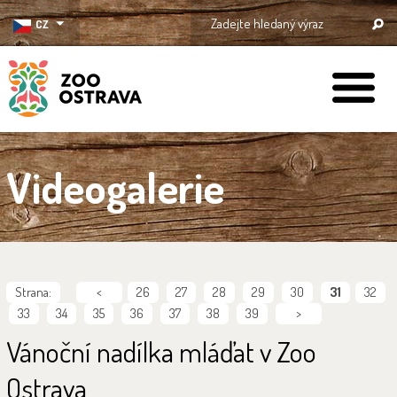
CZ
ZOO Ostrava
Videogalerie
Strana:
<
26
27
28
29
30
31
32
33
34
35
36
37
38
39
>
Vánoční nadílka mláďat v Zoo
Ostrava