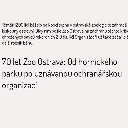
Téměř 1200 lidí běželo na konci srpna v ostravské zoologické zahradě
luskouny ostrovní. Díky nim pošle Zoo Ostrava na záchranu těchto krit
ohrožených savců rekordních 210 tis. Kč! Organizátoři už také začali p
další ročník běhu.
70 let Zoo Ostrava: Od hornického
parku po uznávanou ochranářskou
organizaci