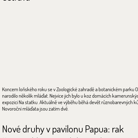
Koncem loňského roku se v Zoologické zahradě a botanickém parku O
narodilo několik mláďat. Nejvíce jich bylo u koz domácích kamerunský
expozici Na statku. Aktuálně ve výběhu běhá devět různobarevných ků
Novoroční mláďata jsou zatím dvě.
Nové druhy v pavilonu Papua: rak