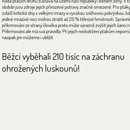
Řada ptačích druhů zůstává na území naší republiky i během zimy. V 
období jsou zdroje jejich přirozené potravy značně omezené. Pro ptáky
zvlášť kritické dny s velkými mrazy a vysokou sněhovou pokrývkou, 
jediné mrazivé noci mohou ztratit až 20 % tělesné hmotnosti. Správn
přikrmování ze strany člověka proto může výrazně zvýšit jejich šanci na
Přikrmování ale má svá pravidla. Při jejich nedodržení ptákům nepo
naopak jim můžeme i ublížit.
Běžci vyběhali 210 tisíc na záchranu
ohrožených luskounů!