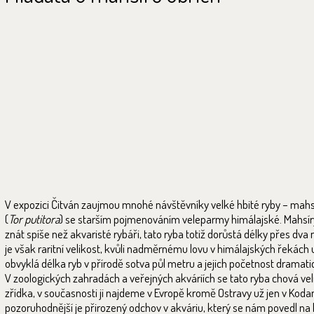
V expozici Čitván zaujmou mnohé návštěvníky velké hbité ryby – mahsí
(
Tor putitora
) se starším pojmenováním veleparmy himálajské. Mahsí
znát spíše než akvaristé rybáři, tato ryba totiž dorůstá délky přes dva 
je však raritní velikost, kvůli nadměrnému lovu v himálajských řekách 
obvyklá délka ryb v přírodě sotva půl metru a jejich početnost dramati
V zoologických zahradách a veřejných akváriích se tato ryba chová ve
zřídka, v současnosti ji najdeme v Evropě kromě Ostravy už jen v Kodan
pozoruhodnější je přirozený odchov v akváriu, který se nám povedl na