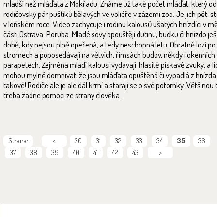
mladší než mláďata z Mokřadu. Známe už také počet mláďat, který o
rodičovský pár puštíků bělavých ve voliéře v zázemí zoo. Je jich pět, st
v loňském roce. Video zachycuje i rodinu kalousů ušatých hnízdící v m
části Ostrava-Poruba. Mladé sovy opouštějí dutinu, budku či hnízdo ješ
době, kdy nejsou plně opeřená, a tedy neschopná letu. Obratně lozí po
stromech a poposedávají na větvích, římsách budov, někdy i okenních
parapetech. Zejména mladí kalousi vydávají hlasité pískavé zvuky, a li
mohou mylně domnívat, že jsou mláďata opuštěná či vypadlá z hnízda.
takové! Rodiče ale je ale dál krmí a starají se o své potomky. Většinou 
třeba žádné pomoci ze strany člověka.
Strana:
<
30
31
32
33
34
35
36
37
38
39
40
41
42
43
>