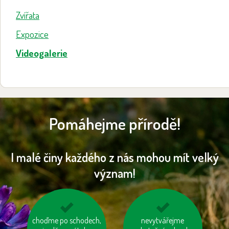
Zvířata
Expozice
Videogalerie
Pomáhejme přírodě!
I malé činy každého z nás mohou mít velký
význam!
choďme po schodech,
kupujte zboží
používejme výrobky z
nevytvářejme