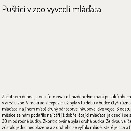
Puštíci v zoo vyvedli mláďata
Začátkem dubna jsme informovali o hnízdění dvou párů puštíků obecn
v areálu zoo. V mokřadní expozici už byla v tu dobu v budce čtyři různ
mláďata, na jiném místě druhý pár teprve inkuboval dvě vejce. S ods
měsíce se nám podařilo najít tři již dobře létající mláďata, jak sedí i se 
30 m od rodné budky. Zkontrolována byla i druhá budka. Ze dvou vajíč
zůstalo jedno neoplozené a z druhého se vylíhlo mládě, které je cca o t