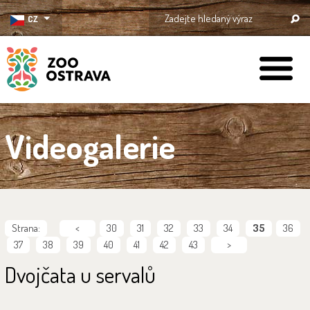
CZ
ZOO Ostrava
Videogalerie
Strana:
<
30
31
32
33
34
35
36
37
38
39
40
41
42
43
>
Dvojčata u servalů