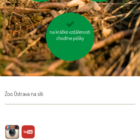
na krátké vzdálenosti
jezděme na kole
choďme pěšky
Zoo Ostrava na síti