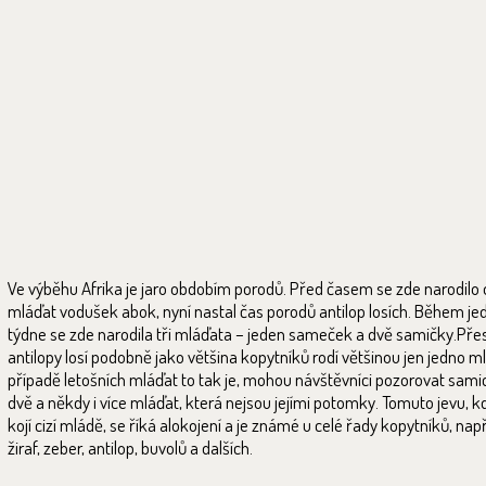
Ve výběhu Afrika je jaro obdobím porodů. Před časem se zde narodilo
mláďat vodušek abok, nyní nastal čas porodů antilop losích. Během j
týdne se zde narodila tři mláďata – jeden sameček a dvě samičky.Pře
antilopy losí podobně jako většina kopytníků rodí většinou jen jedno ml
případě letošních mláďat to tak je, mohou návštěvníci pozorovat samici
dvě a někdy i více mláďat, která nejsou jejími potomky. Tomuto jevu, 
kojí cizí mládě, se říká alokojení a je známé u celé řady kopytníků, nap
žiraf, zeber, antilop, buvolů a dalších.