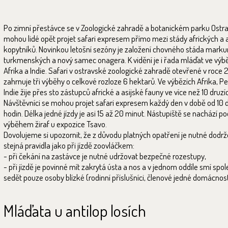
Po zimní přestávce se v Zoologické zahradě a botanickém parku Ostr
mohou lidé opět projet safari expresem přímo mezi stády afrických a 
kopytníků. Novinkou letošní sezóny je založení chovného stáda marku
turkmenských a nový samec onagera. K vidění je i řada mláďat ve výb
Afrika a Indie. Safari v ostravské zoologické zahradě otevřené v roce 
zahrnuje tři výběhy o celkové rozloze 6 hektarů. Ve výbězích Afrika, Pe
Indie žije přes sto zástupců africké a asijské fauny ve více než 10 druzí
Návštěvníci se mohou projet safari expresem každý den v době od 10 d
hodin. Délka jedné jízdy je asi 15 až 20 minut. Nástupiště se nachází po
výběhem žiraf u expozice Tsavo.
Dovolujeme si upozornit, že z důvodu platných opatření je nutné dodr
stejná pravidla jako při jízdě zoovláčkem:
- při čekání na zastávce je nutné udržovat bezpečné rozestupy,
- při jízdě je povinné mít zakrytá ústa a nos a v jednom oddíle smí spo
sedět pouze osoby blízké (rodinní příslušníci, členové jedné domácnost
Mláďata u antilop losích