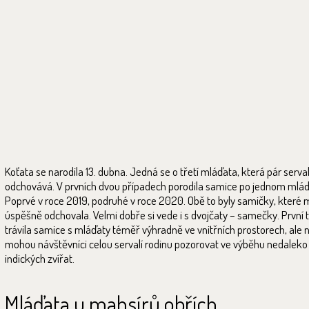
Koťata se narodila 13. dubna. Jedná se o třetí mláďata, která pár serva
odchovává. V prvních dvou případech porodila samice po jednom mlád
Poprvé v roce 2019, podruhé v roce 2020. Obě to byly samičky, které
úspěšně odchovala. Velmi dobře si vede i s dvojčaty – samečky. První 
trávila samice s mláďaty téměř výhradně ve vnitřních prostorech, ale n
mohou návštěvníci celou servalí rodinu pozorovat ve výběhu nedaleko
indických zvířat.
Mláďata u mahsírů obřích