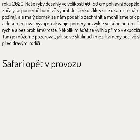
roku 2020. Naše ryby dosáhly ve velikosti 40–50 cm pohlavní dospělos
začaly se poměrně bouřlivě vytírat do štěrku. Jikry sice okamžitě náru
požírají, ale malý zlomek se nám podařilo zachránit a mohli jsme tak 
a dokumentovat vývoj na akvarijní poměry nezvykle velkého potěru. T
rychle a bez problémů roste. Několik mláďat se vylíhlo přímo v expozičn
Tam je můžeme pozorovat, jak se ve skulinách mezi kameny pečlivě sk
před dravými rodiči.
Safari opět v provozu