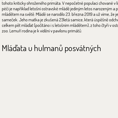
tohoto kriticky ohroženého primáta. V nepočetné populaci chované v l
péči je například letošní ostravské mládě jediným letos narozeným a 
mládětem na světě. Mládě se narodilo 23. března 2019 a už víme, že je
sameček. Jeho matka je zkušená 23letá samice, která úspěšně odch
celkem pět mláďat (počítáno i s letošním mládětem), z toho čtyři v os
zoo. Lemuří rodina je k vidění v pavilonu primátů.
Mláďata u hulmanů posvátných