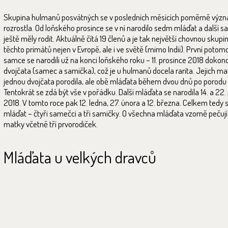
Skupina hulmanů posvátných se v posledních měsících poměrně výz
rozrostla. Od loňského prosince se v ní narodilo sedm mláďat a další s
ještě měly rodit. Aktuálně čítá 19 členů a je tak největší chovnou skupi
těchto primátů nejen v Evropě, ale i ve světě (mimo Indii). První potom
samce se narodili už na konci loňského roku – 11. prosince 2018 dokon
dvojčata (samec a samička), což je u hulmanů docela rarita. Jejich ma
jednou dvojčata porodila, ale obě mláďata během dvou dnů po porodu
Tentokrát se zdá být vše v pořádku. Další mláďata se narodila 14. a 22.
2018. V tomto roce pak 12. ledna, 27. února a 12. března. Celkem tedy
mláďat – čtyři samečci a tři samičky. O všechna mláďata vzorně pečují 
matky včetně tří prvorodiček.
Mláďata u velkých dravců