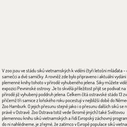
V zoo jsou ve stádu siků vietnamských k vidění čtyři letošní mláďata –
samečci a dvě samičky. A rovněž zde bylo připraveno i aktuální vydán
plemenné knihy tohoto v přírodě vyhubeného jelena. Siky můžete vidě
expozici Pevninské ostrovy. Je to skvělá příležitost přijít se podívat na
přírodě již vyhubený poddruh jelena. Celkem čítá ostravské stádo 13 zv
přičemž tři samice z loňského roku pocestují v nejbližší době do Něme
Zoo Hamburk. O jejich přesunu stejně jako i o přesunu dalších siků se 
právě v Ostravě. Zoo Ostrava totiž vede (kromě jiných) také Světovou
plemennou knihu siků vietnamských a řídí Evropský záchovný progra
do ní nahlédneme, je zřejmé, že zatímco v Evropě populace siků viet