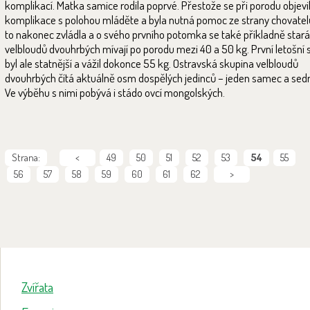
komplikací. Matka samice rodila poprvé. Přestože se při porodu objevi
komplikace s polohou mláděte a byla nutná pomoc ze strany chovatel
to nakonec zvládla a o svého prvního potomka se také příkladně stará
velbloudů dvouhrbých mívají po porodu mezi 40 a 50 kg. První letošn
byl ale statnější a vážil dokonce 55 kg. Ostravská skupina velbloudů
dvouhrbých čítá aktuálně osm dospělých jedinců – jeden samec a sed
Ve výběhu s nimi pobývá i stádo ovcí mongolských.
Strana:
<
49
50
51
52
53
54
55
56
57
58
59
60
61
62
>
Zvířata