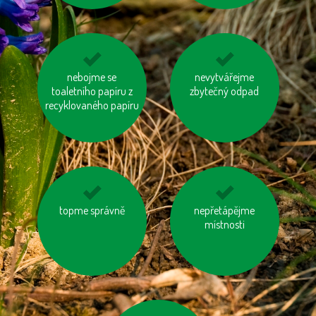
nebojme se
využívejme
šetřeme energií
nevytvářejme
hromadnou dopravu
toaletního papíru z
zbytečný odpad
recyklovaného papíru
kupujme místní
topme správně
používejme úsporné
nepřetápějme
výrobky
místnosti
baterie