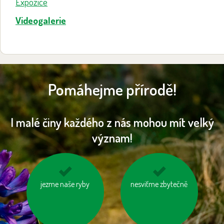
Expozice
Videogalerie
Pomáhejme přírodě!
I malé činy každého z nás mohou mít velký
význam!
nespalujme odpady
jezme naše ryby
nesviťme zbytečně
kupujeme dřevěný
nábytek s logem FSC