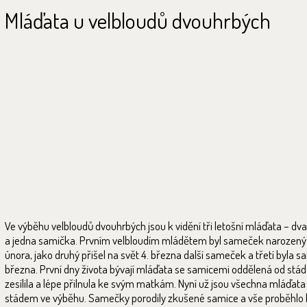
Mláďata u velbloudů dvouhrbých
Ve výběhu velbloudů dvouhrbých jsou k vidění tři letošní mláďata – dv
a jedna samička. Prvním velbloudím mládětem byl sameček narozený
února, jako druhý přišel na svět 4. března další sameček a třetí byla sa
března. První dny života bývají mláďata se samicemi oddělená od stád
zesílila a lépe přilnula ke svým matkám. Nyní už jsou všechna mláďata
stádem ve výběhu. Samečky porodily zkušené samice a vše proběhlo