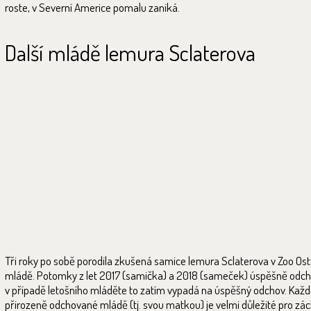
roste, v Severní Americe pomalu zaniká.
Další mládě lemura Sclaterova
Tři roky po sobě porodila zkušená samice lemura Sclaterova v Zoo Os
mládě. Potomky z let 2017 (samička) a 2018 (sameček) úspěšně odcho
v případě letošního mláděte to zatím vypadá na úspěšný odchov. Kaž
přirozeně odchované mládě (tj. svou matkou) je velmi důležité pro zá