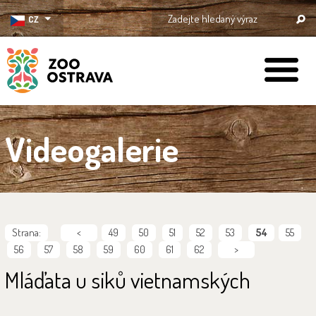
CZ
ZOO Ostrava
Videogalerie
Strana:
<
49
50
51
52
53
54
55
56
57
58
59
60
61
62
>
Mláďata u siků vietnamských