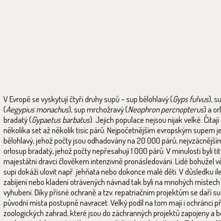
V Evropě se vyskytují čtyři druhy supů – sup bělohlavý (
Gyps fulvus
), 
(
Aegypius monachus
), sup mrchožravý (
Neophron percnopterus
) a o
bradatý (
Gypaetus barbatus
). Jejich populace nejsou nijak velké. Čítají
několika set až několik tisíc párů. Nejpočetnějším evropským supem j
bělohlavý, jehož počty jsou odhadovány na 20 000 párů, nejvzácnější
orlosup bradatý, jehož počty nepřesahují 1 000 párů. V minulosti byli ti
majestátní dravci člověkem intenzivně pronásledováni. Lidé bohužel věř
supi dokáží ulovit např. jehňata nebo dokonce malé děti. V důsledku il
zabíjení nebo kladení otrávených návnad tak byli na mnohých místech
vyhubeni. Díky přísné ochraně a tzv. repatriačním projektům se daří s
původní místa postupně navracet. Velký podíl na tom mají i ochránci př
zoologických zahrad, které jsou do záchranných projektů zapojeny a 