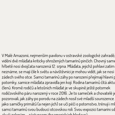
V Malé Amazonii, nejmenším pavilonu v ostravské zoologické zahradě,
vidění dvě mláďata kriticky ohrožených tamarínů pinčích. Chovný sam
hřbetě nosí dvojčata narozená 12. srpna. Mláďata, jejichž pohlaví zatím
neznáme, se mají čile k světu a návštěvníci je mohou vidět, jak se nosí
zádech svého otce. Samci tamarínů záhy po narození přejímají hlavní 
potomky, samice mláďata zpravidla jen kojí. Rodina tamarínů čítá aktu
členů. Kromě rodičů a letošních mláďat je ve skupině ještě potomek
rodičovského páru narozený v roce 2016. Je to sameček a chovatelé j
pozorovali, jak záhy po porodu na zádech nosil své mladší sourozenc
jako samičky primátů (a nejen jich) se učí péči o potomstvo, trénují i m
samci tamarínů svou budoucí otcovskou roli. Svou expozici tamaríni sdíl
akuči zeleným – zástupcem jihoamerických hlodavců.