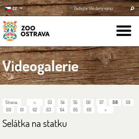
CZ
ZOO Ostrava
Videogalerie
Strana:
<
53
54
55
56
57
58
59
60
61
62
63
64
65
66
>
Selátka na statku