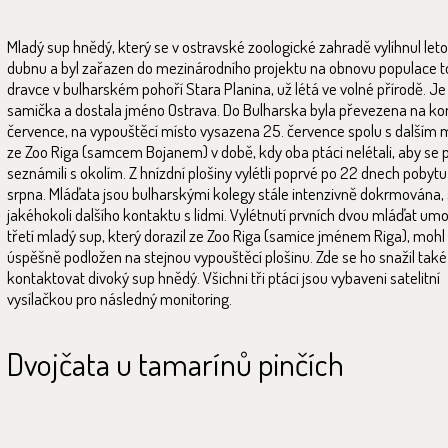
Mladý sup hnědý, který se v ostravské zoologické zahradě vylíhnul leto
dubnu a byl zařazen do mezinárodního projektu na obnovu populace 
dravce v bulharském pohoří Stara Planina, už létá ve volné přírodě. Je
samička a dostala jméno Ostrava. Do Bulharska byla převezena na ko
července, na vypouštěcí místo vysazena 25. července spolu s dalším
ze Zoo Riga (samcem Bojanem) v době, kdy oba ptáci nelétali, aby se
seznámili s okolím. Z hnízdní plošiny vylétli poprvé po 22 dnech pobytu 
srpna. Mláďata jsou bulharskými kolegy stále intenzivně dokrmována, 
jakéhokoli dalšího kontaktu s lidmi. Vylétnutí prvních dvou mláďat umo
třetí mladý sup, který dorazil ze Zoo Riga (samice jménem Riga), mohl
úspěšně podložen na stejnou vypouštěcí plošinu. Zde se ho snažil také
kontaktovat divoký sup hnědý. Všichni tři ptáci jsou vybaveni satelitní
vysílačkou pro následný monitoring.
Dvojčata u tamarínů pinčích