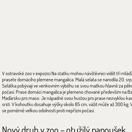
V ostravské zoo v expozici Na statku mohou návštěvníci vidět tři mlá
prasete domácího plemene mangalica. Malá selata se narodila 20. srp
Selátka pobývají ve venkovním výběhu se svou matkou hlavně za pě
počasí. Prase domácí mangalica je plemeno chované především na Ba
Maďarsku pro maso. Je nápadné svou hustou pro prase nezvyklou k
srstí. V kohoutku dosahuje výšky okolo 85 cm, vážit může až 300 kg.
se poměrně velkou odolností proti nepřízni počasí.
Nový druh v zoo – otužilý papoušek