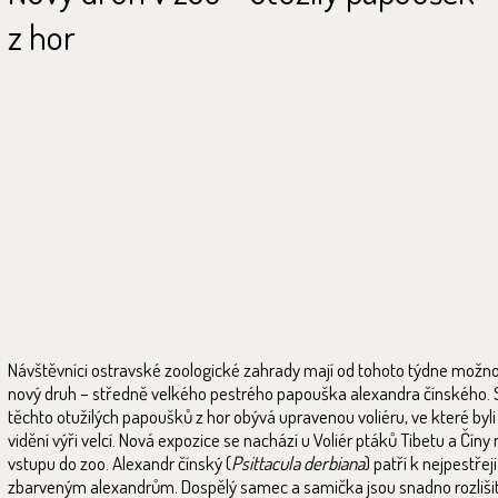
z hor
Návštěvníci ostravské zoologické zahrady mají od tohoto týdne možno
nový druh – středně velkého pestrého papouška alexandra čínského.
těchto otužilých papoušků z hor obývá upravenou voliéru, ve které byli
vidění výři velcí. Nová expozice se nachází u Voliér ptáků Tibetu a Číny
vstupu do zoo. Alexandr čínský (
Psittacula derbiana
) patří k nejpestřeji
zbarveným alexandrům. Dospělý samec a samička jsou snadno rozlišit