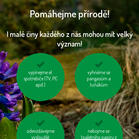
Pomáhejme přírodě!
I malé činy každého z nás mohou mít velký
význam!
nespalujme odpady
vypínejme el.
tiskněme na
vyhněme se
spotřebiče (TV, PC
recyklovaný papír
pangasům a
apd.)
tuňákům
šetřeme vodou
odevzdávejme
jezme sezónní
nebojme se
vysloužilé
toaletního papíru z
zeleninu a ovoce