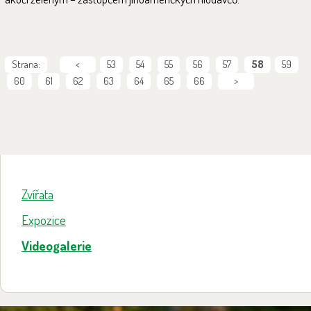
Strana:
<
53
54
55
56
57
58
59
60
61
62
63
64
65
66
>
Zvířata
Expozice
Videogalerie