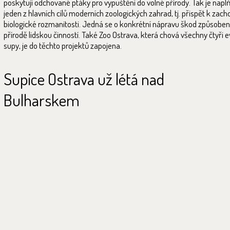
poskytují odchované ptáky pro vypuštění do volné přírody. Tak je nap
jeden z hlavních cílů moderních zoologických zahrad, tj. přispět k zach
biologické rozmanitosti. Jedná se o konkrétní nápravu škod způsobe
přírodě lidskou činností. Také Zoo Ostrava, která chová všechny čtyři 
supy, je do těchto projektů zapojena.
Supice Ostrava už létá nad
Bulharskem