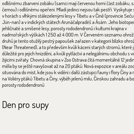
odlišnému zbarvení zobáku (samci mají červenou horní část zobáku, 
černou) i odlišnému opeření. Mladí jedinci nejsou tak pestří. Vyskytuje
v horách s vlhkými stálezelenými lesy v Tibetu a v Číně (provincie Seč
Jün-nan) a v indických státech Arunáčalpradéš a Ásám. Jeho biotope
jehličnaté a smíšené lesy, porosty rododendronů i kulturní krajina v
nadmořských výškách 1 250 až 4 000 m. V Červeném seznamu ohro
druhů je tento otužilý pestrý papoušek zařazen v kategorii blízko ohro
(Near Threatened), a to především kvůli kácení starých stromů, které 
důležité pro jejich hnízdění, a kvůli pytláctví a nelegálnímu obchodu s v
žijícími zvířaty. Chovná skupina v Zoo Ostrava čítá momentálně 12 jedin
měla by se ještě navyšovat až na 20 ptáků. Nová expozice v areálu zoo
situována do míst, kde jsou k vidění i další zástupci fauny i flory Číny a
na Voliéry ptáků Tibetu a Číny, výběh jelenů milu, Čínskou zahradu a b
porosty rododendronů.
Den pro supy