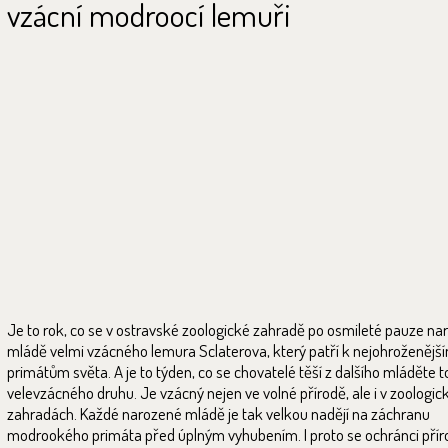
vzácní modroocí lemuři
Je to rok, co se v ostravské zoologické zahradě po osmileté pauze nar
mládě velmi vzácného lemura Sclaterova, který patří k nejohroženějš
primátům světa. A je to týden, co se chovatelé těší z dalšího mláděte 
velevzácného druhu. Je vzácný nejen ve volné přírodě, ale i v zoologic
zahradách. Každé narozené mládě je tak velkou nadějí na záchranu
modrookého primáta před úplným vyhubením. I proto se ochránci přír