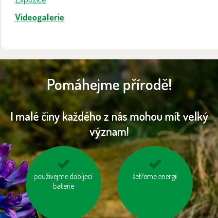
Videogalerie
Pomáhejme přírodě!
I malé činy každého z nás mohou mít velký
význam!
používejme úsporné
používejme dobíjecí
nespalujme odpady
šetřeme energií
baterie
baterie