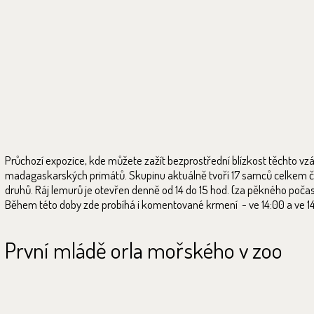
Průchozí expozice, kde můžete zažít bezprostřední blízkost těchto vz
madagaskarských primátů. Skupinu aktuálně tvoří 17 samců celkem č
druhů. Ráj lemurů je otevřen denně od 14 do 15 hod. (za pěkného počas
Během této doby zde probíhá i komentované krmení - ve 14:00 a ve 14
První mládě orla mořského v zoo