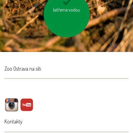
kupujeme dřevěný
šetřeme vodou
nábytek s logem FSC
Zoo Ostrava na síti
Kontakty