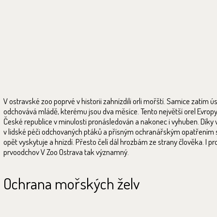
V ostravské zoo poprvé v historii zahnízdili orli mořští. Samice zatím 
odchovává mládě, kterému jsou dva měsíce. Tento největší orel Evropy
České republice v minulosti pronásledován a nakonec i vyhuben. Díky 
v lidské péči odchovaných ptáků a přísným ochranářským opatřením 
opět vyskytuje a hnízdí. Přesto čelí dál hrozbám ze strany člověka. I pro
prvoodchov V Zoo Ostrava tak významný.
Ochrana mořských želv