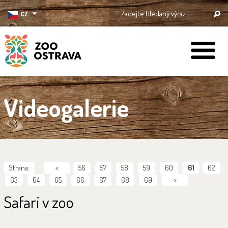
CZ
ZOO Ostrava
Videogalerie
Strana:
<
56
57
58
59
60
61
62
63
64
65
66
67
68
69
>
Safari v zoo