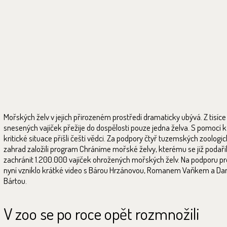
Mořských želv v jejich přirozeném prostředí dramaticky ubývá. Z tisíce
snesených vajíček přežije do dospělosti pouze jedna želva. S pomocí k
kritické situace přišli čeští vědci. Za podpory čtyř tuzemských zoologi
zahrad založili program Chráníme mořské želvy, kterému se již podaři
zachránit 1.200.000 vajíček ohrožených mořských želv. Na podporu pr
nyní vzniklo krátké video s Bárou Hrzánovou, Romanem Vaňkem a D
Bártou.
V zoo se po roce opět rozmnožili