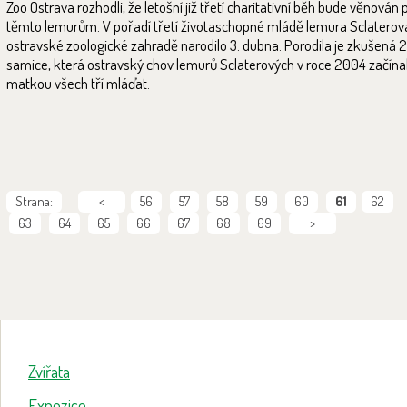
Zoo Ostrava rozhodli, že letošní již třetí charitativní běh bude věnován 
těmto lemurům. V pořadí třetí životaschopné mládě lemura Sclaterov
ostravské zoologické zahradě narodilo 3. dubna. Porodila je zkušená 
samice, která ostravský chov lemurů Sclaterových v roce 2004 začínala
matkou všech tří mláďat.
Strana:
<
56
57
58
59
60
61
62
63
64
65
66
67
68
69
>
Zvířata
Expozice