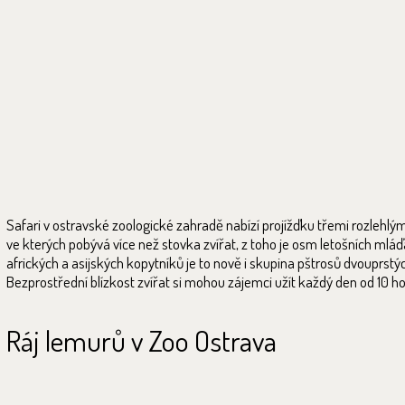
Safari v ostravské zoologické zahradě nabízí projížďku třemi rozlehlý
ve kterých pobývá více než stovka zvířat, z toho je osm letošních mlá
afrických a asijských kopytníků je to nově i skupina pštrosů dvouprstý
Bezprostřední blízkost zvířat si mohou zájemci užít každý den od 10 ho
Ráj lemurů v Zoo Ostrava