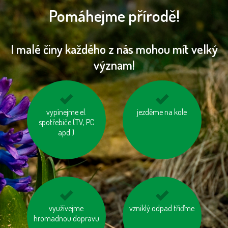
Pomáhejme přírodě!
I malé činy každého z nás mohou mít velký
význam!
vypínejme el.
vyhněme se
jezděme na kole
topme správně
spotřebiče (TV, PC
pangasům a
tuňákům
apd.)
zastavujme vodu při
využívejme
vzniklý odpad třiďme
používejme úsporné
hromadnou dopravu
čištění zubů a holení
baterie