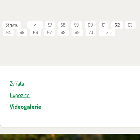
Strana:
<
57
58
59
60
61
62
63
64
65
66
67
68
69
70
>
Zvířata
Expozice
Videogalerie