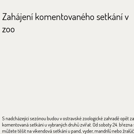
Zahájení komentovaného setkání v
zoo
S nadcházející sezónou budou v ostravské zoologické zahradě opět z
komentovaná setkání u vybraných druhů zvířat. Od soboty 24. března 
můžete těšit na víkendová setkání u pand, vyder, mandrilů nebo žralůč