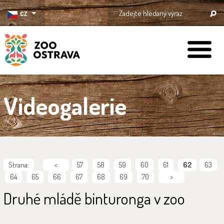
CZ
ZOO Ostrava
Videogalerie
Strana:
<
57
58
59
60
61
62
63
64
65
66
67
68
69
70
>
Druhé mládě binturonga v zoo