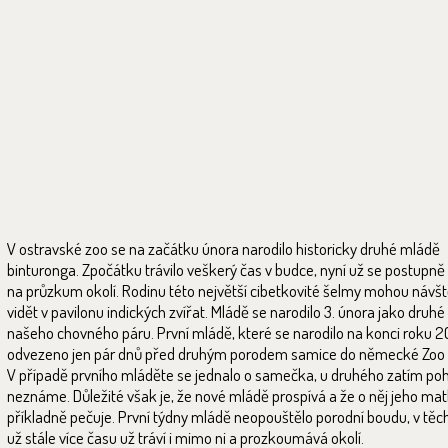
V ostravské zoo se na začátku února narodilo historicky druhé mládě
binturonga. Zpočátku trávilo veškerý čas v budce, nyní už se postupn
na průzkum okolí. Rodinu této největší cibetkovité šelmy mohou návšt
vidět v pavilonu indických zvířat. Mládě se narodilo 3. února jako druh
našeho chovného páru. První mládě, které se narodilo na konci roku 20
odvezeno jen pár dnů před druhým porodem samice do německé Zoo 
V případě prvního mláděte se jednalo o samečka, u druhého zatím poh
neznáme. Důležité však je, že nové mládě prospívá a že o něj jeho ma
příkladně pečuje. První týdny mládě neopouštělo porodní boudu, v těc
už stále více času už tráví i mimo ni a prozkoumává okolí.