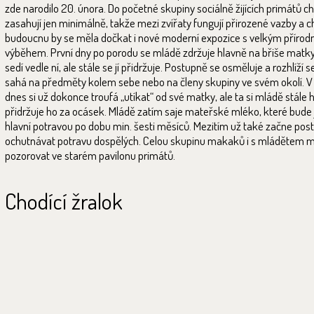
zde narodilo 20. února. Do početné skupiny sociálně žijících primátů c
zasahují jen minimálně, takže mezi zvířaty fungují přirozené vazby a c
budoucnu by se měla dočkat i nové moderní expozice s velkým přírod
výběhem. První dny po porodu se mládě zdržuje hlavně na břiše matk
sedí vedle ní, ale stále se jí přidržuje. Postupně se osměluje a rozhlíží se
sahá na předměty kolem sebe nebo na členy skupiny ve svém okolí. V
dnes si už dokonce troufá „utíkat“ od své matky, ale ta si mládě stále h
přidržuje ho za ocásek. Mládě zatím saje mateřské mléko, které bude
hlavní potravou po dobu min. šesti měsíců. Mezitím už také začne pos
ochutnávat potravu dospělých. Celou skupinu makaků i s mládětem 
pozorovat ve starém pavilonu primátů.
Chodící žralok