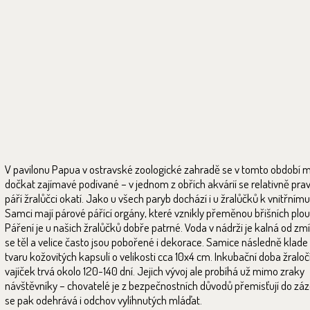
V pavilonu Papua v ostravské zoologické zahradě se v tomto období 
dočkat zajímavé podívané – v jednom z obřích akvárií se relativně pra
páří žralůčci okatí. Jako u všech paryb dochází i u žralůčků k vnitřnímu
Samci mají párové pářící orgány, které vznikly přeměnou břišních plout
Páření je u našich žralůčků dobře patrné. Voda v nádrži je kalná od zmí
se těl a velice často jsou pobořené i dekorace. Samice následně klade
tvaru kožovitých kapsulí o velikosti cca 10x4 cm. Inkubační doba žraloč
vajíček trvá okolo 120-140 dní. Jejich vývoj ale probíhá už mimo zraky
návštěvníky – chovatelé je z bezpečnostních důvodů přemisťují do zá
se pak odehrává i odchov vylíhnutých mláďat.