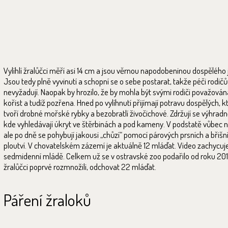
Vylíhlí žralůčci měří asi 14 cm a jsou věrnou napodobeninou dospělého 
Jsou tedy plně vyvinutí a schopní se o sebe postarat, takže péči rodičů
nevyžadují. Naopak by hrozilo, že by mohla být svými rodiči považován
kořist a tudíž pozřena. Hned po vylíhnutí přijímají potravu dospělých, k
tvoří drobné mořské rybky a bezobratlí živočichové. Zdržují se výhradn
kde vyhledávají úkryt ve štěrbinách a pod kameny. V podstatě vůbec 
ale po dně se pohybují jakousi „chůzí“ pomocí párových prsních a břišn
ploutví. V chovatelském zázemí je aktuálně 12 mláďat. Video zachycuj
sedmidenní mládě. Celkem už se v ostravské zoo podařilo od roku 201
žralůčci poprvé rozmnožili, odchovat 22 mláďat.
Páření žraloků